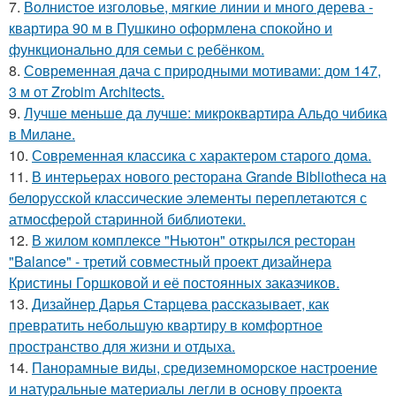
7.
Волнистое изголовье, мягкие линии и много дерева -
квартира 90 м в Пушкино оформлена спокойно и
функционально для семьи с ребёнком.
8.
Современная дача с природными мотивами: дом 147,
3 м от Zrobim Architects.
9.
Лучше меньше да лучше: микроквартира Альдо чибика
в Милане.
10.
Современная классика с характером старого дома.
11.
В интерьерах нового ресторана Grande Bibliotheca на
белорусской классические элементы переплетаются с
атмосферой старинной библиотеки.
12.
В жилом комплексе "Ньютон" открылся ресторан
"Balance" - третий совместный проект дизайнера
Кристины Горшковой и её постоянных заказчиков.
13.
Дизайнер Дарья Старцева рассказывает, как
превратить небольшую квартиру в комфортное
пространство для жизни и отдыха.
14.
Панорамные виды, средиземноморское настроение
и натуральные материалы легли в основу проекта