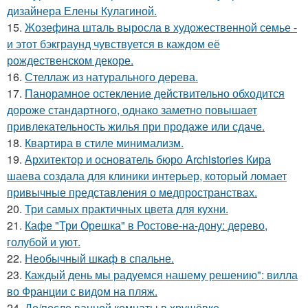
дизайнера Елены Кулагиной.
15.
Жозефина шталь выросла в художественной семье -
и этот бэкграунд чувствуется в каждом её
рождественском декоре.
16.
Стеллаж из натурального дерева.
17.
Панорамное остекление действительно обходится
дороже стандартного, однако заметно повышает
привлекательность жилья при продаже или сдаче.
18.
Квартира в стиле минимализм.
19.
Архитектор и основатель бюро Archistories Кира
шаева создала для клиники интерьер, который ломает
привычные представления о медпространствах.
20.
Три самых практичных цвета для кухни.
21.
Кафе "Три Орешка" в Ростове-на-дону: дерево,
голубой и уют.
22.
Необычный шкаф в спальне.
23.
Каждый день мы радуемся нашему решению": вилла
во Франции с видом на пляж.
24.
До/после ванной комнаты в хрущёвке.