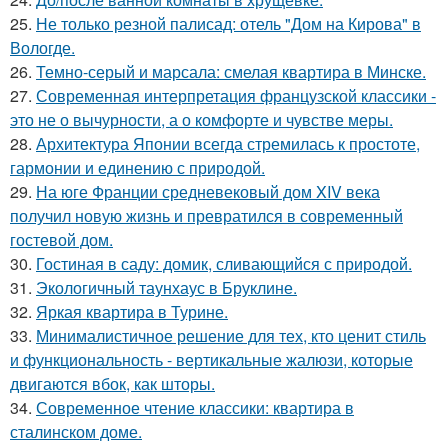
25.
Не только резной палисад: отель "Дом на Кирова" в
Вологде.
26.
Темно-серый и марсала: смелая квартира в Минске.
27.
Современная интерпретация французской классики -
это не о вычурности, а о комфорте и чувстве меры.
28.
Архитектура Японии всегда стремилась к простоте,
гармонии и единению с природой.
29.
На юге Франции средневековый дом XIV века
получил новую жизнь и превратился в современный
гостевой дом.
30.
Гостиная в саду: домик, сливающийся с природой.
31.
Экологичный таунхаус в Бруклине.
32.
Яркая квартира в Турине.
33.
Минималистичное решение для тех, кто ценит стиль
и функциональность - вертикальные жалюзи, которые
двигаются вбок, как шторы.
34.
Современное чтение классики: квартира в
сталинском доме.