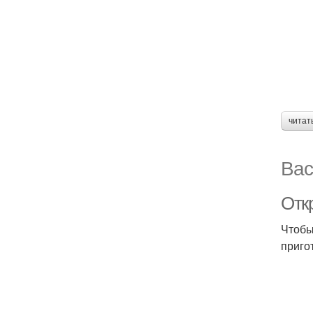
читат
Вас
Отк
Чтобы
приго