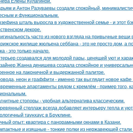
нера Елены Кулагиной.
рьям и Антон Разуваевы создали спокойный, минималистич
есным и функциональным.
зефина шталь выросла в художественной семье - и этот бэк
ственском декоре.
игинальность часто из нового взгляда на привычные вещи 
рижское жилище жюльена себбана - это не просто дом, а п
ка - это только начало.
терьер создавался для молодой пары, ценящей уют и хара
зайнер Жанна денишева создала спокойное и универсально
оенное на лаконичной и выдержанной палитре.
овода, неон и граффити - именно так выглядит новое кафе 
временные апартаменты рядом с кремлём - пример того, к
иональным.
гнитные стопоры - удобная альтернатива классическим.
ревянный стеллаж всегда добавляет интерьеру тепла и уют
ологичный таунхаус в Бруклине.
чный опыт: квартира с панорамными окнами в Казани.
мпактные и изящные - тонкие полки из нержавеющей стали