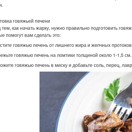
и.
товка говяжьей печени
 тем, как начать жарку, нужно правильно подготовить говяж
ые помогут вам сделать это:
истите говяжью печень от лишнего жира и желчных протоков
режьте говяжью печень на ломтики толщиной около 1-1,5 см.
ложите говяжью печень в миску и добавьте соль, перец, лав