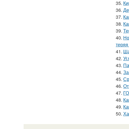
35.
Ки
36.
Де
37.
Ка
38.
Ка
39.
Те
40.
Но
теряя
41.
Ша
42.
Уг
43.
Па
44.
За
45.
Ср
46.
От
47.
ГО
48.
Ка
49.
Ка
50.
Ха