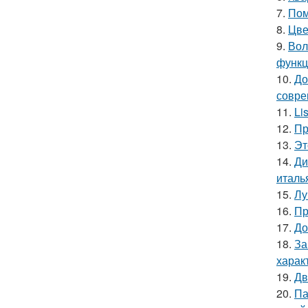
7.
Пом
8.
Цве
9.
Вол
функц
10.
До
совре
11.
Li
12.
Пр
13.
Эт
14.
Ди
италь
15.
Лу
16.
Пр
17.
До
18.
За
харак
19.
Дв
20.
Па