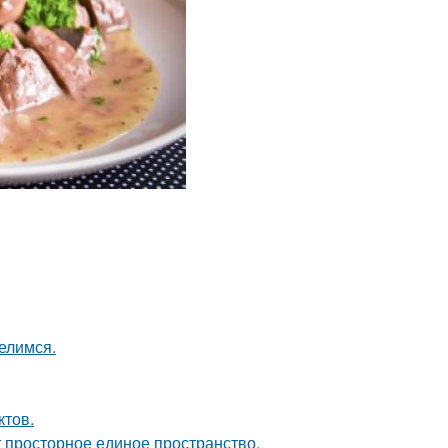
елимся.
ктов.
ют просторное единое пространство.