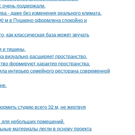
с очень поддержали.
а - даже без изменения реального климата.
 90 м в Пушкино оформлена спокойно и
о, как классическая база может звучать
ки и тишины.
вка визуально расширяет пространство.
усство формируют характер пространства.
ила интерьер семейного ресторана современной
не.
ормить студию всего 32 м, не жертвуя
е для небольших помещений.
ьные материалы легли в основу проекта