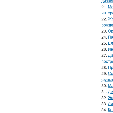
дизай
21.
Ма
интер
22.
Жо
рожде
23.
Ор
24.
Па
25.
Ёл
26.
Ин
27.
Ди
постр
28.
Пр
29.
Со
функц
30.
Ма
31.
Де
32.
Эк
33.
Ли
34.
Ко