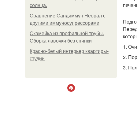
печен
солнца.
Сравнение Сандиммун Неорал с
Подго
другими иммуносупрессорами
Перед
Скамейка из профильной трубы.
котор
Сборка лавочки без спинки
1. Оч
Красно-белый интерьер квартиры-
2. По
студии
3. По