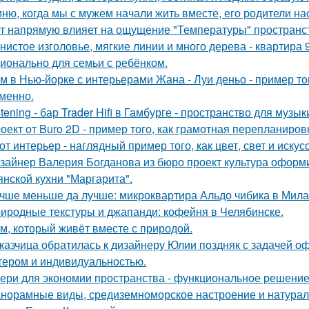
ню, когда мы с мужем начали жить вместе, его родители на
т напрямую влияет на ощущение "Температуры" пространств
нистое изголовье, мягкие линии и много дерева - квартира
ионально для семьи с ребёнком.
м в Нью-йорке с интерьерами Жана - Луи деньо - пример тог
менно.
stening - бар Trader Hifi в Гамбурге - пространство для музы
оект от Buro 2D - пример того, как грамотная перепланиро
от интерьер - наглядный пример того, как цвет, свет и иск
зайнер Валерия Богданова из бюро проект культура оформ
янской кухни "Маргарита".
чше меньше да лучше: микроквартира Альдо чибика в Мила
иродные текстуры и джапанди: кофейня в Челябинске.
м, который живёт вместе с природой.
казчица обратилась к дизайнеру Юлии поздняк с задачей оф
тером и индивидуальностью.
ери для экономии пространства - функциональное решени
норамные виды, средиземноморское настроение и натурал