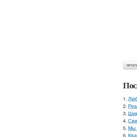
читат
Пос
1.
Люб
2.
Реа
3.
Шик
4.
Све
5.
Мы 
6.
Ква