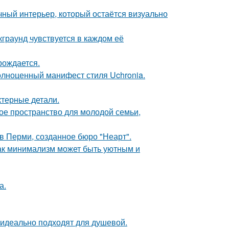
ный интерьер, который остаётся визуально
граунд чувствуется в каждом её
рождается.
олноценный манифест стиля Uchronia.
ктерные детали.
е пространство для молодой семьи,
в Перми, созданное бюро "Неарт".
ак минимализм может быть уютным и
а.
 идеально подходят для душевой.