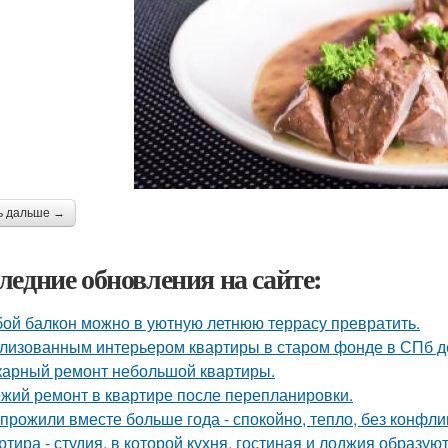
ь дальше →
ледние обновления на сайте:
ой балкон можно в уютную летнюю террасу превратить.
лизованным интерьером квартиры в старом фонде в СПб д
арный ремонт небольшой квартиры.
жий ремонт в квартире после перепланировки.
прожили вместе больше года - спокойно, тепло, без конфли
ртира - студия, в которой кухня, гостиная и лоджия образу