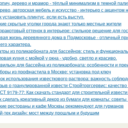
рпич, дерево и мрамор - тёплый минимализм в темной пали
рево, авторская мебель и искусство - интерьер с акцентом н
к установить плинтус, если есть выступ.
кие скрытые уголки города знают только местные жители
рракотовый оттенок в интерьере: стильное решение для гос
вая жизнь деревянного дома в Подмосковье - отличный при
 его характера.
тры из поликарбоната для бассейнов: стиль и функциональ
ловая кухня с мойкой у окна - удобно, светло и красиво.
вильон для бассейна из поликарбоната: особенности и пр
боры из профнастила в Москве: установка под ключ
ок использования известкового раствора: важность соблю
зыв о гранулированной извести Стройторгсервис: качество
СТ 9179-77: Как скачать стандарт для строительной извести
к сделать креативный декор из бумаги для комнаты: советы
кие рестораны и кафе Москвы рекомендуют для гурманов
й-тек дизайн: мост между прошлым и будущим