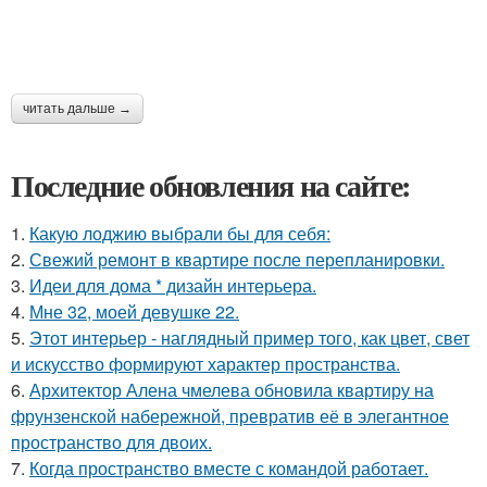
читать дальше →
Последние обновления на сайте:
1.
Какую лоджию выбрали бы для себя:
2.
Свежий ремонт в квартире после перепланировки.
3.
Идеи для дома * дизайн интерьера.
4.
Мне 32, моей девушке 22.
5.
Этот интерьер - наглядный пример того, как цвет, свет
и искусство формируют характер пространства.
6.
Архитектор Алена чмелева обновила квартиру на
фрунзенской набережной, превратив её в элегантное
пространство для двоих.
7.
Когда пространство вместе с командой работает.