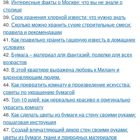
38.
Интересные факты о Москве: что вы не знали о
столице
39.
Срок хранения хлорной извести: что нужно знать
40.
Сколько можно хранить сухие строительные смеси:
правила и рекомендации
41.
Как правильно хранить гашеную известь в домашних
условиях
42.
Бумага – материал для фантазий: поделки для всех
возрастов
43.
В этой квартире выражена любовь к Милану и
вдохновляющим людям.
44.
Как превратить комнату в произведение искусства:
советы по украшению бумагой
45.
Топ-10 идей: как нереально красиво и оригинально
украсить комнату
46.
Как сделать цветы из бумаги на стену своими руками:
пошаговая инструкция
47.
Создай впечатляющий декор стен своими руками:
цветы из бумаги, ткани и природных материалов