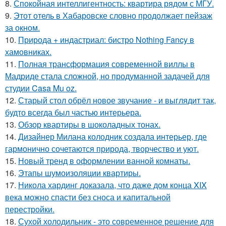
8.
Спокойная интеллигентность: квартира рядом с МГУ.
9.
Этот отель в Хабаровске словно продолжает пейзаж
за окном.
10.
Природа + индастриал: бистро Nothing Fancy в
хамовниках.
11.
Полная трансформация современной виллы в
Мадриде стала сложной, но продуманной задачей для
студии Casa Mu oz.
12.
Старый стол обрёл новое звучание - и выглядит так,
будто всегда был частью интерьера.
13.
Обзор квартиры в шоколадных тонах.
14.
Дизайнер Милана колодник создала интерьер, где
гармонично сочетаются природа, творчество и уют.
15.
Новый тренд в оформлении ванной комнаты.
16.
Этапы шумоизоляции квартиры.
17.
Никола хардинг доказала, что даже дом конца XIX
века можно спасти без сноса и капитальной
перестройки.
18.
Сухой холодильник - это современное решение для