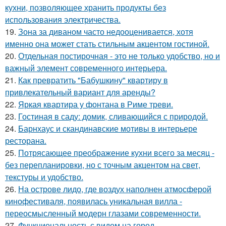
кухни, позволяющее хранить продукты без
использования электричества.
19.
Зона за диваном часто недооценивается, хотя
именно она может стать стильным акцентом гостиной.
20.
Отдельная постирочная - это не только удобство, но и
важный элемент современного интерьера.
21.
Как превратить "Бабушкину" квартиру в
привлекательный вариант для аренды?
22.
Яркая квартира у фонтана в Риме треви.
23.
Гостиная в саду: домик, сливающийся с природой.
24.
Барнхаус и скандинавские мотивы в интерьере
ресторана.
25.
Потрясающее преображение кухни всего за месяц -
без перепланировки, но с точным акцентом на свет,
текстуры и удобство.
26.
На острове лидо, где воздух наполнен атмосферой
кинофестиваля, появилась уникальная вилла -
переосмысленный модерн глазами современности.
27.
Функциональность с видом на город.