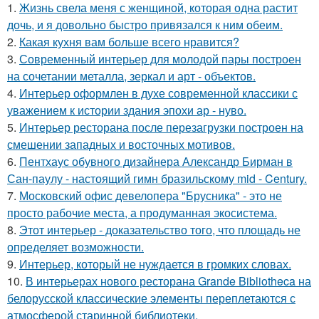
1.
Жизнь свела меня с женщиной, которая одна растит
дочь, и я довольно быстро привязался к ним обеим.
2.
Какая кухня вам больше всего нравится?
3.
Современный интерьер для молодой пары построен
на сочетании металла, зеркал и арт - объектов.
4.
Интерьер оформлен в духе современной классики с
уважением к истории здания эпохи ар - нуво.
5.
Интерьер ресторана после перезагрузки построен на
смешении западных и восточных мотивов.
6.
Пентхаус обувного дизайнера Александр Бирман в
Сан-паулу - настоящий гимн бразильскому mid - Century.
7.
Московский офис девелопера "Брусника" - это не
просто рабочие места, а продуманная экосистема.
8.
Этот интерьер - доказательство того, что площадь не
определяет возможности.
9.
Интерьер, который не нуждается в громких словах.
10.
В интерьерах нового ресторана Grande Bibliotheca на
белорусской классические элементы переплетаются с
атмосферой старинной библиотеки.