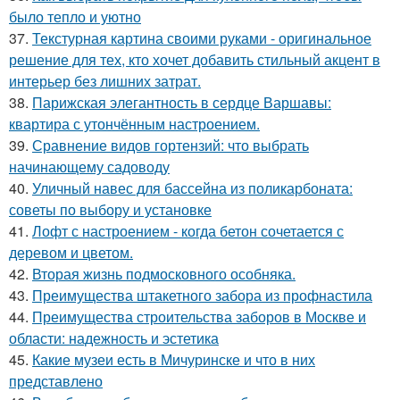
было тепло и уютно
37.
Текстурная картина своими руками - оригинальное
решение для тех, кто хочет добавить стильный акцент в
интерьер без лишних затрат.
38.
Парижская элегантность в сердце Варшавы:
квартира с утончённым настроением.
39.
Сравнение видов гортензий: что выбрать
начинающему садоводу
40.
Уличный навес для бассейна из поликарбоната:
советы по выбору и установке
41.
Лофт с настроением - когда бетон сочетается с
деревом и цветом.
42.
Вторая жизнь подмосковного особняка.
43.
Преимущества штакетного забора из профнастила
44.
Преимущества строительства заборов в Москве и
области: надежность и эстетика
45.
Какие музеи есть в Мичуринске и что в них
представлено