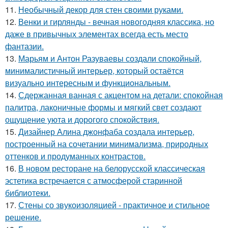
11.
Необычный декор для стен своими руками.
12.
Венки и гирлянды - вечная новогодняя классика, но
даже в привычных элементах всегда есть место
фантазии.
13.
Марьям и Антон Разуваевы создали спокойный,
минималистичный интерьер, который остаётся
визуально интересным и функциональным.
14.
Сдержанная ванная с акцентом на детали: спокойная
палитра, лаконичные формы и мягкий свет создают
ощущение уюта и дорогого спокойствия.
15.
Дизайнер Алина джонфаба создала интерьер,
построенный на сочетании минимализма, природных
оттенков и продуманных контрастов.
16.
В новом ресторане на белорусской классическая
эстетика встречается с атмосферой старинной
библиотеки.
17.
Стены со звукоизоляцией - практичное и стильное
решение.