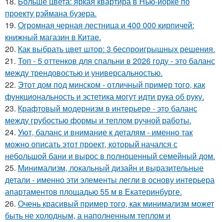
18.
Больше цвета: яркая квартира в Нью-йорке по
проекту рэймана бузера.
19.
Огромная черная лестница и 400 000 кирпичей:
книжный магазин в Китае.
20.
Как выбрать цвет штор: 3 беспроигрышных решения.
21.
Топ - 5 оттенков для спальни в 2026 году - это баланс
между трендовостью и универсальностью.
22.
Этот дом под минском - отличный пример того, как
функциональность и эстетика могут идти рука об руку.
23.
Крафтовый модернизм в интерьере - это баланс
между грубостью формы и теплом ручной работы.
24.
Уют, баланс и внимание к деталям - именно так
можно описать этот проект, который начался с
небольшой бани и вырос в полноценный семейный дом.
25.
Минимализм, локальный дизайн и выразительные
детали - именно эти элементы легли в основу интерьера
апартаментов площадью 55 м в Екатеринбурге.
26.
Очень красивый пример того, как минимализм может
быть не холодным, а наполненным теплом и