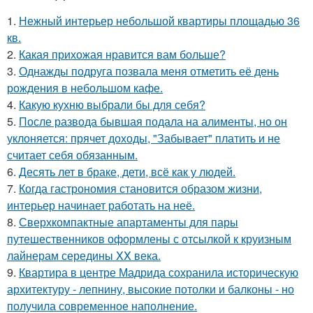
1.
Нежный интерьер небольшой квартиры площадью 36
кв.
2.
Какая прихожая нравится вам больше?
3.
Однажды подруга позвала меня отметить её день
рождения в небольшом кафе.
4.
Какую кухню выбрали бы для себя?
5.
После развода бывшая подала на алименты, но он
уклоняется: прячет доходы, "Забывает" платить и не
считает себя обязанным.
6.
Десять лет в браке, дети, всё как у людей.
7.
Когда гастрономия становится образом жизни,
интерьер начинает работать на неё.
8.
Сверхкомпактные апартаменты для пары
путешественников оформлены с отсылкой к круизным
лайнерам середины XX века.
9.
Квартира в центре Мадрида сохранила историческую
архитектуру - лепнину, высокие потолки и балконы - но
получила современное наполнение.