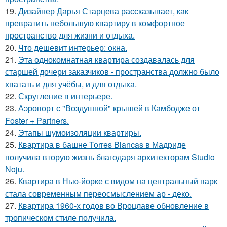
19.
Дизайнер Дарья Старцева рассказывает, как
превратить небольшую квартиру в комфортное
пространство для жизни и отдыха.
20.
Что дешевит интерьер: окна.
21.
Эта однокомнатная квартира создавалась для
старшей дочери заказчиков - пространства должно было
хватать и для учёбы, и для отдыха.
22.
Скругление в интерьере.
23.
Аэропорт с "Воздушной" крышей в Камбодже от
Foster + Partners.
24.
Этапы шумоизоляции квартиры.
25.
Квартира в башне Torres Blancas в Мадриде
получила вторую жизнь благодаря архитекторам Studio
Noju.
26.
Квартира в Нью-йорке с видом на центральный парк
стала современным переосмыслением ар - деко.
27.
Квартира 1960-х годов во Вроцлаве обновление в
тропическом стиле получила.