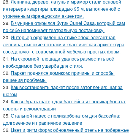
28.
Лепнина, дерево, латунь и мрамор стали основой
интерьера квартиры площадью 95 м, выполненной с
утончённым французским акцентом.
29.
В чунцине открылся бутик Curiel Casa, который сам
по себе напоминает театральную постановку.
30.
Интерьер оформлен на стыке эпох: элегантная
лепнина, высокие потолки и классическая архитектура
соседствуют с современной мебелью простых форм.
31.
На скромной площади удалось разместить всё
необходимое без ущерба для стиля.
32.
Паркет поднялся домиком: причины и способы
решения проблемы
33.
Как восстановить паркет после затопления: шаг за
шагом
34.
Как выбрать шатер для бассейна из поликарбоната:
советы и рекомендации
35.
Стальной навес с поликарбонатом для бассейна:
долговечное и практичное решение
36.
Цвет и ритм форм: обновлённый отель на побережье