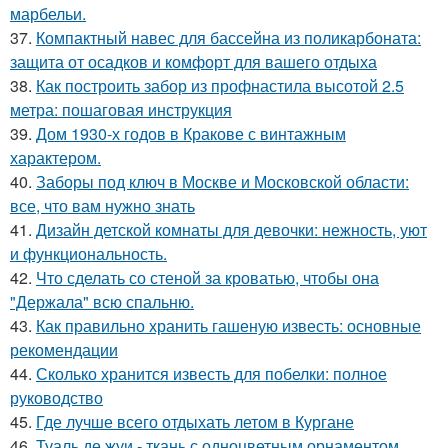
марбельи.
37.
Компактный навес для бассейна из поликарбоната:
защита от осадков и комфорт для вашего отдыха
38.
Как построить забор из профнастила высотой 2.5
метра: пошаговая инструкция
39.
Дом 1930-х годов в Кракове с винтажным
характером.
40.
Заборы под ключ в Москве и Московской области:
все, что вам нужно знать
41.
Дизайн детской комнаты для девочки: нежность, уют
и функциональность.
42.
Что сделать со стеной за кроватью, чтобы она
"Держала" всю спальню.
43.
Как правильно хранить гашеную известь: основные
рекомендации
44.
Сколько хранится известь для побелки: полное
руководство
45.
Где лучше всего отдыхать летом в Кургане
46.
Туаль де жуи - ткань с одноцветным орнаментом,