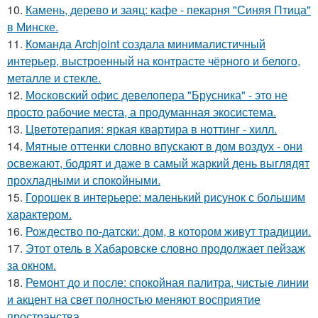
10.
Камень, дерево и заяц: кафе - пекарня "Синяя Птица"
в Минске.
11.
Команда Archjoint создала минималистичный
интерьер, выстроенный на контрасте чёрного и белого,
металле и стекле.
12.
Московский офис девелопера "Брусника" - это не
просто рабочие места, а продуманная экосистема.
13.
Цветотерапия: яркая квартира в ноттинг - хилл.
14.
Мятные оттенки словно впускают в дом воздух - они
освежают, бодрят и даже в самый жаркий день выглядят
прохладными и спокойными.
15.
Горошек в интерьере: маленький рисунок с большим
характером.
16.
Рождество по-датски: дом, в котором живут традиции.
17.
Этот отель в Хабаровске словно продолжает пейзаж
за окном.
18.
Ремонт до и после: спокойная палитра, чистые линии
и акцент на свет полностью меняют восприятие
пространства.