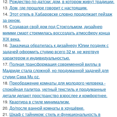
12.
Рождество по-датски: дом, в котором живут традиции.
13.
Дом, где прошлое говорит с настоящим.
14.
Этот отель в Хабаровске словно продолжает пейзаж
за окном.
15.
Создавая свой дом под Стокгольмом, дизайнер
мимми смарт стремилась воссоздать атмосферу конца
XIX века.
16.
Заказчица обратилась к дизайнеру Юлии поздняк с
задачей оформить студию всего 32 м, не жертвуя
характером и индивидуальностью.
17.
Полная трансформация современной виллы в
Мадриде стала сложной, но продуманной задачей для
студии Casa Mu oz.
18.
Преображение комнаты для молодого человека -
спокойная палитра, уютный текстиль и продуманные
детали делают пространство взрослее и комфортнее.
19.
Квартира в стиле минимализм.
20.
До/после ванной комнаты в хрущёвке.
21.
Шкаф с тайником: стиль и функциональность в