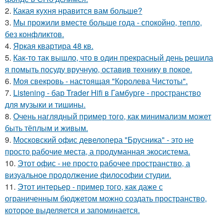
2.
Какая кухня нравится вам больше?
3.
Мы прожили вместе больше года - спокойно, тепло,
без конфликтов.
4.
Яркая квартира 48 кв.
5.
Как-то так вышло, что в один прекрасный день решила
я помыть посуду вручную, оставив технику в покое.
6.
Моя свекровь - настоящая "Королева Чистоты".
7.
Listening - бар Trader Hifi в Гамбурге - пространство
для музыки и тишины.
8.
Очень наглядный пример того, как минимализм может
быть тёплым и живым.
9.
Московский офис девелопера "Брусника" - это не
просто рабочие места, а продуманная экосистема.
10.
Этот офис - не просто рабочее пространство, а
визуальное продолжение философии студии.
11.
Этот интерьер - пример того, как даже с
ограниченным бюджетом можно создать пространство,
которое выделяется и запоминается.