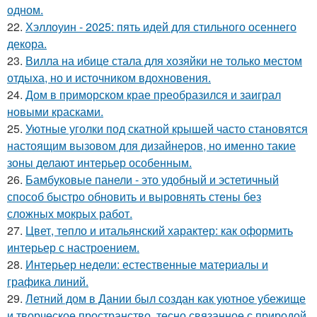
одном.
22.
Хэллоуин - 2025: пять идей для стильного осеннего
декора.
23.
Вилла на ибице стала для хозяйки не только местом
отдыха, но и источником вдохновения.
24.
Дом в приморском крае преобразился и заиграл
новыми красками.
25.
Уютные уголки под скатной крышей часто становятся
настоящим вызовом для дизайнеров, но именно такие
зоны делают интерьер особенным.
26.
Бамбуковые панели - это удобный и эстетичный
способ быстро обновить и выровнять стены без
сложных мокрых работ.
27.
Цвет, тепло и итальянский характер: как оформить
интерьер с настроением.
28.
Интерьер недели: естественные материалы и
графика линий.
29.
Летний дом в Дании был создан как уютное убежище
и творческое пространство, тесно связанное с природой.