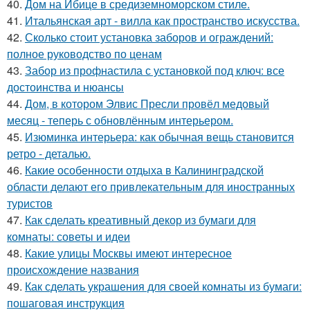
40.
Дом на Ибице в средиземноморском стиле.
41.
Итальянская арт - вилла как пространство искусства.
42.
Сколько стоит установка заборов и ограждений:
полное руководство по ценам
43.
Забор из профнастила с установкой под ключ: все
достоинства и нюансы
44.
Дом, в котором Элвис Пресли провёл медовый
месяц - теперь с обновлённым интерьером.
45.
Изюминка интерьера: как обычная вещь становится
ретро - деталью.
46.
Какие особенности отдыха в Калининградской
области делают его привлекательным для иностранных
туристов
47.
Как сделать креативный декор из бумаги для
комнаты: советы и идеи
48.
Какие улицы Москвы имеют интересное
происхождение названия
49.
Как сделать украшения для своей комнаты из бумаги:
пошаговая инструкция