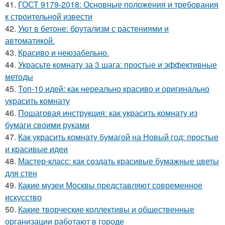
41.
ГОСТ 9179-2018: Основные положения и требования
к строительной извести
42.
Уют в бетоне: брутализм с растениями и
автоматикой.
43.
Красиво и неюзабельно.
44.
Украсьте комнату за 3 шага: простые и эффективные
методы
45.
Топ-10 идей: как нереально красиво и оригинально
украсить комнату
46.
Пошаговая инструкция: как украсить комнату из
бумаги своими руками
47.
Как украсить комнату бумагой на Новый год: простые
и красивые идеи
48.
Мастер-класс: как создать красивые бумажные цветы
для стен
49.
Какие музеи Москвы представляют современное
искусство
50.
Какие творческие коллективы и общественные
организации работают в городе