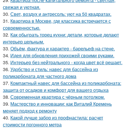
29.
Квартира после капитального ремонта - светлая,
свежая и уютная.
30.
Свет, воздух и антресоль: уют на 50 квадратах.
31.
Квартира в Москве, где классика встречается с
современностью.
32.
Как обыграть торец кухни: детали, которые делают
интерьер цельным.
33.
Объём, фактура и характер - барельеф на стене.
34.
Идея для обновления прихожей своими руками.
35.
Интерьер без нейтрального - когда цвет всё решает.
36.
Удобство и стиль: навес для бассейна из
поликарбоната для частного дома
37.
Компактный навес для бассейна из поликарбоната:
защита от осадков и комфорт для вашего отдыха
38.
Современная квартира с чёрным потолком.
39.
Мастерство и инновации: как Виталий Кремень
меняет подход к ремонту
40.
Какой лучше забор из профнастила: расчет
стоимости погонного метра