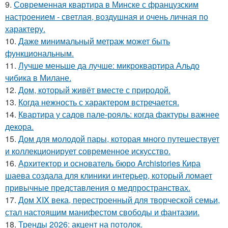
9.
Современная квартира в Минске с французским
настроением - светлая, воздушная и очень личная по
характеру.
10.
Даже минимальный метраж может быть
функциональным.
11.
Лучше меньше да лучше: микроквартира Альдо
чибика в Милане.
12.
Дом, который живёт вместе с природой.
13.
Когда нежность с характером встречается.
14.
Квартира у садов пале-рояль: когда фактуры важнее
декора.
15.
Дом для молодой пары, которая много путешествует
и коллекционирует современное искусство.
16.
Архитектор и основатель бюро Archistories Кира
шаева создала для клиники интерьер, который ломает
привычные представления о медпространствах.
17.
Дом XIX века, перестроенный для творческой семьи,
стал настоящим манифестом свободы и фантазии.
18.
Тренды 2026: акцент на потолок.