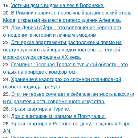
19.
Уютный дом с видом на лес в Воронеже.
20.
В Римини появился необычный дизайнерский отель
Mode, открытый на месте старого здания Arlesiana.
21.
Дом Дениз байерн - это воплощение бережного
отношения к истории и личным эмоциям.
22.
Эти яркие апартаменты расположены прямо на
борту круизного лайнера и вдохновлены эстетикой
морских судов середины XX века.
23.
Глэмпинг "Зелёная Тропа" в тульской области - это
отдых на природе с комфортом.
24.
Хранение в квартирах со сложной планировкой
особого подхода требует.
25.
Этот интерьер сочетает в себе элегантность классики
и выразительность современного искусства.
26.
Яркая квартира в Турине.
27.
Дом с винтажным шармом в Португалии.
28.
Яркая квартира в Ростове-на-дону, созданная бюро
AN.