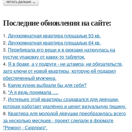
читать дальше →
Последние обновления на сайте:
1.
Двухкомнатная квартира площадью 53 кв.
2.
Двухкомнатная квартира площадью 64 кв.
3.
Перебирала его вещи и в рюкзаке наткнулась на
пустую упаковку от каких-то таблеток.
4.
Я в браке, а у подруги - ни штампа, ни обязательств,
зато ключи от новой квартиры, которую ей подарил
обеспеченный мужчина.
5.
Какую кухню выбрали бы для себя?
6.
"А я ведь понимала ….
7.
Интерьер этой квартиры создавался для девушки,
которая работает удалённо и ценит визуальную тишину.
8.
Квартира для молодой девушки преобразилась всего
за несколько месяцев - проект сделали в формате
"Ремонт - Сюрприз".