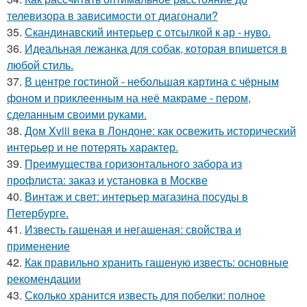
телевизора в зависимости от диагонали?
35.
Скандинавский интерьер с отсылкой к ар - нуво.
36.
Идеальная лежанка для собак, которая впишется в
любой стиль.
37.
В центре гостиной - небольшая картина с чёрным
фоном и приклеенным на неё макраме - пером,
сделанным своими руками.
38.
Дом Xviii века в Лондоне: как освежить исторический
интерьер и не потерять характер.
39.
Преимущества горизонтального забора из
профлиста: заказ и установка в Москве
40.
Винтаж и свет: интерьер магазина посуды в
Петербурге.
41.
Известь гашеная и негашеная: свойства и
применение
42.
Как правильно хранить гашеную известь: основные
рекомендации
43.
Сколько хранится известь для побелки: полное