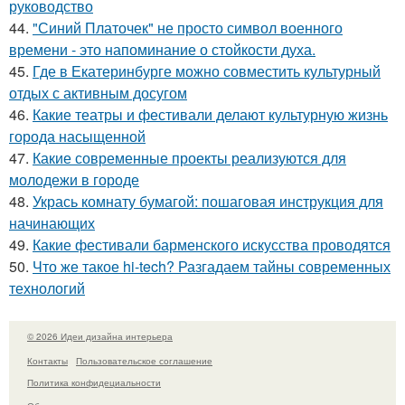
руководство
44.
"Синий Платочек" не просто символ военного
времени - это напоминание о стойкости духа.
45.
Где в Екатеринбурге можно совместить культурный
отдых с активным досугом
46.
Какие театры и фестивали делают культурную жизнь
города насыщенной
47.
Какие современные проекты реализуются для
молодежи в городе
48.
Укрась комнату бумагой: пошаговая инструкция для
начинающих
49.
Какие фестивали барменского искусства проводятся
50.
Что же такое hi-tech? Разгадаем тайны современных
технологий
© 2026 Идеи дизайна интерьера
Контакты
Пользовательское соглашение
Политика конфидециальности