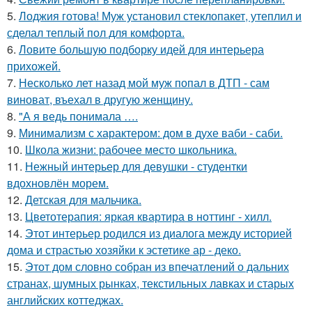
5.
Лоджия готова! Муж установил стеклопакет, утеплил и
сделал теплый пол для комфорта.
6.
Ловите большую подборку идей для интерьера
прихожей.
7.
Несколько лет назад мой муж попал в ДТП - сам
виноват, въехал в другую женщину.
8.
"А я ведь понимала ….
9.
Минимализм с характером: дом в духе ваби - саби.
10.
Школа жизни: рабочее место школьника.
11.
Нежный интерьер для девушки - студентки
вдохновлён морем.
12.
Детская для мальчика.
13.
Цветотерапия: яркая квартира в ноттинг - хилл.
14.
Этот интерьер родился из диалога между историей
дома и страстью хозяйки к эстетике ар - деко.
15.
Этот дом словно собран из впечатлений о дальних
странах, шумных рынках, текстильных лавках и старых
английских коттеджах.