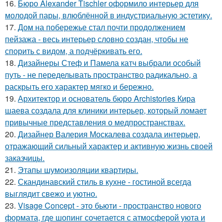
16.
Бюро Alexander Tischler оформило интерьер для
молодой пары, влюблённой в индустриальную эстетику.
17.
Дом на побережье стал почти продолжением
пейзажа - весь интерьер словно создан, чтобы не
спорить с видом, а подчёркивать его.
18.
Дизайнеры Стеф и Памела катч выбрали особый
путь - не переделывать пространство радикально, а
раскрыть его характер мягко и бережно.
19.
Архитектор и основатель бюро Archistories Кира
шаева создала для клиники интерьер, который ломает
привычные представления о медпространствах.
20.
Дизайнер Валерия Москалева создала интерьер,
отражающий сильный характер и активную жизнь своей
заказчицы.
21.
Этапы шумоизоляции квартиры.
22.
Скандинавский стиль в кухне - гостиной всегда
выглядит свежо и уютно.
23.
Visage Concept - это бьюти - пространство нового
формата, где шопинг сочетается с атмосферой уюта и