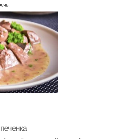
речь.
 печенка