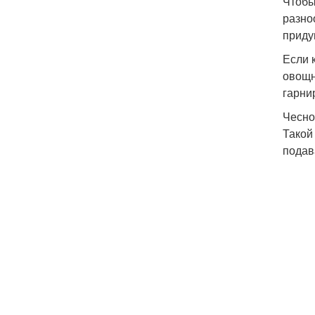
Чтобы
разно
приду
Если 
овощн
гарни
Чесно
Такой
подав