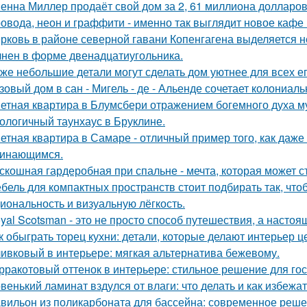
енна Миллер продаёт свой дом за 2, 61 миллиона долларов
овода, неон и граффити - именно так выглядит новое кафе 
рковь в районе северной гавани Копенгагена выделяется н
нен в форме двенадцатиугольника.
же небольшие детали могут сделать дом уютнее для всех ег
зовый дом в сан - Мигель - де - Альенде сочетает колониал
етная квартира в Блумсбери отражением богемного духа му
ологичный таунхаус в Бруклине.
етная квартира в Самаре - отличный пример того, как даж
инающимся.
скошная гардеробная при спальне - мечта, которая может с
бель для компактных пространств стоит подбирать так, чт
иональность и визуальную лёгкость.
yal Scotsman - это не просто способ путешествия, а настоя
к обыграть торец кухни: детали, которые делают интерьер 
ивковый в интерьере: мягкая альтернатива бежевому.
рракотовый оттенок в интерьере: стильное решение для гос
венький ламинат вздулся от влаги: что делать и как избежа
вильон из поликарбоната для бассейна: современное реше