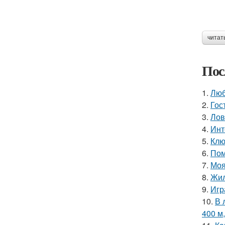
читат
Пос
1.
Люб
2.
Гос
3.
Лов
4.
Инт
5.
Клю
6.
Пом
7.
Моя
8.
Жил
9.
Игр
10.
В 
400 м