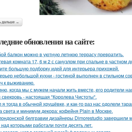
ь дальше →
ледние обновления на сайте:
ой балкон можно в уютную летнюю террасу превратить.
тевая комната 17, 6 м 2 с санузлом при спальне в частном д
ите большую подборку идей для интерьера прихожей.
ерьер небольшой кухни - гостиной выполнен в стильном со
ч к выживанию.
ню, когда мы с мужем начали жить вместе, его родители на
 свекровь - настоящая "Королева Чистоты".
 я тогда в обычной хрущёвке, и как-то раз нас одолели тара
а света и минимум декора: кофейня Plain в Москве.
лондонской белгравии дизайнеры Dimorestudio завершили
, над которыми работали почти десять лет.