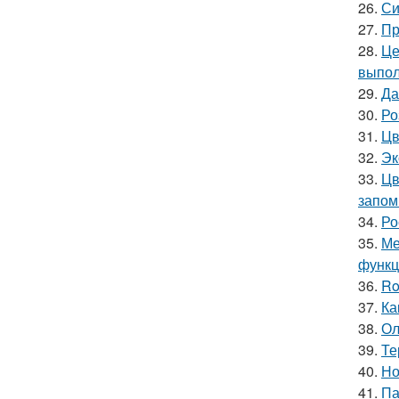
26.
Си
27.
Пр
28.
Це
выпол
29.
Да
30.
Ро
31.
Цв
32.
Эк
33.
Цв
запом
34.
Ро
35.
Ме
функц
36.
Ro
37.
Ка
38.
Ол
39.
Те
40.
Но
41.
Па