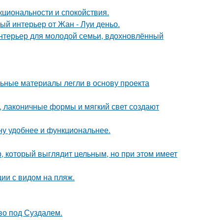
кциональности и спокойствия.
ый интерьер от Жан - Луи деньо.
нтерьер для молодой семьи, вдохновлённый
ьные материалы легли в основу проекта
, лаконичные формы и мягкий свет создают
ну удобнее и функциональнее.
, который выглядит цельным, но при этом имеет
ии с видом на пляж.
ово под Суздалем.