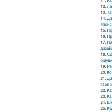
11.
Ка
12.
Ла
13.
Та
14.
Ди
японс
15.
Го
16.
Пр
17.
Па
дизай
18.
Сд
ощуще
19.
Ре
20.
Ко
21.
Ди
свои 
22.
Ка
23.
Ка
24.
Шк
25.
Ку