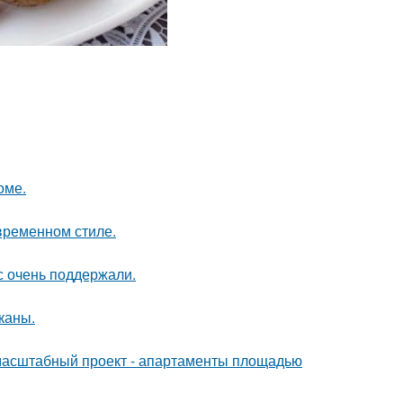
оме.
временном стиле.
с очень поддержали.
каны.
 масштабный проект - апартаменты площадью