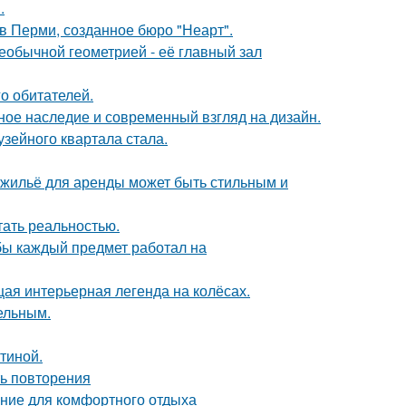
.
в Перми, созданное бюро "Неарт".
еобычной геометрией - её главный зал
о обитателей.
ьное наследие и современный взгляд на дизайн.
зейного квартала стала.
е жильё для аренды может быть стильным и
тать реальностью.
обы каждый предмет работал на
щая интерьерная легенда на колёсах.
цельным.
тиной.
ть повторения
ние для комфортного отдыха