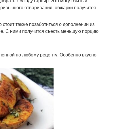
обрать к блюду гарнир. Это могут быть и
привычного отваривания, обжарки получится
о стоит также позаботиться о дополнении из
ее. С ними получится съесть меньшую порцию
вленной по любому рецепту. Особенно вкусно