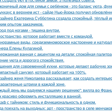
к создать уют в гостиной зимой: 3 полезных совета.
коничный дом для семьи с ребёнком - это баланс уюта, фун
унхаус в верхнем ист - сайде Нью-йорка получил обновлённ
зайнер Екатерина Субботина создала спокойный, тёплый и
ким опытом заказчиков.
род под ногами - тишина внутри.
остранство, которое работает вместе с командой.
норамные виды, средиземноморское настроение и натурал
нера Елены Кулагиной.
ержанная ванная с акцентом на детали: спокойная палитра
ние уюта и дорогого спокойствия.
шения для современной кухни, которые делают рабочую зо
мпактный санузел, который работает на 100%.
зайнер женя Николаева рассказывает, как создать интерьер
характерные штрихи в каждой зоне.
ждый день мы радуемся нашему решению": вилла во Франц
к красиво оформить инсталляцию в ванной.
аф с тайником: стиль и функциональность в одном.
да поехать на выходных: арт - пространство в селе менчак