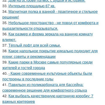
32.
Дом на острове патмос с душой и историей.
33.
Интерьер площадью 67 кв.
34.
Магнитная полка в ванной - практичное и стильное
решение!
35.
Небольшое пространство - не повод от комфорта и
выразительности отказываться.
36.
Как размер и форма зеркала на ванную комнату
влияют.
37.
Тёплый лофт для всей семьи.
38.
Какое напольное покрытие идеально подходит для
кухни: советы и рекомендации
39.
Какие парки в Москве самые популярные среди
жителей и гостей города
40.
- Какие современные культурные объекты были
построены в последние годы
41.
Павильон из поликарбоната для бассейна:
современное решение для комфортного отдыха
42.
Как выбрать качественную картонную коробку: 7
важных критериев