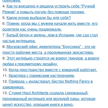
прихожей.
4.
Как-то внезапно я решила устроить себе "Ручной
Режим" и помыть посуду без помощи техники.
5.
Какую кухню выбрали бы для себя?
6.
Помню, когда мы с мужем начали жить вместе, его
родители нас очень поддержали.
7.
Белый бетон и зелень: дом в Испании, где сад стал
частью интерьера.
8.
Московский офис девелопера "Брусника" - это не
просто рабочие места, а продуманная экосистема.
9.
Этот интерьер строится не вокруг трендов, а вокруг
любви к предметному дизайну.
10.
Когда пространство вместе с командой работает.
11.
Квартира с парижским настроением.
12.
Природа + индастриал: бистро Nothing Fancy в
хамовниках.
13.
Студия Heut Architects создала сдержанный,
продуманный интерьер для молодой пары, которая
ценит искусство, хорошие книги и вино.