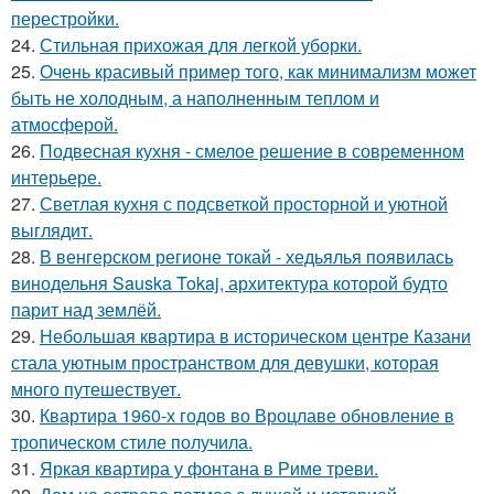
перестройки.
24.
Стильная прихожая для легкой уборки.
25.
Очень красивый пример того, как минимализм может
быть не холодным, а наполненным теплом и
атмосферой.
26.
Подвесная кухня - смелое решение в современном
интерьере.
27.
Светлая кухня с подсветкой просторной и уютной
выглядит.
28.
В венгерском регионе токай - хедьялья появилась
винодельня Sauska Tokaj, архитектура которой будто
парит над землёй.
29.
Небольшая квартира в историческом центре Казани
стала уютным пространством для девушки, которая
много путешествует.
30.
Квартира 1960-х годов во Вроцлаве обновление в
тропическом стиле получила.
31.
Яркая квартира у фонтана в Риме треви.