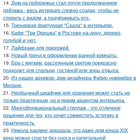
14.
Дом на побережье стал почти продолжением
пейзажа - весь интерьер словно создан, чтобы не
спорить с видом, а подчёркивать его.
15.
Трендовая фактурная "Скала" в интерьере.
16.
Кафе "Три Орешка" в Ростове-на-дону: дерево,
голубой и уют.
17.
Лайфхаки для прихожей.
18.
Новый тренд в оформлении ванной комнаты.
19.
Бра с мягким, рассеянным светом прекрасно
подходит для спальни, гостиной или зоны отдыха.
20.
Из наших архивов: дом дизайнера Фабио новембре в
Милане.
21.
Необычный шкафчик для хранения может стать не
только практичным, но и ярким акцентом интерьера.
22.
Многофункциональный стеллаж - это отличное
решение для тех, кто хочет совместить эстетику и
практичность.
23.
Никола хардинг доказала, что даже дом конца XIX
века можно спасти без сноса и капитальной