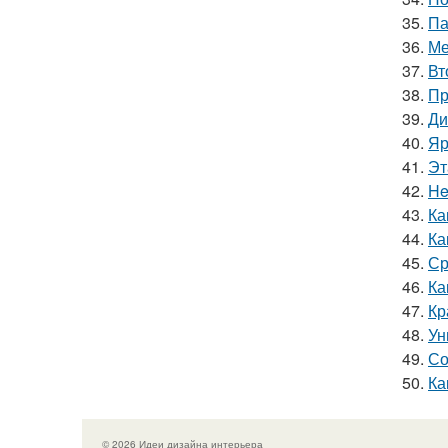
35.
Па
36.
Ме
37.
Вт
38.
Пр
39.
Ди
40.
Яр
41.
Эт
42.
He
43.
Ка
44.
Ка
45.
Ср
46.
Ка
47.
Кр
48.
Ун
49.
Со
50.
Ка
© 2026 Идеи дизайна интерьера