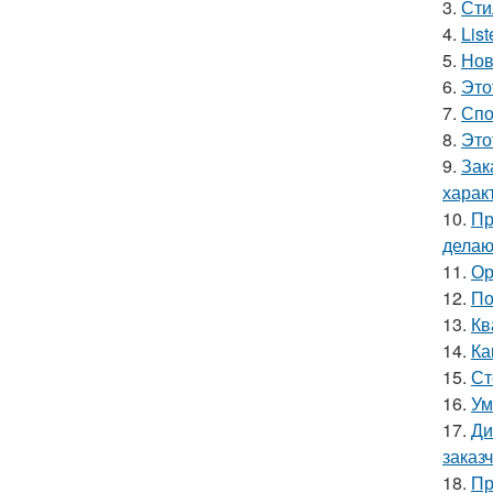
3.
Сти
4.
Lis
5.
Нов
6.
Это
7.
Спо
8.
Это
9.
Зак
харак
10.
Пр
делаю
11.
Ор
12.
По
13.
Кв
14.
Ка
15.
Ст
16.
Ум
17.
Ди
заказ
18.
Пр