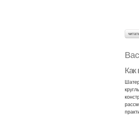
читат
Вас
Как
Шатер
кругл
конст
рассм
практ