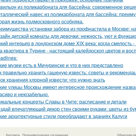
вильон из поликарбоната для бассейна: современное реше
таллический навес из поликарбоната для бассейна: преим
орая жизнь подмосковного особняка.
еимущества установки забора из профнастила в Москве: на
зайн детской комнаты для девочки: нежность, уют и функци
кий интерьер в лондонском доме XIX века: когда смелость - 
а квартира в Турине - настоящий калейдоскоп цветов и вос
adlines:
кие музеи есть в Мичуринске и что в них представлено
к правильно хранить гашеную известь: советы и рекоменда
ок хранения хлорной извести: что нужно знать
кие улицы Москвы имеют интересное происхождение назв
асиво и неюзабельно.
икальные концерты Славы в Чите: расписание и детали
здай впечатляющий декор стен своими руками: цветы из бу
кие архитектурные стили преобладают в зданиях Калуги
Контакты
Пользовательское соглашение
Обратная св