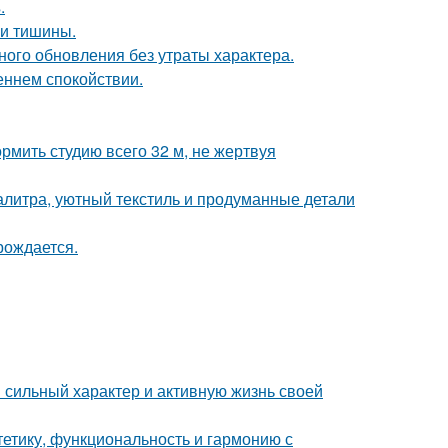
.
и и тишины.
ого обновления без утраты характера.
еннем спокойствии.
рмить студию всего 32 м, не жертвуя
алитра, уютный текстиль и продуманные детали
рождается.
сильный характер и активную жизнь своей
стетику, функциональность и гармонию с