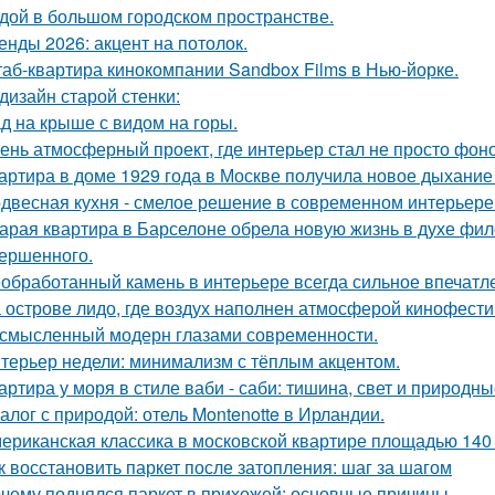
дой в большом городском пространстве.
енды 2026: акцент на потолок.
аб-квартира кинокомпании Sandbox Films в Нью-йорке.
дизайн старой стенки:
д на крыше с видом на горы.
ень атмосферный проект, где интерьер стал не просто фон
артира в доме 1929 года в Москве получила новое дыхание
двесная кухня - смелое решение в современном интерьере
арая квартира в Барселоне обрела новую жизнь в духе фило
ершенного.
обработанный камень в интерьере всегда сильное впечатл
 острове лидо, где воздух наполнен атмосферой кинофести
смысленный модерн глазами современности.
терьер недели: минимализм с тёплым акцентом.
артира у моря в стиле ваби - саби: тишина, свет и природны
алог с природой: отель Montenotte в Ирландии.
ериканская классика в московской квартире площадью 140 
к восстановить паркет после затопления: шаг за шагом
чему поднялся паркет в прихожей: основные причины