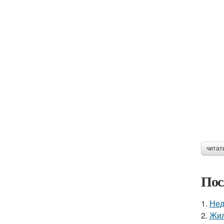
читат
Пос
1.
Нед
2.
Жил