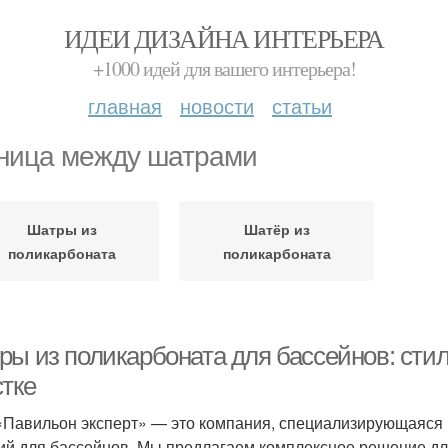
ИДЕИ ДИЗАЙНА ИНТЕРЬЕРА
+1000 идей для вашего интерьера!
главная
новости
статьи
ница между шатрами
Шатры из
Шатёр из
поликарбоната
поликарбоната
ры из поликарбоната для бассейнов: сти
стке
Павильон эксперт» — это компания, специализирующаяся н
ий для бассейнов. Мы предлагаем комплексное решение для