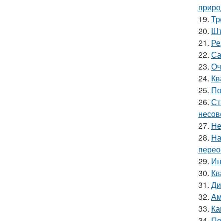
приро
19.
Тр
20.
Шт
21.
Ре
22.
Са
23.
Оч
24.
Кв
25.
По
26.
Ст
несов
27.
Не
28.
На
перео
29.
Ин
30.
Кв
31.
Ди
32.
Ам
33.
Ка
34.
По