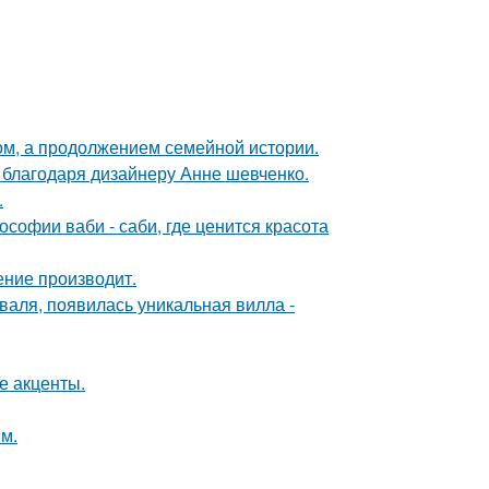
ом, а продолжением семейной истории.
 благодаря дизайнеру Анне шевченко.
.
софии ваби - саби, где ценится красота
ение производит.
валя, появилась уникальная вилла -
е акценты.
м.