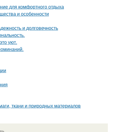
ние для комфортного отдыха
ущества и особенности
дежность и долговечность
ональность.
это уют.
поминаний.
ции
ания
маги, ткани и природных материалов
язь