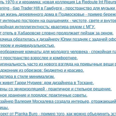
ль 1970-х и керамика: новая коллекция La Redoute Int Rieurs
tening - бар Trader Hifi в Гамбурге - пространство для музык
ая жизнь деревянного дома в Подмосковье - пример бережн
т интерьер построен на ощущениях - чистоте, свете и внутр
койная интеллигентность: квартира рядом с МГУ.
т отель в Хабаровске словно продолжает пейзаж за окном.
азчица обратилась к дизайнеру Юлии поздняк с задачей офо
тером и индивидуальностью.
еображение комнаты для молодого человека - спокойная п
т пространство взрослее и комфортнее.
игинальность часто из нового взгляда на привычные вещи 
доконник из обрезков: бюджетно и красиво.
артира в стиле минимализм.
к живет Гарри Нуриев: дом дизайнера в Тоскане.
ены со звукоизоляцией - практичное и стильное решение.
ное хранение и порядок: практичные советы.
зайнер Валерия Москалева создала интерьер, отражающий 
чицы.
оект от Planka Buro - пример того, как можно объединить э