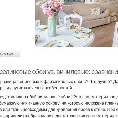
ь дальше →
зелиновые обои vs. виниловые: сравнение
 разница виниловых и флизелиновых обоев? Что лучше? Дав
уры и других ключевых особенностей.
редставляют собой виниловые обои? Этот тип материалов д
 бумажную или тканную основу, на которую наложена пленк
а или ткань необходимы для крепления обоев к стене. При 
ва, приводит к образованию достаточно тяжелого материала