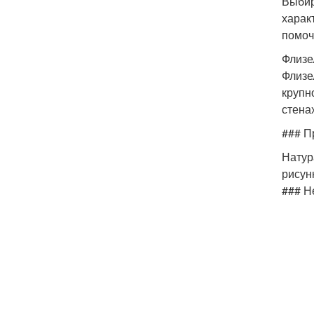
Выбир
харак
помоч
Флизе
Флизе
крупн
стена
### П
Натур
рисун
### Н