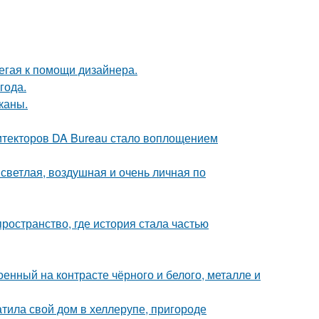
егая к помощи дизайнера.
года.
каны.
хитекторов DA Bureau стало воплощением
светлая, воздушная и очень личная по
пространство, где история стала частью
енный на контрасте чёрного и белого, металле и
тила свой дом в хеллерупе, пригороде