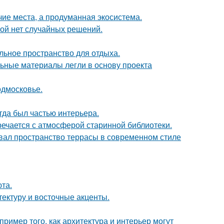
чие места, а продуманная экосистема.
рой нет случайных решений.
льное пространство для отдыха.
ьные материалы легли в основу проекта
одмосковье.
егда был частью интерьера.
речается с атмосферой старинной библиотеки.
вал пространство террасы в современном стиле
та.
тектуру и восточные акценты.
ример того, как архитектура и интерьер могут