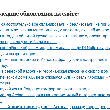
ледние обновления на сайте:
 самостоятельно всё спланировали и реализовали, не приб
же пять лет как замужем, мне 27, у нас есть дочь - ей четыре 
 я тогда в обычной хрущёвке, и как-то раз нас одолели тара
чи сделали узи - и были в шоке.
хновлённое образом модного Милана, кафе Di Nulla от ар
ды и импровизации.
ременная квартира в Минске с французским настроением - 
теру.
 в северной Каролине: георгианская классика с сюрпризом.
упеческом доме XIX века открылся бутик - отель "Хоромы" - 
феры.
вучий дом в Лондоне: комфортная жизнь на воде.
манда Archjoint создала минималистичный интерьер, выстро
.
тский архитектор и художник Александра мадирацца превра