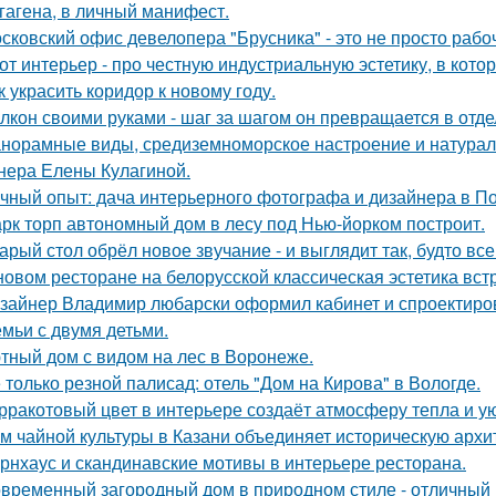
гагена, в личный манифест.
сковский офис девелопера "Брусника" - это не просто рабо
от интерьер - про честную индустриальную эстетику, в кото
к украсить коридор к новому году.
лкон своими руками - шаг за шагом он превращается в отде
норамные виды, средиземноморское настроение и натурал
нера Елены Кулагиной.
чный опыт: дача интерьерного фотографа и дизайнера в П
рк торп автономный дом в лесу под Нью-йорком построит.
арый стол обрёл новое звучание - и выглядит так, будто вс
новом ресторане на белорусской классическая эстетика вст
зайнер Владимир любарски оформил кабинет и спроектиро
емьи с двумя детьми.
тный дом с видом на лес в Воронеже.
 только резной палисад: отель "Дом на Кирова" в Вологде.
рракотовый цвет в интерьере создаёт атмосферу тепла и ую
м чайной культуры в Казани объединяет историческую архи
рнхаус и скандинавские мотивы в интерьере ресторана.
временный загородный дом в природном стиле - отличный п