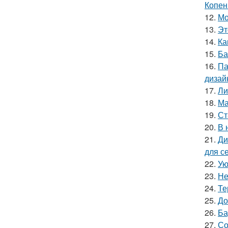
Копен
12.
Мо
13.
Эт
14.
Ка
15.
Ба
16.
Па
дизай
17.
Ли
18.
Ма
19.
Ст
20.
В 
21.
Ди
для с
22.
Ую
23.
Не
24.
Те
25.
До
26.
Ба
27.
Со