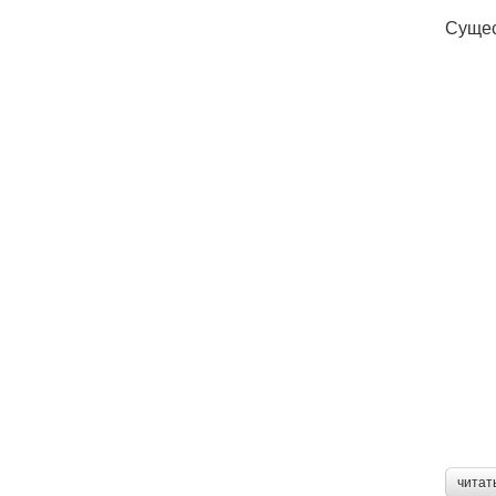
Сущес
читат