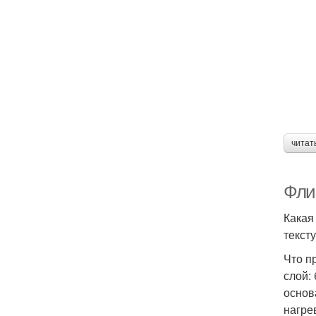
читат
Фли
Какая
текст
Что п
слой:
основ
нагре