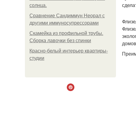
сдела
солнца.
Сравнение Сандиммун Неорал с
Флизе
другими иммуносупрессорами
Флизе
Скамейка из профильной трубы.
эколо
Сборка лавочки без спинки
домов
Красно-белый интерьер квартиры-
Преим
студии