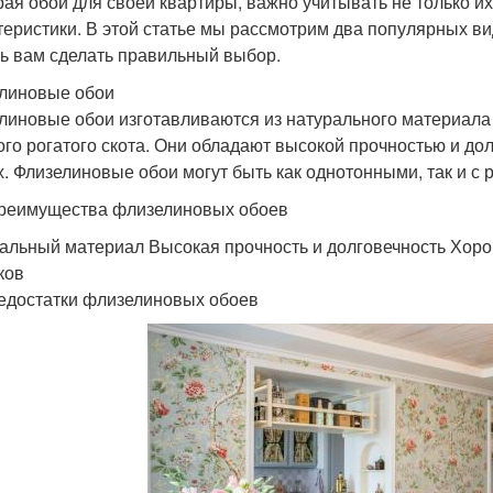
ая обои для своей квартиры, важно учитывать не только их 
теристики. В этой статье мы рассмотрим два популярных в
ь вам сделать правильный выбор.
линовые обои
линовые обои изготавливаются из натурального материала 
ого рогатого скота. Они обладают высокой прочностью и до
х. Флизелиновые обои могут быть как однотонными, так и с 
реимущества флизелиновых обоев
альный материал Высокая прочность и долговечность Хор
ков
едостатки флизелиновых обоев