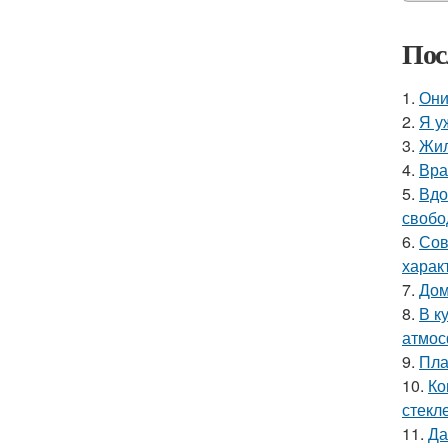
Пос
1.
Они
2.
Я у
3.
Жил
4.
Вра
5.
Вдо
свобо
6.
Сов
харак
7.
Дом
8.
В к
атмос
9.
Пла
10.
Ко
стекле
11.
Да