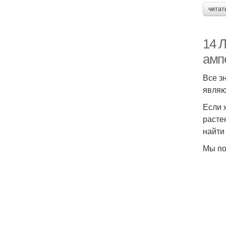
читат
14 
амп
Все з
являю
Если 
расте
найти
Мы по