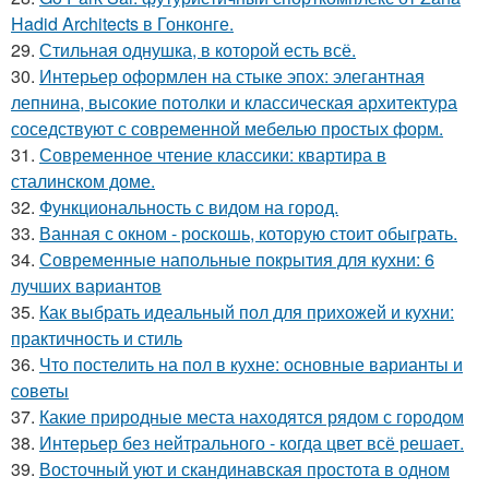
Hadid Architects в Гонконге.
29.
Стильная однушка, в которой есть всё.
30.
Интерьер оформлен на стыке эпох: элегантная
лепнина, высокие потолки и классическая архитектура
соседствуют с современной мебелью простых форм.
31.
Современное чтение классики: квартира в
сталинском доме.
32.
Функциональность с видом на город.
33.
Ванная с окном - роскошь, которую стоит обыграть.
34.
Современные напольные покрытия для кухни: 6
лучших вариантов
35.
Как выбрать идеальный пол для прихожей и кухни:
практичность и стиль
36.
Что постелить на пол в кухне: основные варианты и
советы
37.
Какие природные места находятся рядом с городом
38.
Интерьер без нейтрального - когда цвет всё решает.
39.
Восточный уют и скандинавская простота в одном