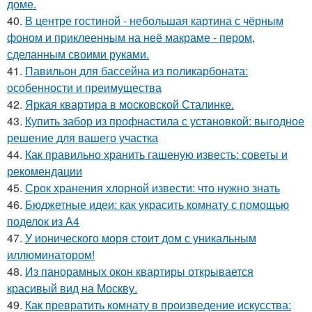
доме.
40.
В центре гостиной - небольшая картина с чёрным
фоном и приклеенным на неё макраме - пером,
сделанным своими руками.
41.
Павильон для бассейна из поликарбоната:
особенности и преимущества
42.
Яркая квартира в московской Сталинке.
43.
Купить забор из профнастила с установкой: выгодное
решение для вашего участка
44.
Как правильно хранить гашеную известь: советы и
рекомендации
45.
Срок хранения хлорной извести: что нужно знать
46.
Бюджетные идеи: как украсить комнату с помощью
поделок из А4
47.
У ионического моря стоит дом с уникальным
иллюминатором!
48.
Из панорамных окон квартиры открывается
красивый вид на Москву.
49.
Как превратить комнату в произведение искусства: