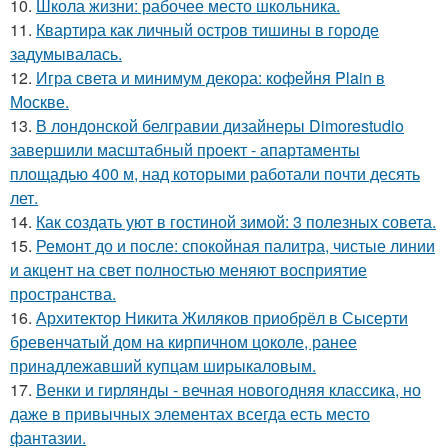
10.
Школа жизни: рабочее место школьника.
11.
Квартира как личный остров тишины в городе
задумывалась.
12.
Игра света и минимум декора: кофейня Plain в
Москве.
13.
В лондонской белгравии дизайнеры Dimorestudio
завершили масштабный проект - апартаменты
площадью 400 м, над которыми работали почти десять
лет.
14.
Как создать уют в гостиной зимой: 3 полезных совета.
15.
Ремонт до и после: спокойная палитра, чистые линии
и акцент на свет полностью меняют восприятие
пространства.
16.
Архитектор Никита Жиляков приобрёл в Сысерти
бревенчатый дом на кирпичном цоколе, ранее
принадлежавший купцам ширыкаловым.
17.
Венки и гирлянды - вечная новогодняя классика, но
даже в привычных элементах всегда есть место
фантазии.