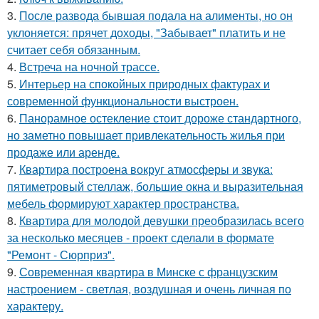
3.
После развода бывшая подала на алименты, но он
уклоняется: прячет доходы, "Забывает" платить и не
считает себя обязанным.
4.
Встреча на ночной трассе.
5.
Интерьер на спокойных природных фактурах и
современной функциональности выстроен.
6.
Панорамное остекление стоит дороже стандартного,
но заметно повышает привлекательность жилья при
продаже или аренде.
7.
Квартира построена вокруг атмосферы и звука:
пятиметровый стеллаж, большие окна и выразительная
мебель формируют характер пространства.
8.
Квартира для молодой девушки преобразилась всего
за несколько месяцев - проект сделали в формате
"Ремонт - Сюрприз".
9.
Современная квартира в Минске с французским
настроением - светлая, воздушная и очень личная по
характеру.