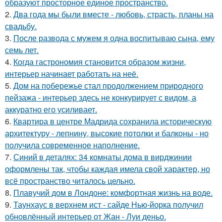
образуют просторное единое пространство.
2.
Два года мы были вместе - любовь, страсть, планы на
свадьбу.
3.
После развода с мужем я одна воспитываю сына, ему
семь лет.
4.
Когда гастрономия становится образом жизни,
интерьер начинает работать на неё.
5.
Дом на побережье стал продолжением природного
пейзажа - интерьер здесь не конкурирует с видом, а
аккуратно его усиливает.
6.
Квартира в центре Мадрида сохранила историческую
архитектуру - лепнину, высокие потолки и балконы - но
получила современное наполнение.
7.
Синий в деталях: 34 комнаты дома в вирджинии
оформлены так, чтобы каждая имела свой характер, но
всё пространство читалось цельно.
8.
Плавучий дом в Лондоне: комфортная жизнь на воде.
9.
Таунхаус в верхнем ист - сайде Нью-йорка получил
обновлённый интерьер от Жан - Луи деньо.