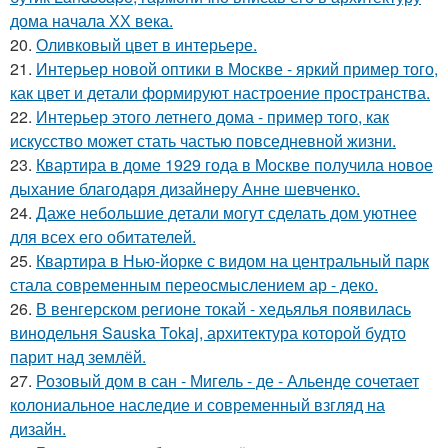
дома начала ХХ века.
20.
Оливковый цвет в интерьере.
21.
Интерьер новой оптики в Москве - яркий пример того,
как цвет и детали формируют настроение пространства.
22.
Интерьер этого летнего дома - пример того, как
искусство может стать частью повседневной жизни.
23.
Квартира в доме 1929 года в Москве получила новое
дыхание благодаря дизайнеру Анне шевченко.
24.
Даже небольшие детали могут сделать дом уютнее
для всех его обитателей.
25.
Квартира в Нью-йорке с видом на центральный парк
стала современным переосмыслением ар - деко.
26.
В венгерском регионе токай - хедьялья появилась
винодельня Sauska Tokaj, архитектура которой будто
парит над землёй.
27.
Розовый дом в сан - Мигель - де - Альенде сочетает
колониальное наследие и современный взгляд на
дизайн.