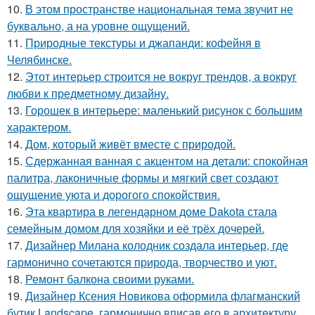
10.
В этом пространстве национальная тема звучит не
буквально, а на уровне ощущений.
11.
Природные текстуры и джапанди: кофейня в
Челябинске.
12.
Этот интерьер строится не вокруг трендов, а вокруг
любви к предметному дизайну.
13.
Горошек в интерьере: маленький рисунок с большим
характером.
14.
Дом, который живёт вместе с природой.
15.
Сдержанная ванная с акцентом на детали: спокойная
палитра, лаконичные формы и мягкий свет создают
ощущение уюта и дорогого спокойствия.
16.
Эта квартира в легендарном доме Dakota стала
семейным домом для хозяйки и её трёх дочерей.
17.
Дизайнер Милана колодник создала интерьер, где
гармонично сочетаются природа, творчество и уют.
18.
Ремонт балкона своими руками.
19.
Дизайнер Ксения Новикова оформила флагманский
бутик Landscape, гармонично вписав его в архитектуру