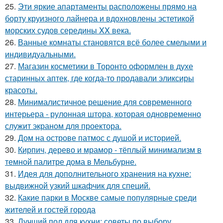
25.
Эти яркие апартаменты расположены прямо на
борту круизного лайнера и вдохновлены эстетикой
морских судов середины XX века.
26.
Ванные комнаты становятся всё более смелыми и
индивидуальными.
27.
Магазин косметики в Торонто оформлен в духе
старинных аптек, где когда-то продавали эликсиры
красоты.
28.
Минималистичное решение для современного
интерьера - рулонная штора, которая одновременно
служит экраном для проектора.
29.
Дом на острове патмос с душой и историей.
30.
Кирпич, дерево и мрамор - тёплый минимализм в
темной палитре дома в Мельбурне.
31.
Идея для дополнительного хранения на кухне:
выдвижной узкий шкафчик для специй.
32.
Какие парки в Москве самые популярные среди
жителей и гостей города
33.
Лучший пол для кухни: советы по выбору