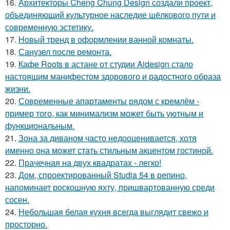
16.
Архитекторы Cheng Chung Design создали проект,
объединяющий культурное наследие шёлкового пути и
современную эстетику.
17.
Новый тренд в оформлении ванной комнаты.
18.
Санузел после ремонта.
19.
Кафе Roots в астане от студии Aidesign стало
настоящим манифестом здорового и радостного образа
жизни.
20.
Современные апартаменты рядом с кремлём -
пример того, как минимализм может быть уютным и
функциональным.
21.
Зона за диваном часто недооценивается, хотя
именно она может стать стильным акцентом гостиной.
22.
Прачечная на двух квадратах - легко!
23.
Дом, спроектированный Studia 54 в репино,
напоминает роскошную яхту, пришвартованную среди
сосен.
24.
Небольшая белая кухня всегда выглядит свежо и
просторно.