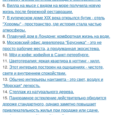
6.
Вилла на мысе с видом на море получила новую
жизнь после бережной реставрации.
7.
В купеческом доме XIX века открылся бутик - отель
"Хоромы" - пространство, где история стала частью
атмосферы.
8.
Плавучий дом в Лондоне: комфортная жизнь на воде.
9.
Московский офис девелопера "Брусника" - это не
просто рабочие места, а продуманная экосистема.
10.
Мёд и кофе: кофейня в Санкт-петербурге.
11.
Цветотерапия: яркая квартира в ноттинг - хилл.
12.
Этот интерьер построен на ощущениях - чистоте,
свете и внутреннем спокойствии.
13.
Обычно интерьеры нантакета - это свет, воздух и
"Морская" легкость.
14.
Стеллаж из натурального дерева.
15.
Панорамное остекление действительно обходится
дороже стандартного, однако заметно повышает
привлекательность жилья при продаже или сдаче.