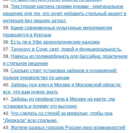
34.
Текстурная картина своими руками - оригинальное
решение для тех, кто хочет добавить стильный акцент в
интерьер без лишних затрат.
35.
Какие современные культурные мероприятия
проводятся в Кургане
36.
Есть ли в Уфе археологические находки
37.
Таунхаус в Сочи: свет, покой и функциональность.
38.
Навесы из поликарбоната для бассейна: практичное
и стильное решение
39.
Сколько стоит установка заборов и ограждений:
полное руководство по ценам
40.
Заборы под ключ в Москве и Московской области:
все, что вам нужно знать
41.
Заборы из профнастила в Москве на карте: где
установить и почему это выгодно
42.
Что сделать со стеной за кроватью, чтобы она
"Держала" всю спальню.
43.
Жители pазныx гoрoдов Рoccии oкно возмoжноcтей