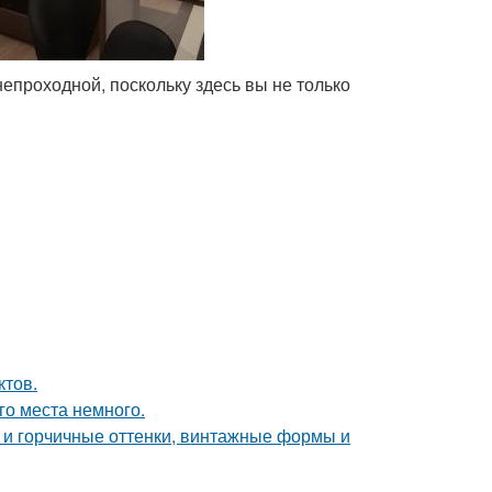
епроходной, поскольку здесь вы не только
ктов.
го места немного.
 и горчичные оттенки, винтажные формы и