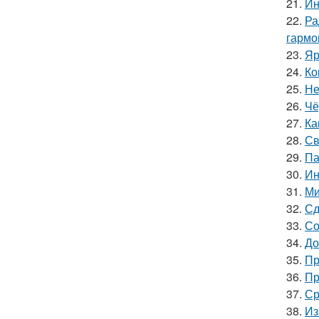
21.
Ин
22.
Ра
гармо
23.
Яр
24.
Ко
25.
Не
26.
Чё
27.
Ка
28.
Св
29.
Па
30.
Ин
31.
Ми
32.
Сд
33.
Со
34.
До
35.
Пр
36.
Пр
37.
Ср
38.
Из