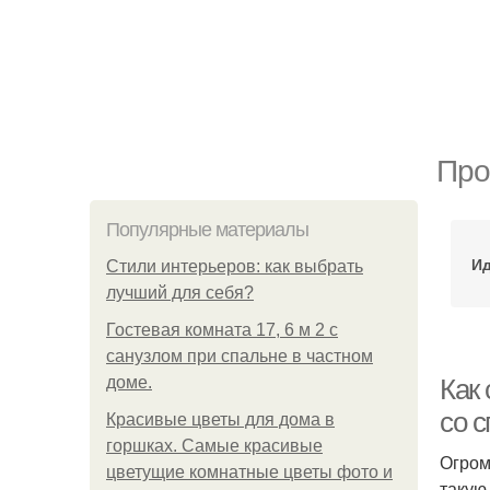
Про
Популярные материалы
Ид
Стили интерьеров: как выбрать
лучший для себя?
Гостевая комната 17, 6 м 2 с
санузлом при спальне в частном
доме.
Как 
со 
Красивые цветы для дома в
горшках. Самые красивые
Огром
цветущие комнатные цветы фото и
такую