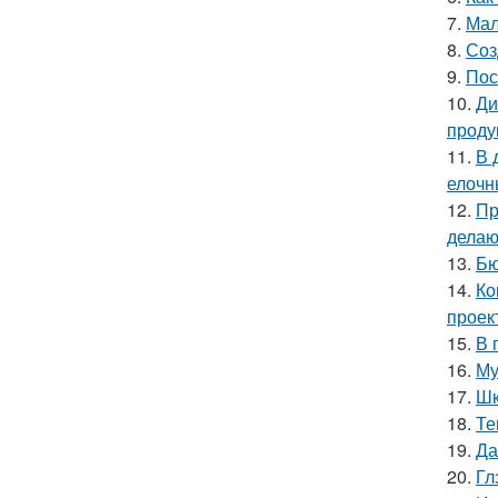
7.
Мал
8.
Соз
9.
Пос
10.
Ди
проду
11.
В 
елочн
12.
Пр
делаю
13.
Бю
14.
Ко
проек
15.
В 
16.
Му
17.
Шк
18.
Те
19.
Да
20.
Гл