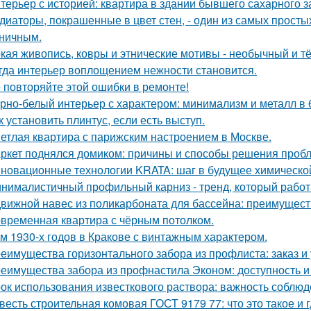
терьер с историей: квартира в здании бывшего сахарного 
диаторы, покрашенные в цвет стен, - один из самых прост
ничным.
кая живопись, ковры и этнические мотивы - необычный и т
гда интерьер воплощением нежности становится.
 повторяйте этой ошибки в ремонте!
рно-белый интерьер с характером: минимализм и металл в 
к установить плинтус, если есть выступ.
етлая квартира с парижским настроением в Москве.
ркет поднялся домиком: причины и способы решения проб
новационные технологии KRATA: шаг в будущее химическ
нималистичный профильный карниз - тренд, который работа
вижной навес из поликарбоната для бассейна: преимущест
временная квартира с чёрным потолком.
м 1930-х годов в Кракове с винтажным характером.
еимущества горизонтального забора из профлиста: заказ и
еимущества забора из профнастила Эконом: доступность и
ок использования известкового раствора: важность соблю
весть строительная комовая ГОСТ 9179 77: что это такое и 