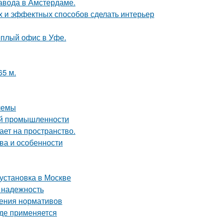
завода в Амстердаме.
ых и эффектных способов сделать интерьер
ёплый офис в Уфе.
65 м.
лемы
ой промышленности
ет на пространство.
ва и особенности
 установка в Москве
 надежность
дения нормативов
где применяется