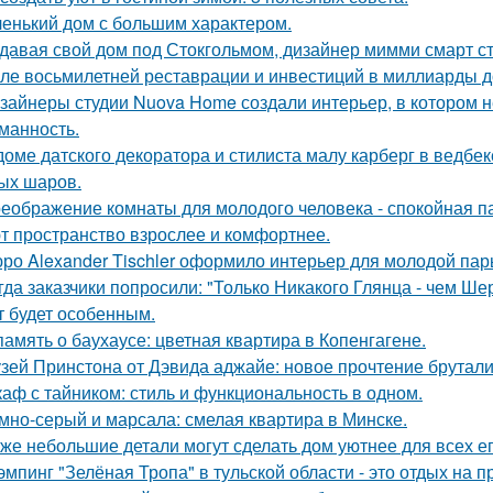
енький дом с большим характером.
давая свой дом под Стокгольмом, дизайнер мимми смарт ст
ле восьмилетней реставрации и инвестиций в миллиарды дол
зайнеры студии Nuova Home создали интерьер, в котором не
манность.
доме датского декоратора и стилиста малу карберг в ведбе
ых шаров.
еображение комнаты для молодого человека - спокойная п
т пространство взрослее и комфортнее.
ро Alexander Tischler оформило интерьер для молодой пар
гда заказчики попросили: "Только Никакого Глянца - чем Ше
т будет особенным.
память о баухаусе: цветная квартира в Копенгагене.
зей Принстона от Дэвида аджайе: новое прочтение брутали
аф с тайником: стиль и функциональность в одном.
мно-серый и марсала: смелая квартира в Минске.
же небольшие детали могут сделать дом уютнее для всех ег
эмпинг "Зелёная Тропа" в тульской области - это отдых на 