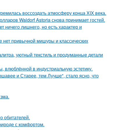
ремилась воссоздать атмосферу конца XIX века.
ларов Waldorf Astoria снова принимает гостей.
т ничего лишнего, но есть характер и
ке нет привычной мишуры и классических
алитра, уютный текстиль и продуманные детали
ы, влюблённой в индустриальную эстетику.
ршавее и Старее, тем Лучше", стало ясно, что
зма.
о обитателей.
природе с комфортом.