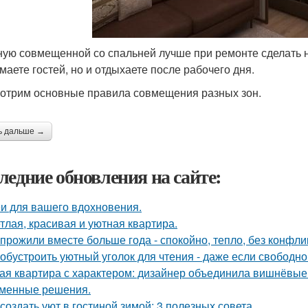
ную совмещенной со спальней лучше при ремонте сделать н
маете гостей, но и отдыхаете после рабочего дня.
отрим основные правила совмещения разных зон.
ь дальше →
ледние обновления на сайте:
и для вашего вдохновения.
тлая, красивая и уютная квартира.
прожили вместе больше года - спокойно, тепло, без конфли
 обустроить уютный уголок для чтения - даже если свободно
ая квартира с характером: дизайнер объединила вишнёвые
менные решения.
 создать уют в гостиной зимой: 3 полезных совета.