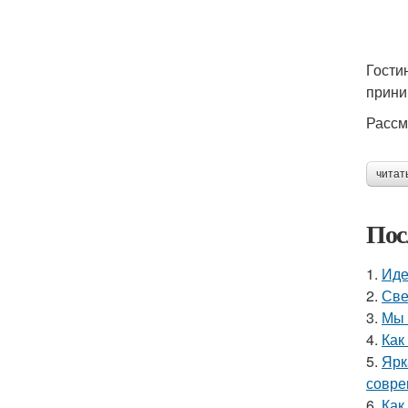
Гости
прини
Рассм
читат
Пос
1.
Иде
2.
Све
3.
Мы 
4.
Как
5.
Ярк
совре
6.
Как