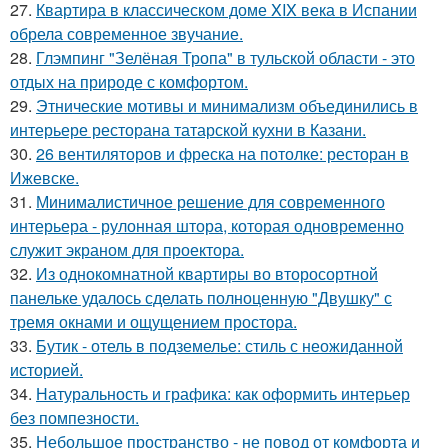
27.
Квартира в классическом доме XIX века в Испании
обрела современное звучание.
28.
Глэмпинг "Зелёная Тропа" в тульской области - это
отдых на природе с комфортом.
29.
Этнические мотивы и минимализм объединились в
интерьере ресторана татарской кухни в Казани.
30.
26 вентиляторов и фреска на потолке: ресторан в
Ижевске.
31.
Минималистичное решение для современного
интерьера - рулонная штора, которая одновременно
служит экраном для проектора.
32.
Из однокомнатной квартиры во второсортной
панельке удалось сделать полноценную "Двушку" с
тремя окнами и ощущением простора.
33.
Бутик - отель в подземелье: стиль с неожиданной
историей.
34.
Натуральность и графика: как оформить интерьер
без помпезности.
35.
Небольшое пространство - не повод от комфорта и