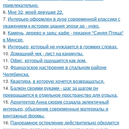
привлекательно.
6.
Мне 32, моей девушке 22.
7.
Интерьер оформлен в духе современной классики с
уважением к истории здания эпохи ар - нуво.
8.
Камень, дерево и заяц: кафе - пекарня "Синяя Птица"
в Минске.
9.
Интерьер, который не нуждается в громких словах.
10.
Домашний чек - лист на каникулы.
11.
Офис, который ощущается как дом.
12.
Французское настроение в спальном районе
Челябинска.
13.
Квартира, в которую хочется возвращаться.
14.
Балкон своими руками - шаг за шагом он
превращается в отдельное пространство для отдыха.
15.
Архитектор Анна скорик создала эклектичный
интерьер, объединив современные материалы и
винтажные формы.
16.
Панорамное остекление действительно обходится