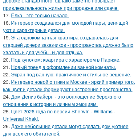
дороже стандартного, однако заметно повышает
привлекательность жилья при продаже или сдаче.
17.
Ёлка - это только начало.
18.
Интерьер создавался для молодой пары, ценящей
уют и характерные детали.
19.
Эта однокомнатная квартира создавалась для
старшей дочери заказчиков - пространства должно было
хватать и для учёбы, и для отдыха.
20.
Под куполом: квартира с характером в Париже.
21.
Новый тренд в оформлении ванной комнаты.
22.
Экран под ванную: практичное и стильное решение.
23.
Интерьер новой оптики в Москве - яркий пример того,
как цвет и детали формируют настроение пространства.
24.
Дом Дениз байерн - это воплощение бережного
отношения к истории и личным эмоциям.
25.
Цвет 2026 года по версии Sherwin - Williams -
Universal Khaki.
26.
Даже небольшие детали могут сделать дом уютнее
для всех его обитателей.