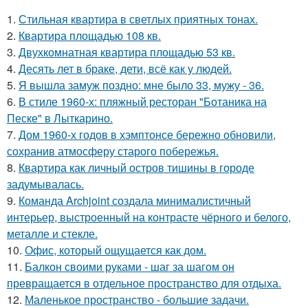
1.
Стильная квартира в светлых приятных тонах.
2.
Квартира площадью 108 кв.
3.
Двухкомнатная квартира площадью 53 кв.
4.
Десять лет в браке, дети, всё как у людей.
5.
Я вышла замуж поздно: мне было 33, мужу - 36.
6.
В стиле 1960-х: пляжный ресторан "Ботаника на
Песке" в Лыткарино.
7.
Дом 1960-х годов в хэмптонсе бережно обновили,
сохранив атмосферу старого побережья.
8.
Квартира как личный остров тишины в городе
задумывалась.
9.
Команда Archjoint создала минималистичный
интерьер, выстроенный на контрасте чёрного и белого,
металле и стекле.
10.
Офис, который ощущается как дом.
11.
Балкон своими руками - шаг за шагом он
превращается в отдельное пространство для отдыха.
12.
Маленькое пространство - большие задачи.