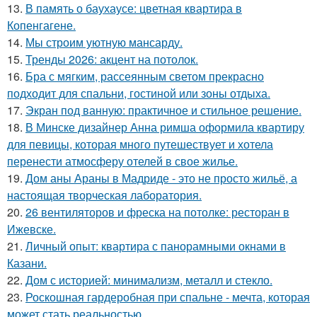
13.
В память о баухаусе: цветная квартира в
Копенгагене.
14.
Мы строим уютную мансарду.
15.
Тренды 2026: акцент на потолок.
16.
Бра с мягким, рассеянным светом прекрасно
подходит для спальни, гостиной или зоны отдыха.
17.
Экран под ванную: практичное и стильное решение.
18.
В Минске дизайнер Анна римша оформила квартиру
для певицы, которая много путешествует и хотела
перенести атмосферу отелей в свое жилье.
19.
Дом аны Араны в Мадриде - это не просто жильё, а
настоящая творческая лаборатория.
20.
26 вентиляторов и фреска на потолке: ресторан в
Ижевске.
21.
Личный опыт: квартира с панорамными окнами в
Казани.
22.
Дом с историей: минимализм, металл и стекло.
23.
Роскошная гардеробная при спальне - мечта, которая
может стать реальностью.