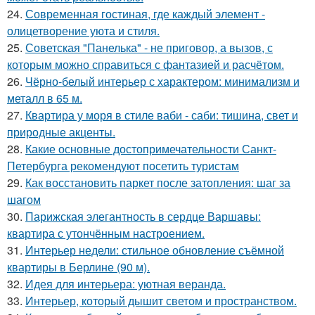
24.
Современная гостиная, где каждый элемент -
олицетворение уюта и стиля.
25.
Советская "Панелька" - не приговор, а вызов, с
которым можно справиться с фантазией и расчётом.
26.
Чёрно-белый интерьер с характером: минимализм и
металл в 65 м.
27.
Квартира у моря в стиле ваби - саби: тишина, свет и
природные акценты.
28.
Какие основные достопримечательности Санкт-
Петербурга рекомендуют посетить туристам
29.
Как восстановить паркет после затопления: шаг за
шагом
30.
Парижская элегантность в сердце Варшавы:
квартира с утончённым настроением.
31.
Интерьер недели: стильное обновление съёмной
квартиры в Берлине (90 м).
32.
Идея для интерьера: уютная веранда.
33.
Интерьер, который дышит светом и пространством.