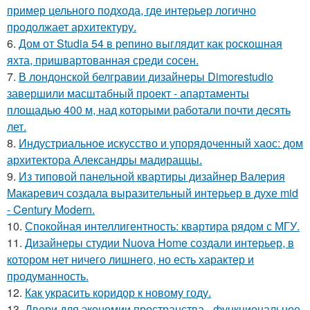
пример цельного подхода, где интерьер логично
продолжает архитектуру.
6.
Дом от Studia 54 в репино выглядит как роскошная
яхта, пришвартованная среди сосен.
7.
В лондонской белгравии дизайнеры Dimorestudio
завершили масштабный проект - апартаменты
площадью 400 м, над которыми работали почти десять
лет.
8.
Индустриальное искусство и упорядоченный хаос: дом
архитектора Александры мадираццы.
9.
Из типовой панельной квартиры дизайнер Валерия
Макаревич создала выразительный интерьер в духе mid
- Century Modern.
10.
Спокойная интеллигентность: квартира рядом с МГУ.
11.
Дизайнеры студии Nuova Home создали интерьер, в
котором нет ничего лишнего, но есть характер и
продуманность.
12.
Как украсить коридор к новому году.
13.
Двери для экономии пространства - функциональное