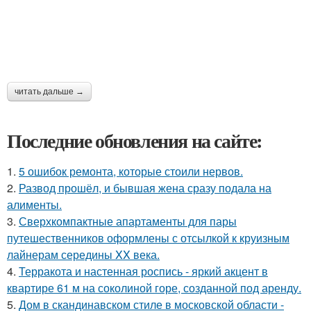
читать дальше →
Последние обновления на сайте:
1.
5 ошибок ремонта, которые стоили нервов.
2.
Развод прошёл, и бывшая жена сразу подала на
алименты.
3.
Сверхкомпактные апартаменты для пары
путешественников оформлены с отсылкой к круизным
лайнерам середины XX века.
4.
Терракота и настенная роспись - яркий акцент в
квартире 61 м на соколиной горе, созданной под аренду.
5.
Дом в скандинавском стиле в московской области -