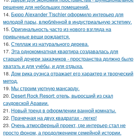
решение для небольших помещений.
14.
Бюро Alexander Tischler оформило интерьер для
молодой пары, влюблённой в индустриальную эстетику.
15.
Оригинальность часто из нового взгляда на
привычные вещи рождается.
16.
Стеллаж из натурального дерева.
17.
Эта однокомнатная квартира создавалась для
старшей дочери заказчиков - пространства должно было
хватать и для учёбы, и для отдыха.
18.
Дом рика оуэнса отражает его характер и творческий
метод.
19.
Мы строим уютную мансарду.
20.
Desert Rock Resort: отель, выросший из скал
саудовской Аравии.
21.
Новый тренд в оформлении ванной комнаты.
22.
Прачечная на двух квадратах - легко!
23.
Очень атмосферный проект, где интерьер стал не
просто фоном, а продолжением семейной истории.