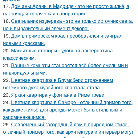
17.
Дом аны Араны в Мадриде - это не просто жильё, а
настоящая творческая лаборатория.
18.
Светильник из дерева - это не только источник света,
но и выразительный элемент декора.
19.
Дом в приморском крае преобразился и заиграл
новыми красками.
20.
Магнитные стопоры - удобная альтернатива
классическим.
21.
Ванные комнаты становятся всё более смелыми и
индивидуальными.
22.
Цветная квартира в Блумсбери отражением
богемного духа музейного квартала стала.
23.
Яркая квартира у фонтана в Риме треви.
24.
Цветная квартира в Самаре - отличный пример того,
как даже жильё для аренды может быть стильным и
запоминающимся.
25.
Современный загородный дом в природном стиле -
отличный пример того, как архитектура и интерьер могут