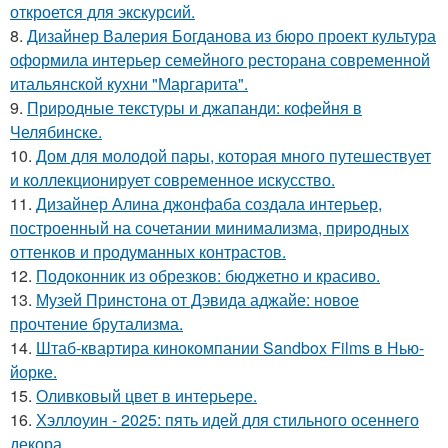
откроется для экскурсий.
8.
Дизайнер Валерия Богданова из бюро проект культура
оформила интерьер семейного ресторана современной
итальянской кухни "Маргарита".
9.
Природные текстуры и джапанди: кофейня в
Челябинске.
10.
Дом для молодой пары, которая много путешествует
и коллекционирует современное искусство.
11.
Дизайнер Алина джонфаба создала интерьер,
построенный на сочетании минимализма, природных
оттенков и продуманных контрастов.
12.
Подоконник из обрезков: бюджетно и красиво.
13.
Музей Принстона от Дэвида аджайе: новое
прочтение брутализма.
14.
Штаб-квартира кинокомпании Sandbox Films в Нью-
йорке.
15.
Оливковый цвет в интерьере.
16.
Хэллоуин - 2025: пять идей для стильного осеннего
декора.