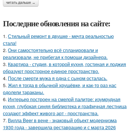
читать дальше →
Последние обновления на сайте:
1.
Стильный ремонт в двушке - мечта реальностью
стала!
2.
Они самостоятельно всё спланировали и
реализовали, не прибегая к помощи дизайнера.
3.
Квартира - студия, в которой кухня, гостиная и лоджия
образуют просторное единое пространство.
4.
После смерти мужа я одна с сыном осталась.
5.
Жил я тогда в обычной хрущёвке, и как-то раз нас
одолели тараканы.
6.
Интерьер построен на смелой палитре: изумрудная
кухня, глубокая синяя библиотека и графичная лестница
создают эффект живого арт - пространства.
7.
Вилла Beer в вене - знаковый объект модернизма
1930 года - завершила реставрацию и с марта 2026