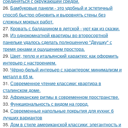
соединяться с окружающей средой.
26.
Бамбуковые панели - это удобный и эстетичный
способ быстро обновить и выровнять стены без
сложных мокрых работ.
27.
Кровать с балдахином в детской - уют как из сказки.
28.
Из однокомнатной квартиры во второсортной
панельке удалось сделать полноценную "Двушку" с
тремя окнами и ощущением простора.
29.
Цвет, тепло и итальянский характер: как оформить
интерьер с настроением.
30.
Чёрно-белый интерьер с характером: минимализм и
металл в 65 м.
31.
Современное чтение классики: квартира в
сталинском доме.
32.
Африканские ритмы в современном пространстве.
33.
Функциональность с видом на город.
34.
Современные напольные покрытия для кухни: 6
лучших вариантов
35.
Дом в стиле американской классики: элегантность и