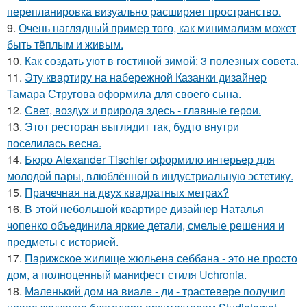
перепланировка визуально расширяет пространство.
9.
Очень наглядный пример того, как минимализм может
быть тёплым и живым.
10.
Как создать уют в гостиной зимой: 3 полезных совета.
11.
Эту квартиру на набережной Казанки дизайнер
Тамара Стругова оформила для своего сына.
12.
Свет, воздух и природа здесь - главные герои.
13.
Этот ресторан выглядит так, будто внутри
поселилась весна.
14.
Бюро Alexander Tischler оформило интерьер для
молодой пары, влюблённой в индустриальную эстетику.
15.
Прачечная на двух квадратных метрах?
16.
В этой небольшой квартире дизайнер Наталья
чопенко объединила яркие детали, смелые решения и
предметы с историей.
17.
Парижское жилище жюльена себбана - это не просто
дом, а полноценный манифест стиля Uchronia.
18.
Маленький дом на виале - ди - трастевере получил