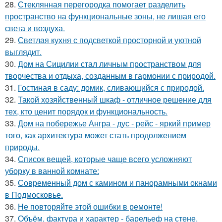
28.
Стеклянная перегородка помогает разделить
пространство на функциональные зоны, не лишая его
света и воздуха.
29.
Светлая кухня с подсветкой просторной и уютной
выглядит.
30.
Дом на Сицилии стал личным пространством для
творчества и отдыха, созданным в гармонии с природой.
31.
Гостиная в саду: домик, сливающийся с природой.
32.
Такой хозяйственный шкаф - отличное решение для
тех, кто ценит порядок и функциональность.
33.
Дом на побережье Ангра - дус - рейс - яркий пример
того, как архитектура может стать продолжением
природы.
34.
Список вещей, которые чаще всего усложняют
уборку в ванной комнате:
35.
Современный дом с камином и панорамными окнами
в Подмосковье.
36.
Не повторяйте этой ошибки в ремонте!
37.
Объём, фактура и характер - барельеф на стене.