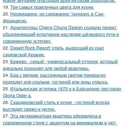
новое звучание благодаря архитекторам Studiotamat.
19.
Три самых практичных цвета для кухни.
20.
Неожиданно, но сдержанно: таунхаус в Сан-
франциско.
21.
Архитекторы Cheng Chung Design создали проект,
объединяющий культурное наследие шёлкового пути и
современную эстетику.
22.
Desert Rock Resort: отель, выросший из скал
саудовской Аравии.
23.
Бежево - серый - универсальный оттенок, который
идеально подходит для любой квартиры.
24.
Бра с мягким, рассеянным светом прекрасно
подходит для спальни, гостиной или зоны отдыха.
25.
Итальянская эстетика 1970-х в Барселоне: ресторан
Gloria Oster a.
26.
Скандинавский стиль в кухне - гостиной всегда
выглядит свежо и уютно.
27.
Эта двухкомнатная квартира оформлена в
современном стиле с акцентом на минимализм и уют.