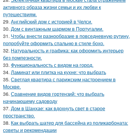
активного образа жизни семьи и их любви к
путешествиям.
29.
Английский дом с историей в Челси.
30.
Дом с винтажным шармом в Португалии.
31.
Чтобы внести разнообразие в повседневную рутину,
попробуйте оформить спальню в стиле бохо.
32.
Натуральность и графика: как оформить интерьер
без помпезности.
33.
Функциональность с видом на город.
34.
Ламинат или плитка на кухне: что выбрать
35.
Светлая квартира с парижским настроением в
Москве.
36.
Сравнение видов гортензий: что выбрать
начинающему садоводу
37.
Дом в Шанхае: как вдохнуть свет в старое
пространство.
38.
Как выбрать шатер для бассейна из поликарбоната:
советы и рекомендации