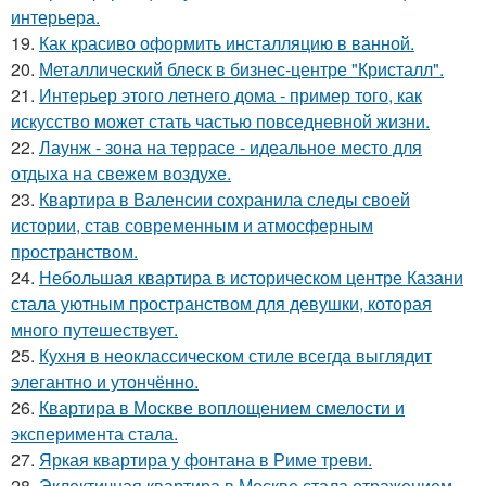
интерьера.
19.
Как красиво оформить инсталляцию в ванной.
20.
Металлический блеск в бизнес-центре "Кристалл".
21.
Интерьер этого летнего дома - пример того, как
искусство может стать частью повседневной жизни.
22.
Лаунж - зона на террасе - идеальное место для
отдыха на свежем воздухе.
23.
Квартира в Валенсии сохранила следы своей
истории, став современным и атмосферным
пространством.
24.
Небольшая квартира в историческом центре Казани
стала уютным пространством для девушки, которая
много путешествует.
25.
Кухня в неоклассическом стиле всегда выглядит
элегантно и утончённо.
26.
Квартира в Москве воплощением смелости и
эксперимента стала.
27.
Яркая квартира у фонтана в Риме треви.
28.
Эклектичная квартира в Москве стала отражением