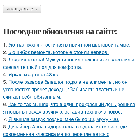
читать дальше →
Последние обновления на сайте:
1.
Уютная кухня - гостиная в приятной цветовой гамме.
2.
5 ошибок ремонта, которые стоили нервов.
3.
Лоджия готова! Муж установил стеклопакет, утеплил и
сделал теплый пол для комфорта.
4.
Яркая квартира 48 кв.
5.
После развода бывшая подала на алименты, но он
уклоняется: прячет доходы, "Забывает" платить и не
считает себя обязанным.
6.
Как-то так вышло, что в один прекрасный день решила
я помыть посуду вручную, оставив технику в покое.
7.
Я вышла замуж поздно: мне было 33, мужу - 36.
8.
Дизайнер Анна сидоренкова создала интерьер, где
современная классика мягко переплетается с