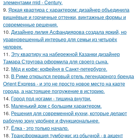
элементами mid - Century.
9.
Яркая квартира с характером: дизайнер объединила
вишнёвые и горчичные оттенки, винтажные формы и
современные решения.
10.
Дизайнер лилия Асфандиярова создала яркий, но
уравновешенный интерьер для семьи из четырёх
человек.
11.
Эту квартиру на набережной Казанки дизайнер
Тамара Стругова оформила для своего сына.
12.
Мёд и кофе: кофейня в Санкт-петербурге.
13.
В Риме открылся первый отель легендарного бренда
Orient Express - и это не просто новое место на карте
города, а настоящее погружение в историю.
14.
Город под ногами - тишина внутри.
15.
Маленький дом с большим характером.
16.
Решения для современной кухни, которые делают
рабочую зону удобнее и функциональнее.
17.
Ёлка - это только начало.
18.
Трансформация тумбочки: из обычной - в акцент