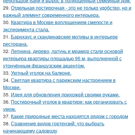
небольшой бани и вырос в полноценный семейный дом.
29.
Отдельная постирочная - это не только удобство, но и
важный элемент современного интерьера.
30.
Квартира в Москве воплощением смелости и
эксперимента стала.
31.
Барнхаус и скандинавские мотивы в интерьере
ресторана.
32.
Лепнина, дерево, латунь и мрамор стали основой
интерьера квартиры площадью 95 м, выполненной с
утончённым французским акцентом.
33.
Уютный уголок на балконе.
34.
Светлая квартира с парижским настроением в
Москве.
35.
Идея для обновления прихожей своими руками.
36.
Постирочный уголок в квартире: как организовать с
умом.
37.
Какие природные места находятся рядом с городом
38.
Сравнение видов гортензий: что выбрать
начинающему садоводу