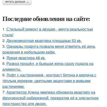
читать дальше →
Последние обновления на сайте:
1.
Стильный ремонт в двушке - мечта реальностью
стала!
2.
Двухкомнатная квартира площадью 53 кв.
3.
Однажды подруга позвала меня отметить её день
рождения в небольшом кафе.
4.
Яркая квартира 48 кв.
5.
Развод прошёл, и бывшая жена сразу подала на
алименты.
6.
Лофт с настроением - контраст бетона и кирпича с
тёплым деревом, цветными акцентами и живыми
растениями.
7.
Архитектор Алена чмелева обновила квартиру на
фрунзенской набережной, превратив её в элегантное
пространство для двоих.