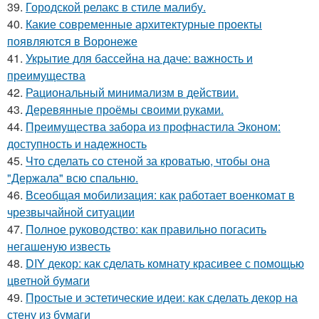
39.
Городской релакс в стиле малибу.
40.
Какие современные архитектурные проекты
появляются в Воронеже
41.
Укрытие для бассейна на даче: важность и
преимущества
42.
Рациональный минимализм в действии.
43.
Деревянные проёмы своими руками.
44.
Преимущества забора из профнастила Эконом:
доступность и надежность
45.
Что сделать со стеной за кроватью, чтобы она
"Держала" всю спальню.
46.
Всеобщая мобилизация: как работает военкомат в
чрезвычайной ситуации
47.
Полное руководство: как правильно погасить
негашеную известь
48.
DIY декор: как сделать комнату красивее с помощью
цветной бумаги
49.
Простые и эстетические идеи: как сделать декор на
стену из бумаги