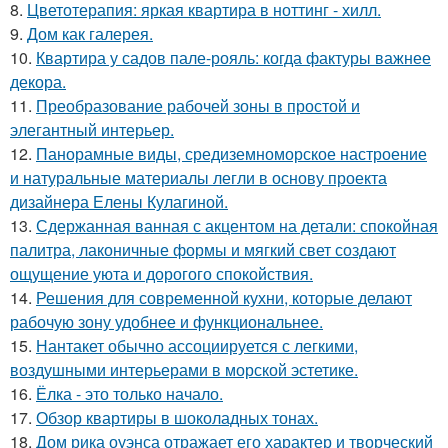
8.
Цветотерапия: яркая квартира в ноттинг - хилл.
9.
Дом как галерея.
10.
Квартира у садов пале-рояль: когда фактуры важнее
декора.
11.
Преобразование рабочей зоны в простой и
элегантный интерьер.
12.
Панорамные виды, средиземноморское настроение
и натуральные материалы легли в основу проекта
дизайнера Елены Кулагиной.
13.
Сдержанная ванная с акцентом на детали: спокойная
палитра, лаконичные формы и мягкий свет создают
ощущение уюта и дорогого спокойствия.
14.
Решения для современной кухни, которые делают
рабочую зону удобнее и функциональнее.
15.
Нантакет обычно ассоциируется с легкими,
воздушными интерьерами в морской эстетике.
16.
Ёлка - это только начало.
17.
Обзор квартиры в шоколадных тонах.
18.
Дом рика оуэнса отражает его характер и творческий