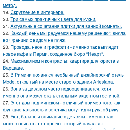
метод.
19.
Скругление в интерьере.
20.
Три самых практичных цвета для кухни.
21.
Актуальные сочетания плитки для ванной комнаты.
22.
Каждый день мы радуемся нашему решению": вилла
во Франции с видом на пляж.
23.
Провода, неон и граффити - именно так выглядит
новое кафе в Перми, созданное бюро "Неарт".
24.
Максимализм и контрасты: квартира для юриста в
Варшаве.
25.
В Римини появился необычный дизайнерский отель
Mode, открытый на месте старого здания Arlesiana.
26.
Зона за диваном часто недооценивается, хотя
именно она может стать стильным акцентом гостиной.
27.
Этот дом под минском - отличный пример того, как
функциональность и эстетика могут идти рука об руку.
28.
Уют, баланс и внимание к деталям - именно так
можно описать этот проект, который начался с