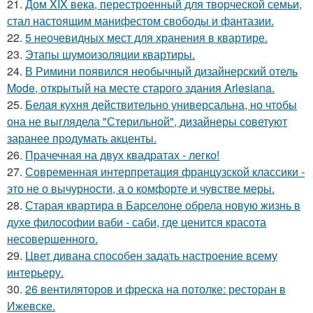
21.
Дом XIX века, перестроенный для творческой семьи,
стал настоящим манифестом свободы и фантазии.
22.
5 неочевидных мест для хранения в квартире.
23.
Этапы шумоизоляции квартиры.
24.
В Римини появился необычный дизайнерский отель
Mode, открытый на месте старого здания Arlesiana.
25.
Белая кухня действительно универсальна, но чтобы
она не выглядела "Стерильной", дизайнеры советуют
заранее продумать акценты.
26.
Прачечная на двух квадратах - легко!
27.
Современная интерпретация французской классики -
это не о вычурности, а о комфорте и чувстве меры.
28.
Старая квартира в Барселоне обрела новую жизнь в
духе философии ваби - саби, где ценится красота
несовершенного.
29.
Цвет дивана способен задать настроение всему
интерьеру.
30.
26 вентиляторов и фреска на потолке: ресторан в
Ижевске.