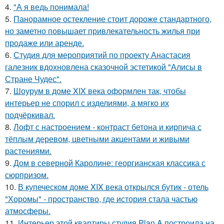
4.
"А я ведь понимала!
5.
Панорамное остекление стоит дороже стандартного,
но заметно повышает привлекательность жилья при
продаже или аренде.
6.
Студия для мероприятий по проекту Анастасия
галезник вдохновлена сказочной эстетикой "Алисы в
Стране Чудес".
7.
Шоурум в доме XIX века оформлен так, чтобы
интерьер не спорил с изделиями, а мягко их
подчёркивал.
8.
Лофт с настроением - контраст бетона и кирпича с
тёплым деревом, цветными акцентами и живыми
растениями.
9.
Дом в северной Каролине: георгианская классика с
сюрпризом.
10.
В купеческом доме XIX века открылся бутик - отель
"Хоромы" - пространство, где история стала частью
атмосферы.
11.
Интерьер этой квартиры студия Plan A построила на