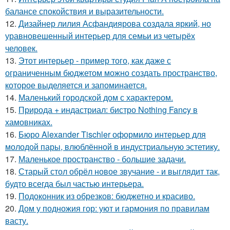
балансе спокойствия и выразительности.
12.
Дизайнер лилия Асфандиярова создала яркий, но
уравновешенный интерьер для семьи из четырёх
человек.
13.
Этот интерьер - пример того, как даже с
ограниченным бюджетом можно создать пространство,
которое выделяется и запоминается.
14.
Маленький городской дом с характером.
15.
Природа + индастриал: бистро Nothing Fancy в
хамовниках.
16.
Бюро Alexander Tischler оформило интерьер для
молодой пары, влюблённой в индустриальную эстетику.
17.
Маленькое пространство - большие задачи.
18.
Старый стол обрёл новое звучание - и выглядит так,
будто всегда был частью интерьера.
19.
Подоконник из обрезков: бюджетно и красиво.
20.
Дом у подножия гор: уют и гармония по правилам
васту.