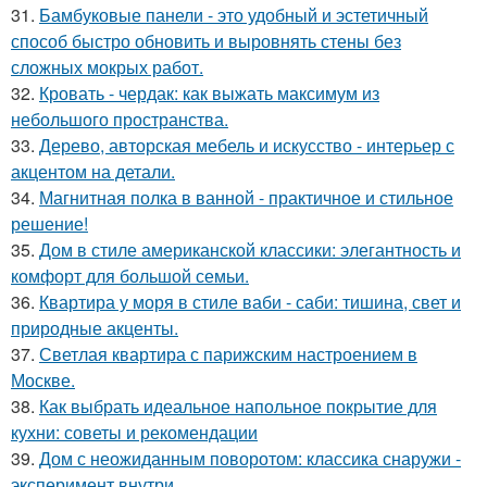
31.
Бамбуковые панели - это удобный и эстетичный
способ быстро обновить и выровнять стены без
сложных мокрых работ.
32.
Кровать - чердак: как выжать максимум из
небольшого пространства.
33.
Дерево, авторская мебель и искусство - интерьер с
акцентом на детали.
34.
Магнитная полка в ванной - практичное и стильное
решение!
35.
Дом в стиле американской классики: элегантность и
комфорт для большой семьи.
36.
Квартира у моря в стиле ваби - саби: тишина, свет и
природные акценты.
37.
Светлая квартира с парижским настроением в
Москве.
38.
Как выбрать идеальное напольное покрытие для
кухни: советы и рекомендации
39.
Дом с неожиданным поворотом: классика снаружи -
эксперимент внутри.