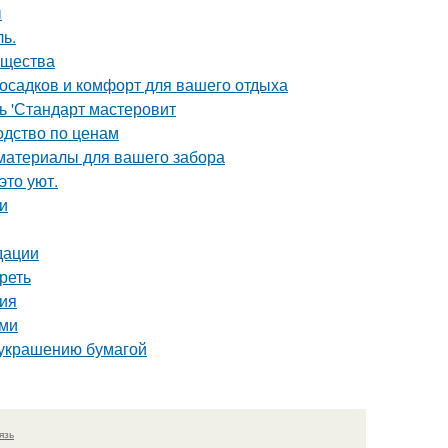
ы
ь.
ущества
 осадков и комфорт для вашего отдыха
ь 'Стандарт мастеровит
одство по ценам
 материалы для вашего забора
это уют.
и
дации
реть
ция
ами
о украшению бумагой
язь