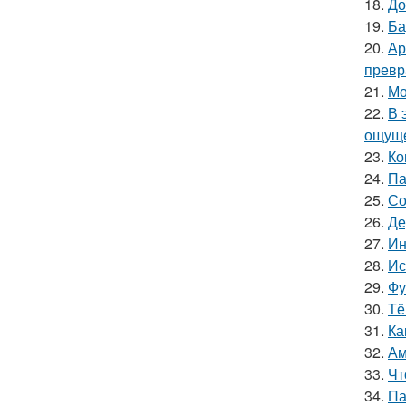
18.
До
19.
Ба
20.
Ар
превр
21.
Мо
22.
В 
ощуще
23.
Ко
24.
Па
25.
Со
26.
Де
27.
Ин
28.
Ис
29.
Фу
30.
Тё
31.
Ка
32.
Ам
33.
Чт
34.
Па