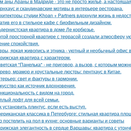
м аны Араны в Мадриде - это не просто жильё, а настояща
рнхаус и скандинавские мотивы в интерьере ресторана.
хитекторы студии Khoan + Partners вдохнули жизнь в недос
атив его в стильное кафе с биофильным дизайном.
дернистская квартира в доме Ле корбюзье.
этой просторной квартире с террасой создали атмосферу ую
ние спокойствия.
вры, яркая живопись и этника - уютный и необычный офис 
рижская квартира с характером.
ветская "Панелька" - не приговор, а вызов, с которым можн
рево, мрамор и хрустальные люстры: пентхаус в Китае.
терьер: свет и фактуры в гармонии.
кусство как источник вдохновения.
нкциональность с видом на город.
плый лофт для всей семьи.
к установить плинтус, если есть выступ.
ериканская классика в Петербурге: стильная квартира пло
о постелить на пол в кухне: основные варианты и советы
рижская элегантность в сердце Варшавы: квартира с утон