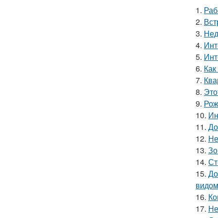
1.
Раб
2.
Вст
3.
Нед
4.
Инт
5.
Инт
6.
Как
7.
Ква
8.
Это
9.
Рож
10.
Ин
11.
До
12.
Не
13.
Зо
14.
Ст
15.
До
видом
16.
Ко
17.
Не