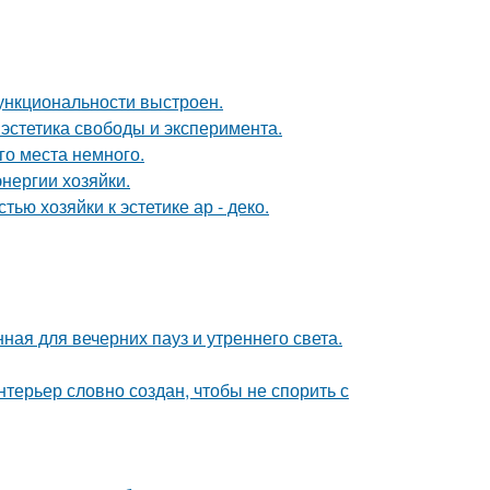
ункциональности выстроен.
 эстетика свободы и эксперимента.
го места немного.
нергии хозяйки.
ью хозяйки к эстетике ар - деко.
ная для вечерних пауз и утреннего света.
терьер словно создан, чтобы не спорить с