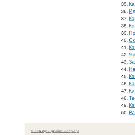
35.
Ка
36.
Ид
37.
Ка
38.
Ко
39.
Пр
40.
Ск
41.
Ка
42.
Яр
43.
За
44.
Не
45.
Ка
46.
Ка
47.
Ка
48.
Тв
49.
Ка
50.
Ра
© 2026 Идеи дизайна интерьера