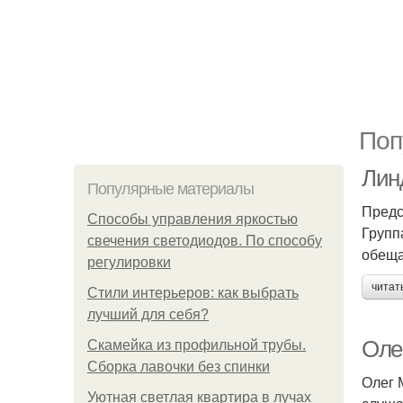
Поп
Лин
Популярные материалы
Предс
Способы управления яркостью
Групп
свечения светодиодов. По способу
обеща
регулировки
читат
Стили интерьеров: как выбрать
лучший для себя?
Оле
Скамейка из профильной трубы.
Сборка лавочки без спинки
Олег 
Уютная светлая квартира в лучах