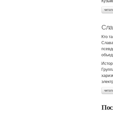
Кузьм
читат
Сла
Кто т
Слава
псевд
объед
Истор
Групп
хариз
элект
читат
Пос