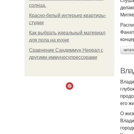
слуша
солнца.
делаю
Митяе
Красно-белый интерьер квартиры-
студии
Распи
Фанат
Как выбрать идеальный материал
конце
для пола на кухне
Сравнение Сандиммун Неорал с
читат
другими иммуносупрессорами
Вла
Влади
глубо
продо
его ж
О жиз
Влади
город