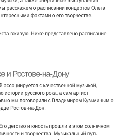
п-музыки, а также энергичные выступления
мы расскажем о расписании концертов Олега
нтересными фактами о его творчестве.
тиста вживую. Ниже представлено расписание
е и Ростове-на-Дону
й ассоциируется с качественной музыкой,
ю истории русского рока, а сам артист
ервью мы поговорили с Владимиром Кузьминым о
рдце Ростов-на-Дон.
Его детство и юность прошли в этом солнечном
личности и творчества. Музыкальный путь