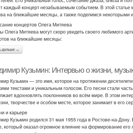
телей. Его уникальный голос, сочетание джаза, блюза и по
т каждый концерт незабываемым событием. В этой статье 
ва на ближайшие месяцы, а также поделимся некоторыми и
сание концертов Олега Митяева
ы Олега Митяева могут скоро увидеть своего любимого ар
ртов на ближайшие месяцы:
ь дальше →
димир Кузьмин: Интервью о жизни, музык
мир Кузьмин — это имя, которое на протяжении десятилети
кими текстами и уникальным голосом. Его песни стали часть
лжает вдохновлять поклонников во всём мире. В этом инт
изни, творчестве и особом месте, которое занимает в его се
ни и карьере
мир Кузьмин родился 31 мая 1955 года в Ростове-на-Дону. 
е, который оказал огромное влияние на формирование его 