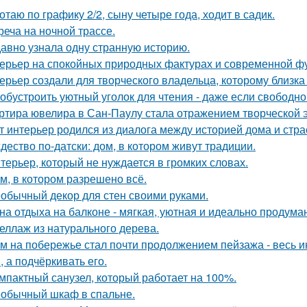
отаю по графику 2/2, сыну четыре года, ходит в садик.
реча на ночной трассе.
авно узнала одну странную историю.
ерьер на спокойных природных фактурах и современной ф
ерьер создали для творческого владельца, которому близка
 обустроить уютный уголок для чтения - даже если свободно
ртира ювелира в Сан-Паулу стала отражением творческой э
т интерьер родился из диалога между историей дома и страст
дество по-датски: дом, в котором живут традиции.
терьер, который не нуждается в громких словах.
м, в котором разрешено всё.
обычный декор для стен своими руками.
на отдыха на балконе - мягкая, уютная и идеально продуман
еллаж из натурального дерева.
м на побережье стал почти продолжением пейзажа - весь ин
, а подчёркивать его.
мпактный санузел, который работает на 100%.
обычный шкаф в спальне.