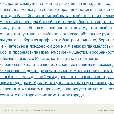
к исправить вздутие паркетной доски после попадания вод
еальная лежанка для собак, которая впишется в любой стил
ркас для бассейна из поликарбоната: особенности и преим
мпактный навес для бассейна из поликарбоната: защита от
еимущества заборов из профнастила: почему стоит выбрат
олько стоит установка заборов и ограждений: полное руков
лькулятор забора из профлиста: быстро и точно подберите
кий интерьер в лондонском доме XIX века: когда смелость - 
бор из профнастила Премиум: Преимущества и особенност
обычные факты о Москве, которые знают немногие
к правильно хранить известь: основные правила и рекомен
кие основные достопримечательности Москвы стоит посмот
к гасить известь для побелки деревьев: пошаговая инструк
орим шедевры из бумаги: как украсить комнату своими рук
к превратить комнату в произведение искусства: советы п
сскажите о исторических памятниках города
Контакты
Пользовательское соглашение
Обратная св