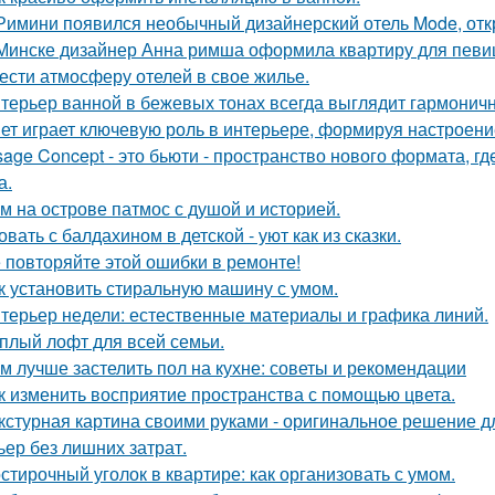
Римини появился необычный дизайнерский отель Mode, откр
Минске дизайнер Анна римша оформила квартиру для певиц
ести атмосферу отелей в свое жилье.
терьер ванной в бежевых тонах всегда выглядит гармонич
ет играет ключевую роль в интерьере, формируя настроени
sage Concept - это бьюти - пространство нового формата, г
а.
м на острове патмос с душой и историей.
овать с балдахином в детской - уют как из сказки.
 повторяйте этой ошибки в ремонте!
к установить стиральную машину с умом.
терьер недели: естественные материалы и графика линий.
плый лофт для всей семьи.
м лучше застелить пол на кухне: советы и рекомендации
к изменить восприятие пространства с помощью цвета.
кстурная картина своими руками - оригинальное решение для
ьер без лишних затрат.
стирочный уголок в квартире: как организовать с умом.