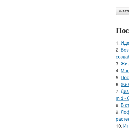
читат
Пос
1.
Иде
2.
Воз
созда
3.
Жиз
4.
Мне
5.
Пос
6.
Жил
7.
Диз
mid - 
8.
В с
9.
Лоф
расте
10.
Иг