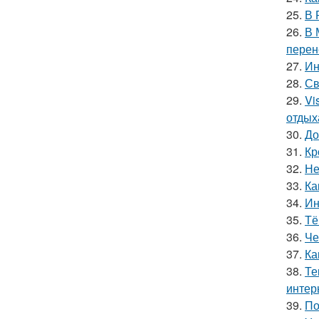
25.
В 
26.
В 
перен
27.
Ин
28.
Св
29.
Vi
отдых
30.
До
31.
Кр
32.
Не
33.
Ка
34.
Ин
35.
Тё
36.
Че
37.
Ка
38.
Те
интер
39.
По