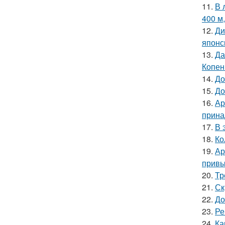
11.
В 
400 м
12.
Ди
японс
13.
Да
Копен
14.
До
15.
До
16.
Ар
прина
17.
В 
18.
Ко
19.
Ар
привы
20.
Тр
21.
Ск
22.
До
23.
Ре
24.
Ка