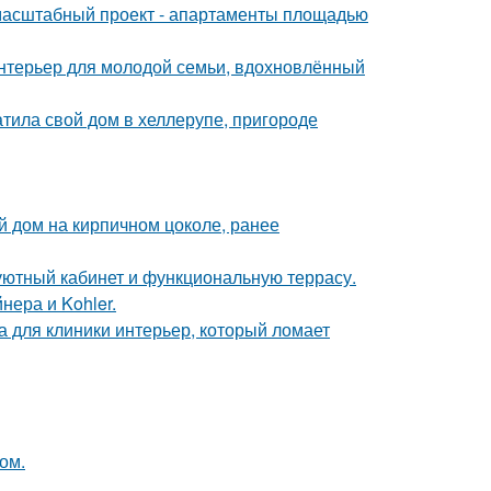
 масштабный проект - апартаменты площадью
нтерьер для молодой семьи, вдохновлённый
тила свой дом в хеллерупе, пригороде
 дом на кирпичном цоколе, ранее
 уютный кабинет и функциональную террасу.
нера и Kohler.
а для клиники интерьер, который ломает
ом.