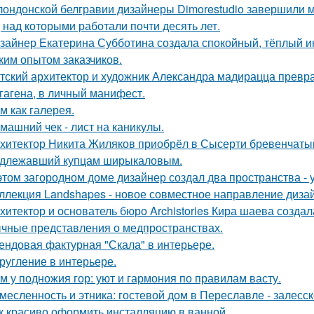
лондонской белгравии дизайнеры Dimorestudio завершили
, над которыми работали почти десять лет.
зайнер Екатерина Субботина создала спокойный, тёплый и
ким опытом заказчиков.
тский архитектор и художник Александра мадирацца превра
гагена, в личный манифест.
м как галерея.
машний чек - лист на каникулы.
хитектор Никита Жиляков приобрёл в Сысерти бревенчатый
длежавший купцам ширыкаловым.
этом загородном доме дизайнер создал два пространства -
ллекция Landshapes - новое совместное направление дизай
хитектор и основатель бюро Archistories Кира шаева создал
чные представления о медпространствах.
ендовая фактурная "Скала" в интерьере.
ругление в интерьере.
м у подножия гор: уют и гармония по правилам васту.
месленность и этника: гостевой дом в Переславле - залесск
к красиво оформить инсталляцию в ванной.