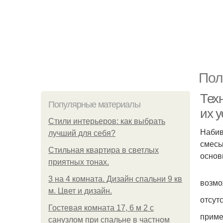
Пол
Тех
Популярные материалы
их у
Стили интерьеров: как выбрать
Набив
лучший для себя?
смесь
Стильная квартира в светлых
основ
приятных тонах.
3 на 4 комната. Дизайн спальни 9 кв
возмо
м. Цвет и дизайн.
отсут
Гостевая комната 17, 6 м 2 с
приме
санузлом при спальне в частном