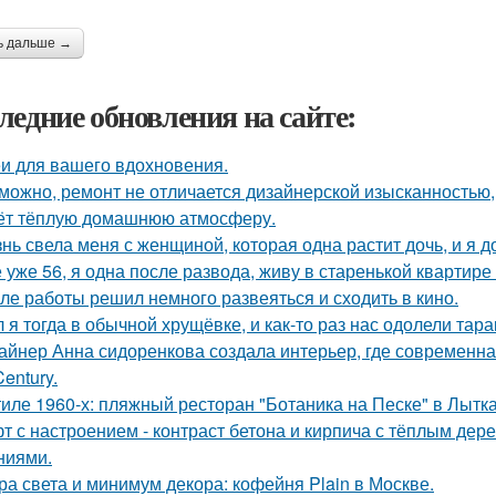
ь дальше →
ледние обновления на сайте:
и для вашего вдохновения.
можно, ремонт не отличается дизайнерской изысканностью, 
ёт тёплую домашнюю атмосферу.
нь свела меня с женщиной, которая одна растит дочь, и я 
 уже 56, я одна после развода, живу в старенькой квартире 
ле работы решил немного развеяться и сходить в кино.
 я тогда в обычной хрущёвке, и как-то раз нас одолели тара
айнер Анна сидоренкова создала интерьер, где современна
Century.
тиле 1960-х: пляжный ресторан "Ботаника на Песке" в Лытк
т с настроением - контраст бетона и кирпича с тёплым де
ниями.
ра света и минимум декора: кофейня Plain в Москве.