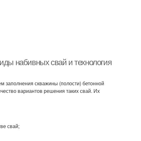
Виды набивных свай и технология
ем заполнения скважины (полости) бетонной
ество вариантов реше­ния таких свай. Их
ве свай;