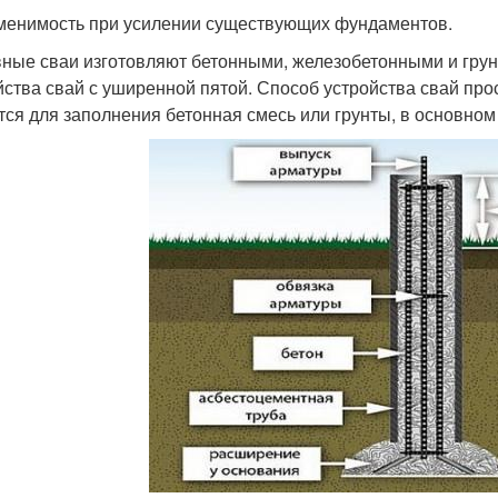
менимость при усилении существующих фундаментов.
ные сваи изготовляют бетонными, железобетонными и грун
йства свай с уширенной пятой. Способ устройства свай пр
тся для заполнения бетонная смесь или грунты, в ос­новном