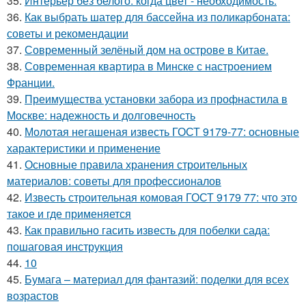
35.
Интерьер без белого: когда цвет - необходимость.
36.
Как выбрать шатер для бассейна из поликарбоната:
советы и рекомендации
37.
Современный зелёный дом на острове в Китае.
38.
Современная квартира в Минске с настроением
Франции.
39.
Преимущества установки забора из профнастила в
Москве: надежность и долговечность
40.
Молотая негашеная известь ГОСТ 9179-77: основные
характеристики и применение
41.
Основные правила хранения строительных
материалов: советы для профессионалов
42.
Известь строительная комовая ГОСТ 9179 77: что это
такое и где применяется
43.
Как правильно гасить известь для побелки сада:
пошаговая инструкция
44.
10
45.
Бумага – материал для фантазий: поделки для всех
возрастов