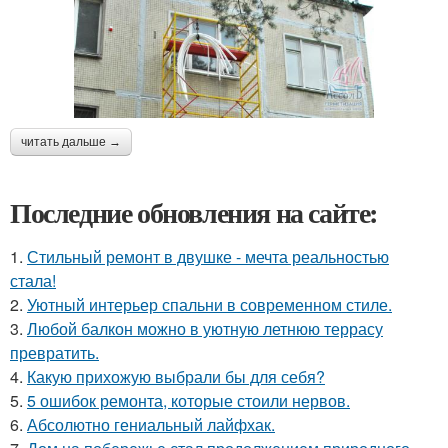
читать дальше →
Последние обновления на сайте:
1.
Стильный ремонт в двушке - мечта реальностью
стала!
2.
Уютный интерьер спальни в современном стиле.
3.
Любой балкон можно в уютную летнюю террасу
превратить.
4.
Какую прихожую выбрали бы для себя?
5.
5 ошибок ремонта, которые стоили нервов.
6.
Абсолютно гениальный лайфхак.