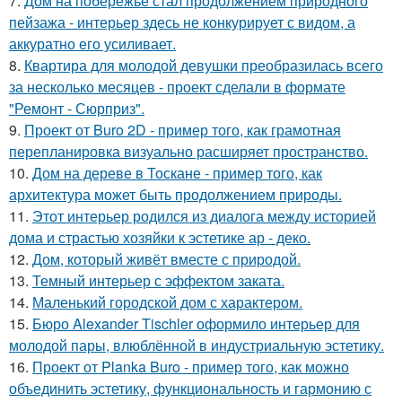
7.
Дом на побережье стал продолжением природного
пейзажа - интерьер здесь не конкурирует с видом, а
аккуратно его усиливает.
8.
Квартира для молодой девушки преобразилась всего
за несколько месяцев - проект сделали в формате
"Ремонт - Сюрприз".
9.
Проект от Buro 2D - пример того, как грамотная
перепланировка визуально расширяет пространство.
10.
Дом на дереве в Тоскане - пример того, как
архитектура может быть продолжением природы.
11.
Этот интерьер родился из диалога между историей
дома и страстью хозяйки к эстетике ар - деко.
12.
Дом, который живёт вместе с природой.
13.
Темный интерьер с эффектом заката.
14.
Маленький городской дом с характером.
15.
Бюро Alexander Tischler оформило интерьер для
молодой пары, влюблённой в индустриальную эстетику.
16.
Проект от Planka Buro - пример того, как можно
объединить эстетику, функциональность и гармонию с