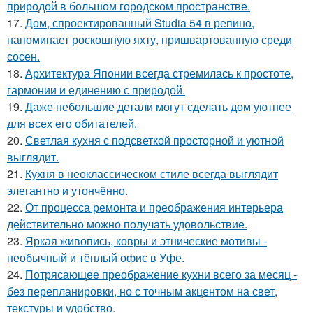
природой в большом городском пространстве.
17.
Дом, спроектированный Studia 54 в репино,
напоминает роскошную яхту, пришвартованную среди
сосен.
18.
Архитектура Японии всегда стремилась к простоте,
гармонии и единению с природой.
19.
Даже небольшие детали могут сделать дом уютнее
для всех его обитателей.
20.
Светлая кухня с подсветкой просторной и уютной
выглядит.
21.
Кухня в неоклассическом стиле всегда выглядит
элегантно и утончённо.
22.
От процесса ремонта и преображения интерьера
действительно можно получать удовольствие.
23.
Яркая живопись, ковры и этнические мотивы -
необычный и тёплый офис в Уфе.
24.
Потрясающее преображение кухни всего за месяц -
без перепланировки, но с точным акцентом на свет,
текстуры и удобство.