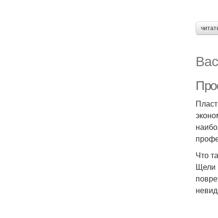
читат
Вас
Про
Пласт
эконо
наибо
профе
Что т
Щели 
повре
невид