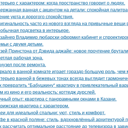
терьер с характером: когда пространство говорит о людях.
ержанная ванная с акцентом на детали: спокойная палитра
ние уюта и дорогого спокойствия.
игинальность часто из нового взгляда на привычные вещи 
обычная подсветка в интерьере.
зайнер Владимир любарски оформил кабинет и спроектиро
емьи с двумя детьми.
зей Принстона от Дэвида аджайе: новое прочтение брутали
етлая рабочая зона.
нузел после ремонта.
ркало в ванной комнате играет гораздо большую роль, чем 
терьер ванной в бежевых тонах всегда выглядит гармонич
к превратить "Бабушкину" квартиру в привлекательный вар
м из кино и его реальность: коттедж дурслей.
чный опыт: квартира с панорамными окнами в Казани.
рижская квартира с характером.
еи для идеальной спальни: уют, стиль и комфорт.
фе в красной поляне: стиль, вдохновлённый архитектурой 
к рассчитать оптимальное расстояние до телевизора в зави