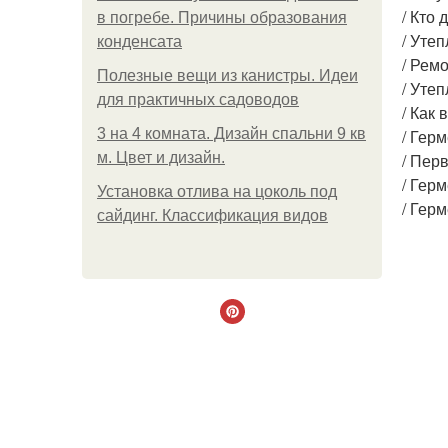
/ Кто
в погребе. Причины образования
/ Уте
конденсата
/ Рем
Полезные вещи из канистры. Идеи
/ Уте
для практичных садоводов
/ Как 
3 на 4 комната. Дизайн спальни 9 кв
/ Гер
м. Цвет и дизайн.
/ Пер
/ Гер
Установка отлива на цоколь под
/ Гер
сайдинг. Классификация видов