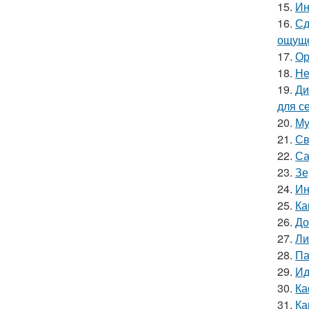
15.
Ин
16.
Сд
ощуще
17.
Ор
18.
Не
19.
Ди
для с
20.
Му
21.
Св
22.
Са
23.
Зе
24.
Ин
25.
Ка
26.
До
27.
Ли
28.
Па
29.
Ид
30.
Ка
31.
Ка