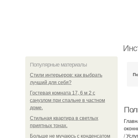
Инс
Популярные материалы
По
Стили интерьеров: как выбрать
лучший для себя?
Гостевая комната 17, 6 м 2 с
санузлом при спальне в частном
доме.
Пол
Стильная квартира в светлых
Главн
приятных тонах.
оконн
/ Усл
Больше не мучаюсь с конденсатом