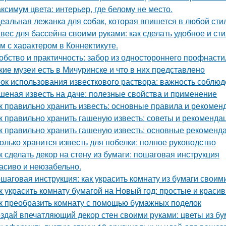
ксимум цвета: интерьер, где белому не место.
еальная лежанка для собак, которая впишется в любой стил
вес для бассейна своими руками: как сделать удобное и ст
м с характером в Коннектикуте.
обство и практичность: забор из одностороннего профнасти
кие музеи есть в Мичуринске и что в них представлено
ок использования известкового раствора: важность соблю
шеная известь на даче: полезные свойства и применение
к правильно хранить известь: основные правила и рекомен
к правильно хранить гашеную известь: советы и рекоменда
к правильно хранить гашеную известь: основные рекоменд
олько хранится известь для побелки: полное руководство
к сделать декор на стену из бумаги: пошаговая инструкция
асиво и неюзабельно.
шаговая инструкция: как украсить комнату из бумаги своим
к украсить комнату бумагой на Новый год: простые и краси
к преобразить комнату с помощью бумажных поделок
здай впечатляющий декор стен своими руками: цветы из бу