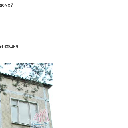
 доме?
етизация