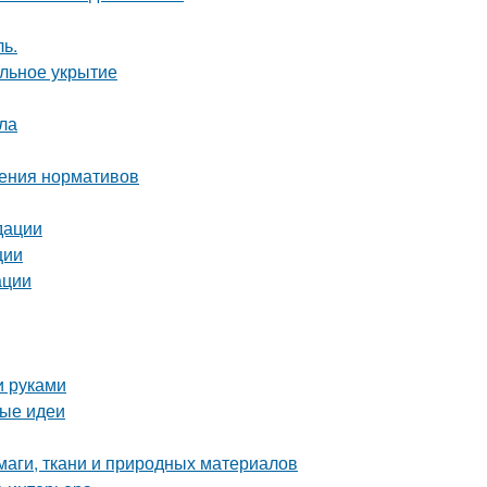
ь.
ильное укрытие
ла
дения нормативов
дации
ции
ации
и руками
вые идеи
маги, ткани и природных материалов