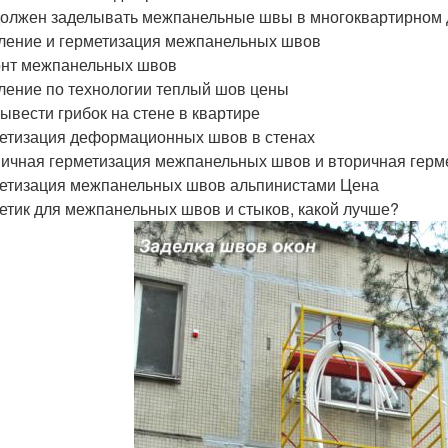
 должен заделывать межпанельные швы в многоквартирном
пление и герметизация межпанельных швов
онт межпанельных швов
пление по технологии теплый шов цены
вывести грибок на стене в квартире
метизация деформационных швов в стенах
вичная герметизация межпанельных швов и вторичная герм
метизация межпанельных швов альпинистами Цена
метик для межпанельных швов и стыков, какой лучше?