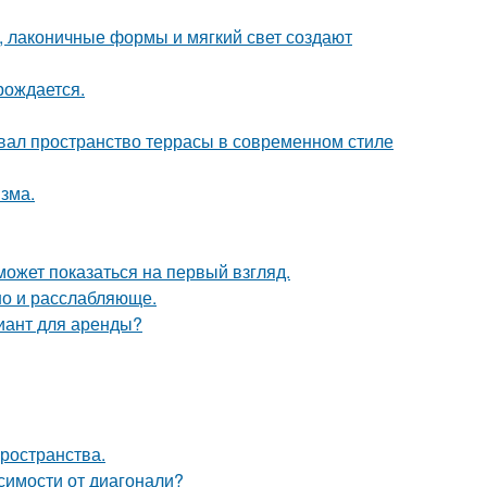
, лаконичные формы и мягкий свет создают
рождается.
вал пространство террасы в современном стиле
зма.
может показаться на первый взгляд.
но и расслабляюще.
иант для аренды?
пространства.
симости от диагонали?