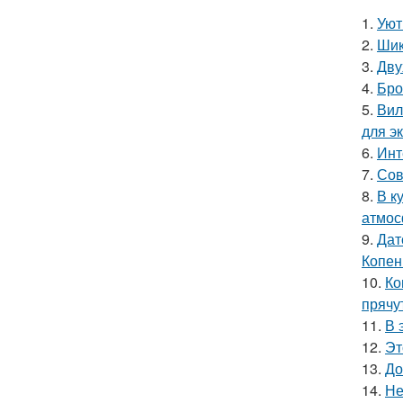
1.
Уют
2.
Шик
3.
Дву
4.
Бро
5.
Вил
для э
6.
Инт
7.
Сов
8.
В к
атмос
9.
Дат
Копен
10.
Ко
прячу
11.
В 
12.
Эт
13.
До
14.
Не