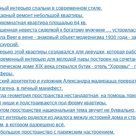
ный интерьер спальни в современном стиле.
арный ремонт небольшой квартиры.
хкомнатная квартира площадью 64 кв.
шенная невеста сиделкой к богатому мужчине … устроилас
ла Beer в вене - знаковый объект модернизма 1930 года - 
кскурсий.
ерьер этой квартиры создавался для девушки, которая рабо
ременный интерьер для молодой пары построен на сочетании
упеческом доме XIX века открылся бутик - отель "Хоромы" - 
феры.
ский архитектор и художник Александра мадирацца преврат
гагена, в личный манифест.
гда геометрия пространства нестандартная, на помощь при
т ниши и подстраиваются под форму квартиры.
этом пространстве национальная тема звучит не буквально,
от интерьер родился из диалога между историей дома и страс
м, в котором разрешено всё.
большое пространство с парижским настроением.