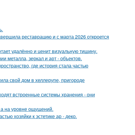
ь.
завершила реставрацию и с марта 2026 откроется
тает удалённо и ценит визуальную тишину.
 металла, зеркал и арт - объектов.
пространство, где история стала частью
ила свой дом в хеллерупе, пригороде
ходят встроенные системы хранения - они
 а на уровне ощущений.
тью хозяйки к эстетике ар - деко.