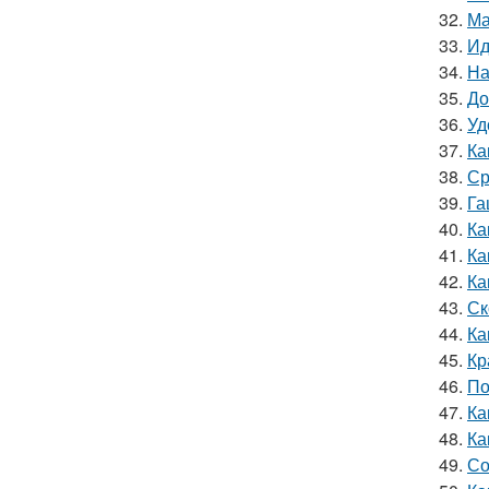
32.
Ма
33.
Ид
34.
На
35.
До
36.
Уд
37.
Ка
38.
Ср
39.
Га
40.
Ка
41.
Ка
42.
Ка
43.
Ск
44.
Ка
45.
Кр
46.
По
47.
Ка
48.
Ка
49.
Со