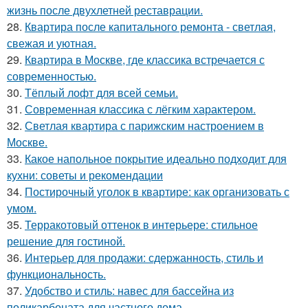
жизнь после двухлетней реставрации.
28.
Квартира после капитального ремонта - светлая,
свежая и уютная.
29.
Квартира в Москве, где классика встречается с
современностью.
30.
Тёплый лофт для всей семьи.
31.
Современная классика с лёгким характером.
32.
Светлая квартира с парижским настроением в
Москве.
33.
Какое напольное покрытие идеально подходит для
кухни: советы и рекомендации
34.
Постирочный уголок в квартире: как организовать с
умом.
35.
Терракотовый оттенок в интерьере: стильное
решение для гостиной.
36.
Интерьер для продажи: сдержанность, стиль и
функциональность.
37.
Удобство и стиль: навес для бассейна из
поликарбоната для частного дома