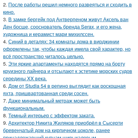
2.
После работы решил немного развеяться и сходить в
кино.
3.
В замке бергейк под Антверпеном живут Аксель ван
Ден босше, сооснователь бренда Serax, и его жена,
художница и керамист мари михилссен.
4.
Синий в деталях: 34 комнаты дома в вирджинии
оформлены так, чтобы каждая имела свой характер, но
всё пространство читалось цельно.
5.
Эти яркие апартаменты находятся прямо на борту
круизного лайнера и отсылают к эстетике морских судов
середины XX века.
6.
Дом от Studia 54 в репино выглядит как роскошная
яхта, пришвартованная среди сосен.
7.
Даже минимальный метраж может быть
функциональным.
8.
Темный интерьер с эффектом заката.
9.
Архитектор Никита Жиляков приобрёл в Сысерти
бревенчатый дом на кирпичном цоколе, ранее
принадлежавший купцам ширыкаловым.