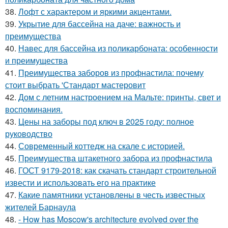
38.
Лофт с характером и яркими акцентами.
39.
Укрытие для бассейна на даче: важность и
преимущества
40.
Навес для бассейна из поликарбоната: особенности
и преимущества
41.
Преимущества заборов из профнастила: почему
стоит выбрать 'Стандарт мастеровит
42.
Дом с летним настроением на Мальте: принты, свет и
воспоминания.
43.
Цены на заборы под ключ в 2025 году: полное
руководство
44.
Современный коттедж на скале с историей.
45.
Преимущества штакетного забора из профнастила
46.
ГОСТ 9179-2018: как скачать стандарт строительной
извести и использовать его на практике
47.
Какие памятники установлены в честь известных
жителей Барнаула
48.
- How has Moscow's architecture evolved over the