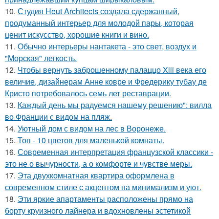
10.
Студия Heut Architects создала сдержанный,
продуманный интерьер для молодой пары, которая
ценит искусство, хорошие книги и вино.
11.
Обычно интерьеры нантакета - это свет, воздух и
"Морская" легкость.
12.
Чтобы вернуть заброшенному палаццо Xiii века его
величие, дизайнерам Анне ковре и Фредерику тубау де
Кристо потребовалось семь лет реставрации.
13.
Каждый день мы радуемся нашему решению": вилла
во Франции с видом на пляж.
14.
Уютный дом с видом на лес в Воронеже.
15.
Топ - 10 цветов для маленькой комнаты.
16.
Современная интерпретация французской классики -
это не о вычурности, а о комфорте и чувстве меры.
17.
Эта двухкомнатная квартира оформлена в
современном стиле с акцентом на минимализм и уют.
18.
Эти яркие апартаменты расположены прямо на
борту круизного лайнера и вдохновлены эстетикой