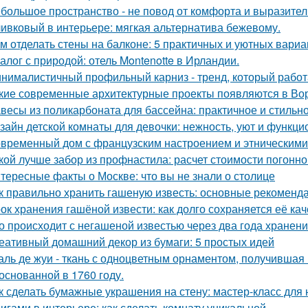
большое пространство - не повод от комфорта и выразител
ивковый в интерьере: мягкая альтернатива бежевому.
м отделать стены на балконе: 5 практичных и уютных вариа
алог с природой: отель Montenotte в Ирландии.
нималистичный профильный карниз - тренд, который работа
кие современные архитектурные проекты появляются в Во
весы из поликарбоната для бассейна: практичное и стильн
зайн детской комнаты для девочки: нежность, уют и функци
временный дом с французским настроением и этническими
кой лучше забор из профнастила: расчет стоимости погонно
тересные факты о Москве: что вы не знали о столице
к правильно хранить гашеную известь: основные рекоменд
ок хранения гашёной извести: как долго сохраняется её ка
о происходит с негашеной известью через два года хранен
еативный домашний декор из бумаги: 5 простых идей
аль де жуи - ткань с одноцветным орнаментом, получившая 
 основанной в 1760 году.
к сделать бумажные украшения на стену: мастер-класс дл
игами в интерьере: как сделать комнату уникальной