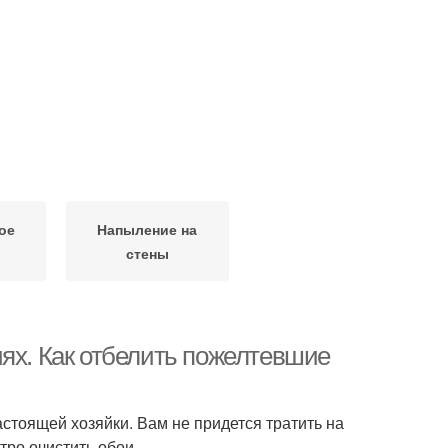
ое
Напыление на
стены
иях. Как отбелить пожелтевшие
астоящей хозяйки. Вам не придется тратить на
тро очистить обои.