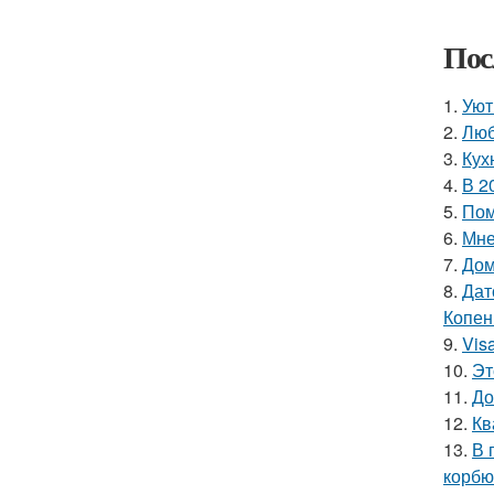
Пос
1.
Уют
2.
Люб
3.
Кух
4.
В 2
5.
Пом
6.
Мне
7.
Дом
8.
Дат
Копен
9.
Vis
10.
Эт
11.
До
12.
Кв
13.
В 
корбю