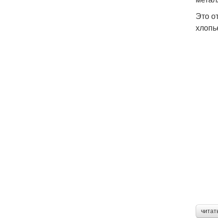
Это о
хлопь
читат