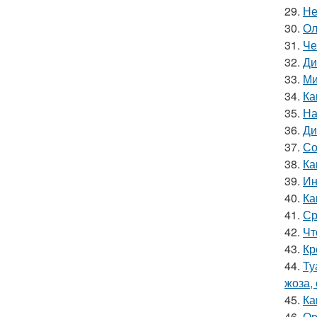
29.
Не
30.
Ол
31.
Че
32.
Ди
33.
Ми
34.
Ка
35.
На
36.
Ди
37.
Со
38.
Ка
39.
Ин
40.
Ка
41.
Ср
42.
Чт
43.
Кр
44.
Ту
жоза,
45.
Ка
46.
Ор