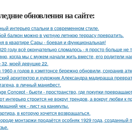
ледние обновления на сайте:
ный интерьер спальни в современном стиле.
ой балкон можно в уютную летнюю террасу превратить.
ня в квартире Сары - боевая и функциональная!
020 году всё окончательно сломалось - я просто больше не 
ню, когда мы с мужем начали жить вместе, его родители на
 32, моей девушке 22.
 1960-х годов в хэмптонсе бережно обновили, сохранив ат
ский архитектор и художник Александра мадирацца преврат
гагена, в личный манифест.
age Concept - бьюти - пространство, где покупки превращают
от интерьер строится не вокруг трендов, а вокруг любви к 
машний чек - лист на каникулы.
артира, в которую хочется возвращаться.
городе монтаржи продаётся особняк 1929 года, созданный
зье.