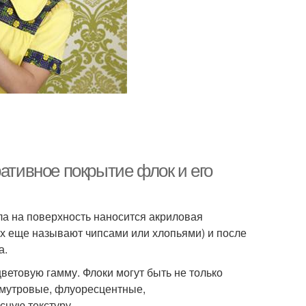
ративное покрытие флок и его
ала на поверхность наносится акриловая
их еще называют чипсами или хлопьями) и после
а.
етовую гамму. Флоки могут быть не только
амутровые, флуоресцентные,
сную текстуру.