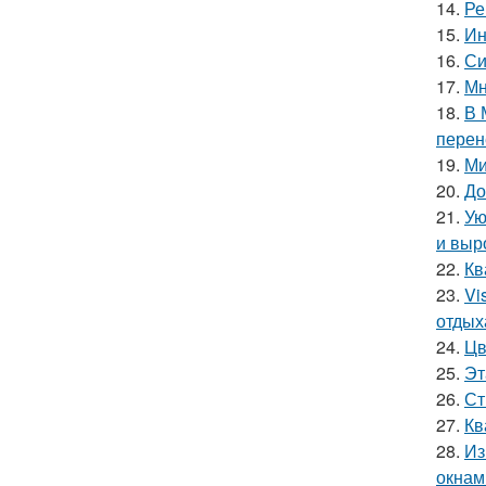
14.
Ре
15.
Ин
16.
Си
17.
Мн
18.
В 
перен
19.
Ми
20.
До
21.
Ую
и выр
22.
Кв
23.
Vi
отдых
24.
Цв
25.
Эт
26.
Ст
27.
Кв
28.
Из
окнам