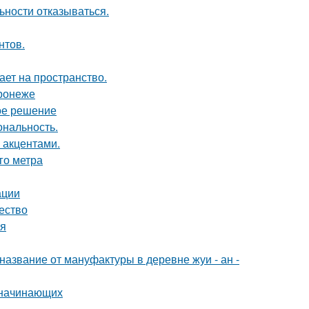
ьности отказываться.
нтов.
ет на пространство.
ронеже
ое решение
ональность.
 акцентами.
го метра
ации
чество
ия
название от мануфактуры в деревне жуи - ан -
я начинающих