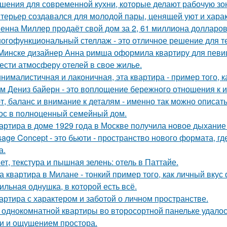
шения для современной кухни, которые делают рабочую зо
терьер создавался для молодой пары, ценящей уют и хара
енна Миллер продаёт свой дом за 2, 61 миллиона долларов
огофункциональный стеллаж - это отличное решение для тех,
Минске дизайнер Анна римша оформила квартиру для певиц
ести атмосферу отелей в свое жилье.
нималистичная и лаконичная, эта квартира - пример того,
м Дениз байерн - это воплощение бережного отношения к 
т, баланс и внимание к деталям - именно так можно описат
ос в полноценный семейный дом.
артира в доме 1929 года в Москве получила новое дыхание
sage Concept - это бьюти - пространство нового формата, г
а.
ет, текстура и пышная зелень: отель в Паттайе.
а квартира в Милане - тонкий пример того, как личный вку
ильная однушка, в которой есть всё.
артира с характером и заботой о личном пространстве.
 однокомнатной квартиры во второсортной панельке удалос
и и ощущением простора.