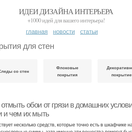
ИДЕИ ДИЗАЙНА ИНТЕРЬЕРА
+1000 идей для вашего интерьера!
главная
новости
статьи
рытия для стен
Флоковые
Декоративн
Следы со стен
покрытия
покрытие
 отмыть обои от грязи в домашних услов
и и чем их мыть
твует несколько средств, которые точно есть в шкафчике н
аснословные суммы, зато именно эти вещества помогут быс