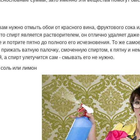
вам нужно отмыть обои от красного вина, фруктового сока и
 что спирт является растворителем, он отлично удаляет даж
е и потрите пятно до полного его исчезновения. То же самое 
 прижать ватную палочку, смоченную спиртом, к пятну и нем
, а спирт улетучится сам - смывать его не нужно.
, соль или лимон