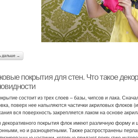
ь дальше →
овые покрытия для стен. Что такое деко
новидности
окрытие состоит из трех слоев – базы, чипсов и лака. Снач
овка, поверх нее напыляются частички акриловых флоков (
ания вся поверхность закрепляется лаком на основе акрил
 декоративного покрытия флок имеют различную форму и цв
онными, но и разноцветными. Также распространены перл
лизированные частички, которые придают покрытию интере