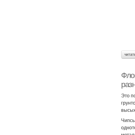
читат
Флок
раз
Это п
грунт
высых
Чипсы
однот
метал