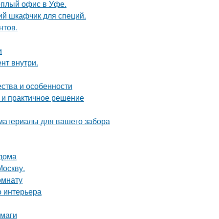
ёплый офис в Уфе.
ий шкафчик для специй.
нтов.
и
нт внутри.
ества и особенности
 и практичное решение
 материалы для вашего забора
 дома
Москву.
омнату
о интерьера
умаги