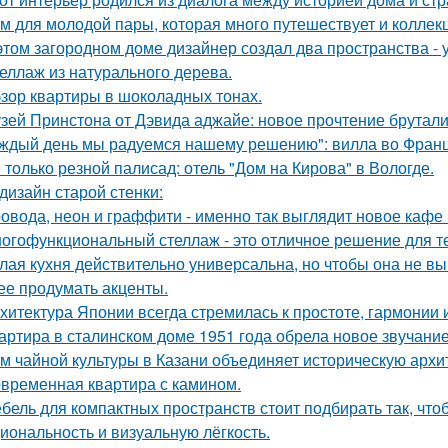
м для молодой пары, которая много путешествует и коллек
этом загородном доме дизайнер создал два пространства -
еллаж из натурального дерева.
зор квартиры в шоколадных тонах.
зей Принстона от Дэвида аджайе: новое прочтение брутали
ждый день мы радуемся нашему решению": вилла во Франц
 только резной палисад: отель "Дом на Кирова" в Вологде.
дизайн старой стенки:
овода, неон и граффити - именно так выглядит новое кафе 
огофункциональный стеллаж - это отличное решение для тех,
лая кухня действительно универсальна, но чтобы она не в
ее продумать акценты.
хитектура Японии всегда стремилась к простоте, гармонии 
артира в сталинском доме 1951 года обрела новое звучани
м чайной культуры в Казани объединяет историческую архи
временная квартира с камином.
бель для компактных пространств стоит подбирать так, чт
иональность и визуальную лёгкость.