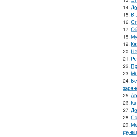
14.
До
15.
В 
16.
Ст
17.
Об
18.
Му
19.
Ка
20.
Не
21.
Ре
22.
Пр
23.
Мн
24.
Бе
заран
25.
Ар
26.
Кв
27.
До
28.
Со
29.
Ме
функц