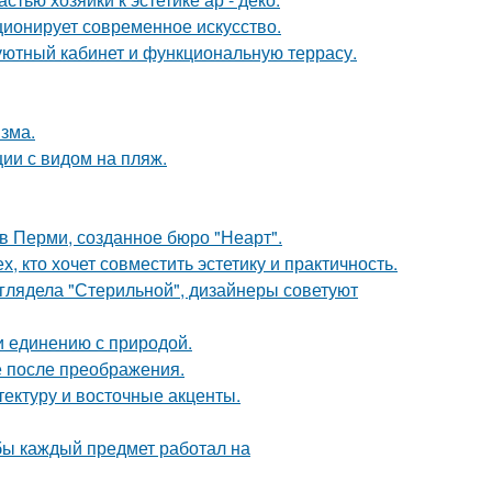
ционирует современное искусство.
 уютный кабинет и функциональную террасу.
зма.
ии с видом на пляж.
в Перми, созданное бюро "Неарт".
 кто хочет совместить эстетику и практичность.
ыглядела "Стерильной", дизайнеры советуют
и единению с природой.
е после преображения.
тектуру и восточные акценты.
обы каждый предмет работал на