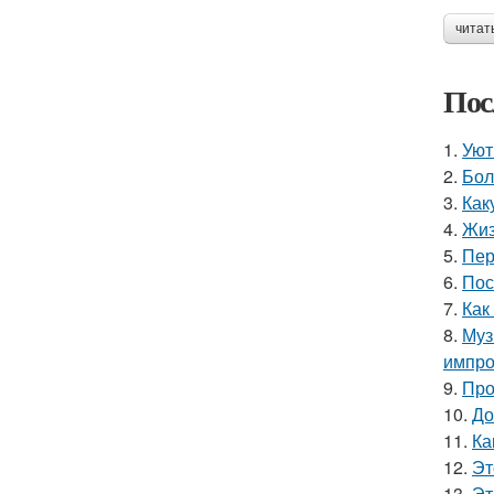
читат
Пос
1.
Уют
2.
Бол
3.
Как
4.
Жиз
5.
Пер
6.
Пос
7.
Как
8.
Муз
импро
9.
Про
10.
До
11.
Ка
12.
Эт
13.
Эт