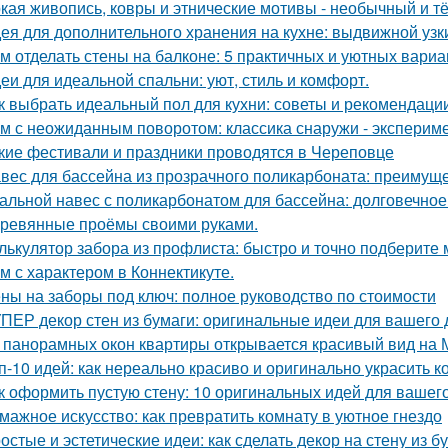
кая живопись, ковры и этнические мотивы - необычный и т
ея для дополнительного хранения на кухне: выдвижной узк
м отделать стены на балконе: 5 практичных и уютных вариа
еи для идеальной спальни: уют, стиль и комфорт.
к выбрать идеальный пол для кухни: советы и рекомендаци
м с неожиданным поворотом: классика снаружи - экспериме
кие фестивали и праздники проводятся в Череповце
вес для бассейна из прозрачного поликарбоната: преимущ
альной навес с поликарбонатом для бассейна: долговечное
ревянные проёмы своими руками.
лькулятор забора из профлиста: быстро и точно подберите
м с характером в Коннектикуте.
ны на заборы под ключ: полное руководство по стоимости
ПЕР декор стен из бумаги: оригинальные идеи для вашего
 панорамных окон квартиры открывается красивый вид на 
п-10 идей: как нереально красиво и оригинально украсить к
к оформить пустую стену: 10 оригинальных идей для вашег
мажное искусство: как превратить комнату в уютное гнездо
остые и эстетические идеи: как сделать декор на стену из б