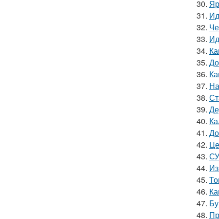
30.
Яр
31.
Ид
32.
Че
33.
Ид
34.
Ка
35.
До
36.
Ка
37.
На
38.
Ст
39.
Де
40.
Ка
41.
До
42.
Це
43.
СУ
44.
Из
45.
То
46.
Ка
47.
Бу
48.
Пр