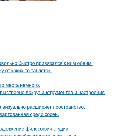
довольно быстро привязался к ним обеим.
 от каких-то таблеток.
.
го места немного.
 выстроено вокруг инструментов и настроения
ка визуально расширяет пространство.
швартованная среди сосен.
продолжение философии студии.
тью хозяйки к эстетике ар - деко.