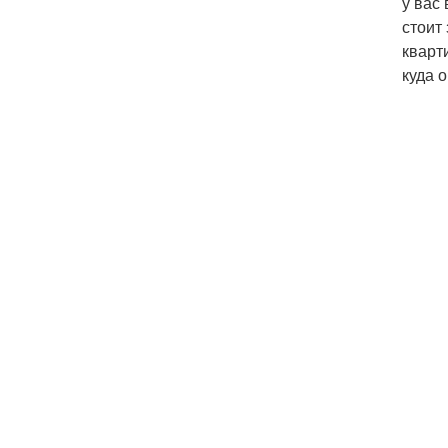
у вас 
стоит
кварт
куда о