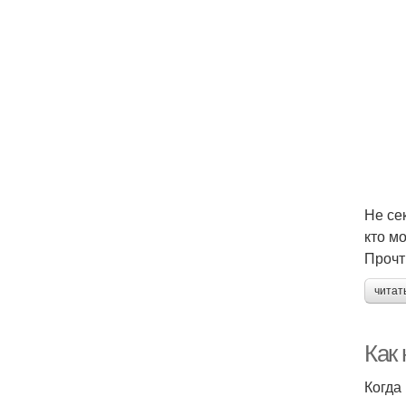
Не се
кто м
Прочт
читат
Как
Когда