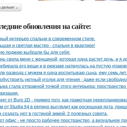
ь дальше →
ледние обновления на сайте:
ный интерьер спальни в современном стиле.
ьшая и светлая мастер - спальня в квартире!
ую лоджию выбрали бы для себя:
нь свела меня с женщиной, которая одна растит дочь, и я 
ебирала его вещи и в рюкзаке наткнулась на пустую упаковку
ле развода с мужем я одна воспитываю сына, ему семь лет
 обустроить уютный уголок для чтения - даже если свободно
ыка стала отправной точкой этого интерьера: пространство
визации.
ект от Buro 2D - пример того, как грамотная перепланиров
м от Studia 54 в репино выглядит как роскошная яхта, при
к создать уют в гостиной зимой: 3 полезных совета.
от офис - не просто рабочее пространство, а визуальное 
от интерьер родился из диалога между историей дома и страс