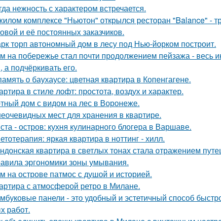
гда нежность с характером встречается.
жилом комплексе "Ньютон" открылся ресторан "Balance" - 
овой и её постоянных заказчиков.
рк торп автономный дом в лесу под Нью-йорком построит.
м на побережье стал почти продолжением пейзажа - весь ин
, а подчёркивать его.
память о баухаусе: цветная квартира в Копенгагене.
артира в стиле лофт: простота, воздух и характер.
тный дом с видом на лес в Воронеже.
неочевидных мест для хранения в квартире.
ста - остров: кухня кулинарного блогера в Варшаве.
етотерапия: яркая квартира в ноттинг - хилл.
ндонская квартира в светлых тонах стала отражением путе
авила эргономики зоны умывания.
м на острове патмос с душой и историей.
артира с атмосферой ретро в Милане.
мбуковые панели - это удобный и эстетичный способ быстр
х работ.