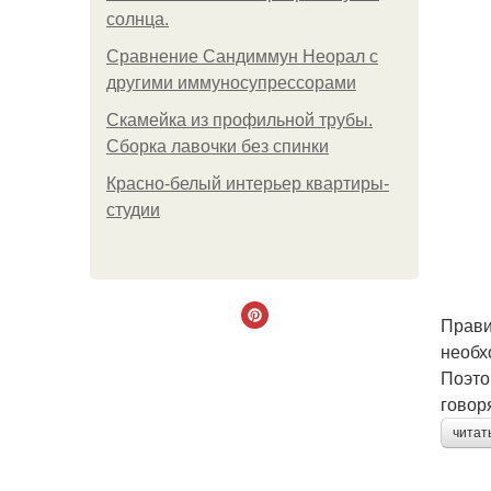
солнца.
Сравнение Сандиммун Неорал с
другими иммуносупрессорами
Скамейка из профильной трубы.
Сборка лавочки без спинки
Красно-белый интерьер квартиры-
студии
Прави
необх
Поэто
говор
читат