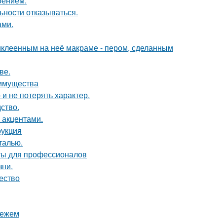
оением.
ьности отказываться.
ами.
иклеенным на неё макраме - пером, сделанным
ве.
еимущества
 и не потерять характер.
дство.
 акцентами.
рукция
талью.
ты для профессионалов
зни.
чество
нежем