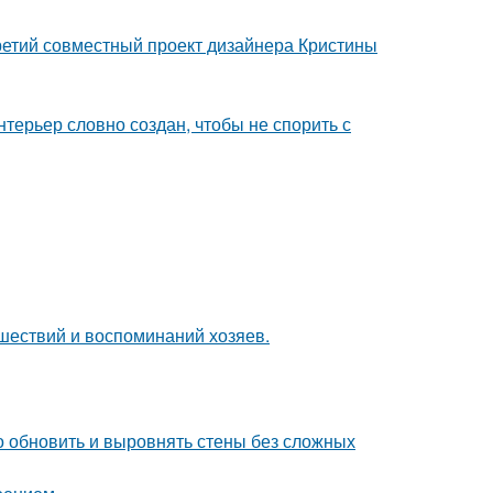
третий совместный проект дизайнера Кристины
терьер словно создан, чтобы не спорить с
шествий и воспоминаний хозяев.
о обновить и выровнять стены без сложных