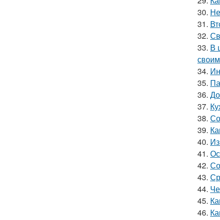
29.
Ка
30.
Не
31.
Вт
32.
Св
33.
В 
своим
34.
Ин
35.
Па
36.
До
37.
Ку
38.
Со
39.
Ка
40.
Из
41.
Ос
42.
Со
43.
Ср
44.
Че
45.
Ка
46.
Ка