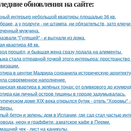
ледние обновления на сайте:
ный интерьер небольшой квартиры площадью 36 кв.
 браке, а у подруги - ни штампа, ни обязательств, зато ключ
еченный мужчина.
назвали "Гулящей" - и выгнали из дома.
ая квартира 48 кв.
вод прошёл, и бывшая жена сразу подала на алименты.
ыка стала отправной точкой этого интерьера: пространство
визации.
ртира в центре Мадрида сохранила историческую архитектур
ила современное наполнение.
анская квартира в зелёных тонах: от оливкового до изумруд
ртира как личный остров тишины в городе задумывалась.
купеческом доме XIX века открылся бутик - отель "Хоромы" -
феры.
лый бетон и зелень: дом в Испании, где сад стал частью инт
овода, неон и граффити: азиатское кафе в Перми.
машний чек - лист на каникулы.