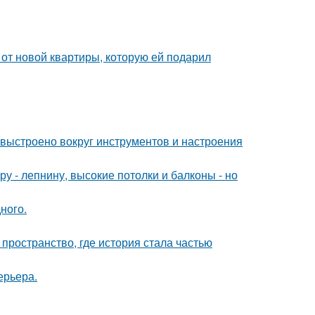
и от новой квартиры, которую ей подарил
 выстроено вокруг инструментов и настроения
у - лепнину, высокие потолки и балконы - но
ного.
 пространство, где история стала частью
ерьера.