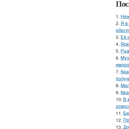
Пос
1.
Неж
2.
Я в
обесп
3.
Её 
4.
Ярк
5.
Раз
6.
Муз
импро
7.
Ква
получ
8.
Мил
9.
Ква
10.
В 
атмос
11.
Бе
12.
Пр
13.
До