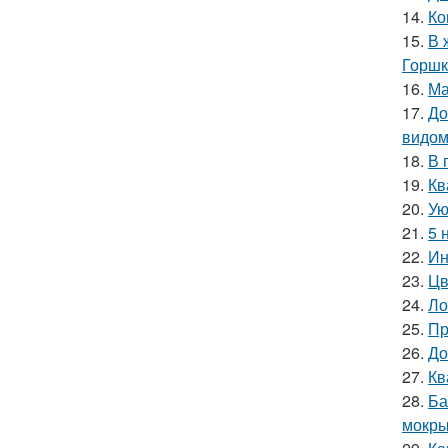
14.
Ко
15.
В 
Горшк
16.
Ма
17.
До
видом
18.
В 
19.
Кв
20.
Ую
21.
5 
22.
Ин
23.
Цв
24.
Ло
25.
Пр
26.
До
27.
Кв
28.
Ба
мокры