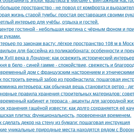
к объединить эпохи: квартира в Милане с винтажным настр
большое пространство - не повод от комфорта и выразител
орая жизнь старой тумбы: простая реставрация своими рук
етлый интерьер для учёбы, отдыха и гостей.
центре гостиной - небольшая картина с чёрным фоном и пр
и руками.
терьер по законам васту: лёгкое пространство 108 м в Моск
вильон для бассейна из поликарбоната: особенности и пр
м Xviii века в Лондоне: как освежить исторический интерьер
хня в бело - синей гамме - спокойствие, свежесть и благоро
временный дом с французским настроением и этническими
к построить вечный забор из профнастила: пошаговая инст
юминка интерьера: как обычная вещь становится ретро - де
новные правила хранения строительных материалов: сове
временный кабинет и терраса - акценты для загородной жи
ок хранения гашёной извести: как долго сохраняется её ка
шская плитка: функциональность, проверенная временем.
к сделать декор на стену из бумаги: пошаговая инструкция
кие уникальные природные места находятся рядом с Воро