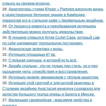
отдыха на свежем воздухе.
28.
Архитекторы студии Khoan + Partners вдохнули жизнь
в недостроенное бетонное здание в Камбодже,
превратив его в стильное кафе с биофильным дизайном.
29.
От процесса ремонта и преображения интерьера
действительно можно получать удовольствие.
30.
В чунцине открылся бутик Curiel Casa, который сам
по себе напоминает театральную постановку.
31.
Французская эклектика у воды.
32.
Интерьер площадью 67 кв.
33.
Стильная однушка, в которой есть всё.
34.
Дизайн спальни - это не только про стиль, но и про
ощущение уюта, спокойствия и восстановления.
35.
Интерьер недели: минимализм с тёплым акцентом.
36.
Интерьер этой светлой и элегантной квартиры в
Сталинке дизайнер Анастасия венедчук создавала для
артистки большого театра оперы и балета в Минске.
37.
Маленькая гардеробная - максимум удобства и
порядка.