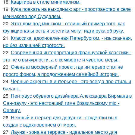
18.
Квартира в стиле минимализм.
19.
Куда поехать на выходных: арт - пространство в селе
менчаково под Суздалем.
20.
Этот дом под минском - отличный пример того, как
функциональность и эстетика могут идти рука об руку.
21.
Классика, вдохновленная Петербургом, - изысканная,
но без излишней строгости.
22.
Современная интерпретация французской классики -
это не о вычурности, а о комфорте и чувстве меры.
23.
Очень атмосферный проект, где интерьер стал не
просто фоном, а продолжением семейной истории.
24.
Черные акценты в интерьере - это всегда про стиль и
баланс.
25.
Пентхаус обувного дизайнера Александра Бирмана в
Сан-паулу - это настоящий гимн бразильскому mid -
Century.
26.
Нежный интерьер для девушки - студентки был
создан с вдохновением от моря.
27.
Лаунж - зона на террасе - идеальное место для