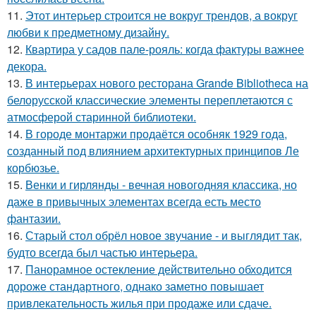
11.
Этот интерьер строится не вокруг трендов, а вокруг
любви к предметному дизайну.
12.
Квартира у садов пале-рояль: когда фактуры важнее
декора.
13.
В интерьерах нового ресторана Grande Bibliotheca на
белорусской классические элементы переплетаются с
атмосферой старинной библиотеки.
14.
В городе монтаржи продаётся особняк 1929 года,
созданный под влиянием архитектурных принципов Ле
корбюзье.
15.
Венки и гирлянды - вечная новогодняя классика, но
даже в привычных элементах всегда есть место
фантазии.
16.
Старый стол обрёл новое звучание - и выглядит так,
будто всегда был частью интерьера.
17.
Панорамное остекление действительно обходится
дороже стандартного, однако заметно повышает
привлекательность жилья при продаже или сдаче.