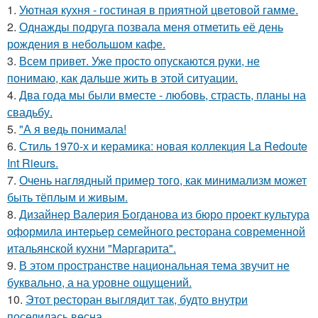
1.
Уютная кухня - гостиная в приятной цветовой гамме.
2.
Однажды подруга позвала меня отметить её день
рождения в небольшом кафе.
3.
Всем привет. Уже просто опускаются руки, не
понимаю, как дальше жить в этой ситуации.
4.
Два года мы были вместе - любовь, страсть, планы на
свадьбу.
5.
"А я ведь понимала!
6.
Стиль 1970-х и керамика: новая коллекция La Redoute
Int Rieurs.
7.
Очень наглядный пример того, как минимализм может
быть тёплым и живым.
8.
Дизайнер Валерия Богданова из бюро проект культура
оформила интерьер семейного ресторана современной
итальянской кухни "Маргарита".
9.
В этом пространстве национальная тема звучит не
буквально, а на уровне ощущений.
10.
Этот ресторан выглядит так, будто внутри
поселилась весна.