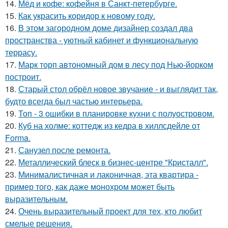
14.
Мёд и кофе: кофейня в Санкт-петербурге.
15.
Как украсить коридор к новому году.
16.
В этом загородном доме дизайнер создал два
пространства - уютный кабинет и функциональную
террасу.
17.
Марк торп автономный дом в лесу под Нью-йорком
построит.
18.
Старый стол обрёл новое звучание - и выглядит так,
будто всегда был частью интерьера.
19.
Топ - 3 ошибки в планировке кухни с полуостровом.
20.
Куб на холме: коттедж из кедра в хиллсдейле от
Forma.
21.
Санузел после ремонта.
22.
Металлический блеск в бизнес-центре "Кристалл".
23.
Минималистичная и лаконичная, эта квартира -
пример того, как даже монохром может быть
выразительным.
24.
Очень выразительный проект для тех, кто любит
смелые решения.