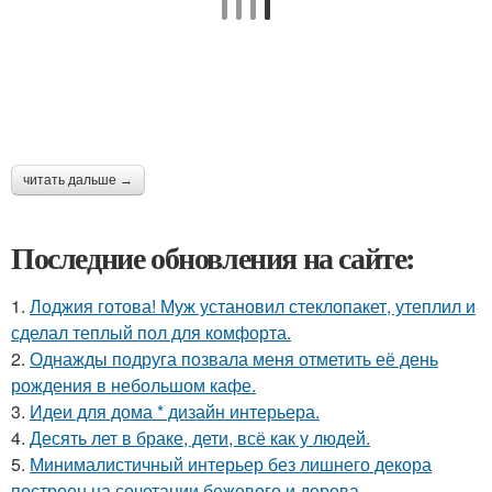
читать дальше →
Последние обновления на сайте:
1.
Лоджия готова! Муж установил стеклопакет, утеплил и
сделал теплый пол для комфорта.
2.
Однажды подруга позвала меня отметить её день
рождения в небольшом кафе.
3.
Идеи для дома * дизайн интерьера.
4.
Десять лет в браке, дети, всё как у людей.
5.
Минималистичный интерьер без лишнего декора
построен на сочетании бежевого и дерева.