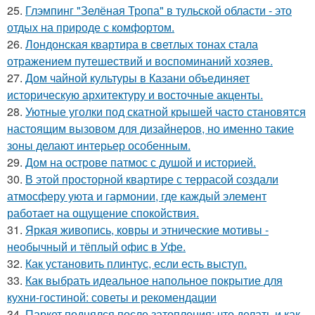
25.
Глэмпинг "Зелёная Тропа" в тульской области - это
отдых на природе с комфортом.
26.
Лондонская квартира в светлых тонах стала
отражением путешествий и воспоминаний хозяев.
27.
Дом чайной культуры в Казани объединяет
историческую архитектуру и восточные акценты.
28.
Уютные уголки под скатной крышей часто становятся
настоящим вызовом для дизайнеров, но именно такие
зоны делают интерьер особенным.
29.
Дом на острове патмос с душой и историей.
30.
В этой просторной квартире с террасой создали
атмосферу уюта и гармонии, где каждый элемент
работает на ощущение спокойствия.
31.
Яркая живопись, ковры и этнические мотивы -
необычный и тёплый офис в Уфе.
32.
Как установить плинтус, если есть выступ.
33.
Как выбрать идеальное напольное покрытие для
кухни-гостиной: советы и рекомендации
34.
Паркет поднялся после затопления: что делать и как