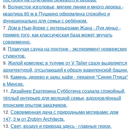
6.
Волнистое изголовье, мягкие линии и много дерева -
квартира 90 м в Пушкино оформлена спокойно и
функционально для семьи с ребёнком.
7.
Дом в Нью-йорке с интерьерами Жана - Луи деньо -
пример того, как классическая база может звучать
современно.
8.
Плавучая сауна на понтоне - эксперимент норвежских
студентов.
9.
Жилой комплекс в тулуме от V Taller сразу выделяется
архитектурой, отсылающей к образу вавилонской башни.
10.
Камень, дерево и заяц: кафе - пекарня "Синяя Птица"
в Минске.
11.
Дизайнер Екатерина Субботина создала спокойный,
тёплый интерьер для молодой семьи, вдохновлённый
японским опытом заказчиков.
12.
Современная дача с природными мотивами: дом
147, 3 м от Zrobim Architects.
13.
Свет, воздух и природа здесь - главные герои.