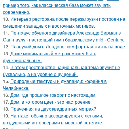
пример того, как классическая база может звучать
современно.
10.
Интерьер ресторана после перезагрузки построен на
смешении западных и восточных мотивов.
11.
Пентхаус обувного дизайнера Александр Бирман в
Сан-паулу - настоящий гимн бразильскому mid - Century.
12.
Плавучий дом в Лондоне: комфортная жизнь на воде.
13.
Даже минимальный метраж может быть
функциональным.
14.
В этом пространстве национальная тема звучит не
буквально, а на уровне ощущений.
15.
Природные текстуры и джапанди: кофейня в
Челябинске.
16.
Дом, где прошлое говорит с настоящим.
17.
Дом, в котором цвет - это настроение.
18.
Прачечная на двух квадратных метрах?
19.
Нантакет обычно ассоциируется с легкими,
воздушными интерьерами в морской эстетике.