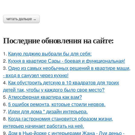
читать дальше →
Последние обновления на сайте:
1.
Какую лоджию выбрали бы для себя:
2.
Кухня в квартире Сары - боевая и функциональная!
3.
Одно из самых необычных решений в квартире маши,
- вход в санузел через кухню!
4.
Как обустроить детскую в 10 квадратов для троих
детей так, чтобы у каждого было свое место?
5.
Атмосферная квартира как вам?
6.
5 ошибок ремонта, которые стоили нервов.
7.
Идеи для дома * дизайн интерьера.
8.
Когда гастрономия становится образом жизни,
интерьер начинает работать на неё.
9.
Дом в Нью-йорке с интерьерами Жана - Луи деньо -