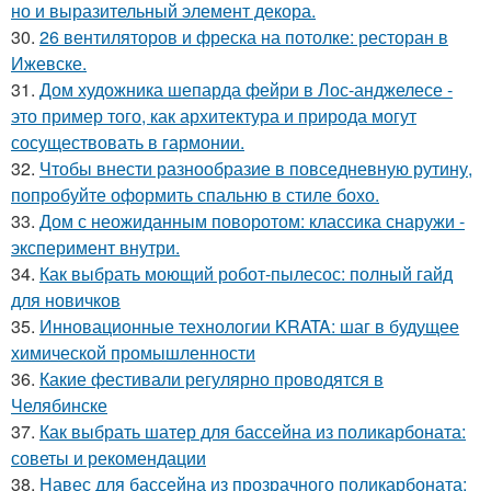
но и выразительный элемент декора.
30.
26 вентиляторов и фреска на потолке: ресторан в
Ижевске.
31.
Дом художника шепарда фейри в Лос-анджелесе -
это пример того, как архитектура и природа могут
сосуществовать в гармонии.
32.
Чтобы внести разнообразие в повседневную рутину,
попробуйте оформить спальню в стиле бохо.
33.
Дом с неожиданным поворотом: классика снаружи -
эксперимент внутри.
34.
Как выбрать моющий робот-пылесос: полный гайд
для новичков
35.
Инновационные технологии KRATA: шаг в будущее
химической промышленности
36.
Какие фестивали регулярно проводятся в
Челябинске
37.
Как выбрать шатер для бассейна из поликарбоната:
советы и рекомендации
38.
Навес для бассейна из прозрачного поликарбоната: