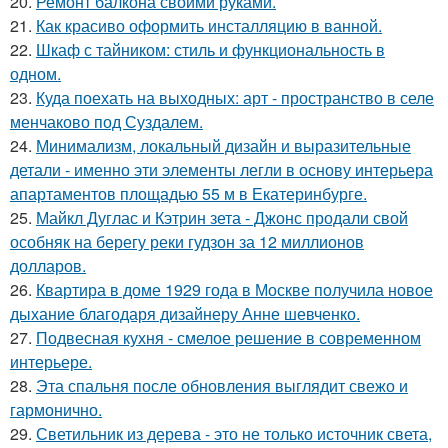
20.
Ремонт балкона своими руками.
21.
Как красиво оформить инсталляцию в ванной.
22.
Шкаф с тайником: стиль и функциональность в
одном.
23.
Куда поехать на выходных: арт - пространство в селе
менчаково под Суздалем.
24.
Минимализм, локальный дизайн и выразительные
детали - именно эти элементы легли в основу интерьера
апартаментов площадью 55 м в Екатеринбурге.
25.
Майкл Дуглас и Кэтрин зета - Джонс продали свой
особняк на берегу реки гудзон за 12 миллионов
долларов.
26.
Квартира в доме 1929 года в Москве получила новое
дыхание благодаря дизайнеру Анне шевченко.
27.
Подвесная кухня - смелое решение в современном
интерьере.
28.
Эта спальня после обновления выглядит свежо и
гармонично.
29.
Светильник из дерева - это не только источник света,