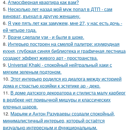
4.
Атмосферная квартира как вам?
5.
Несколько лет назад мой муж попал в ДТП - сам
виноват, въехал в другую женщину.
6.
Я уже пять лет как замужем, мне 27, у нас есть дочь -
ей четыре года.
7.
Врачи сделали узи - и были в шоке.
8.
Интерьер построен на смелой палитре: изумрудная
кухня, глубокая синяя библиотека и графичная лестница
создают эффект живого арт - пространства.
9.
Universal Khaki - спокойный нейтральный хаки с
мягким зеленым подтоном.
10.
Этот интерьер родился из диалога между историей
дома и страстью хозяйки к эстетике ар - деко.
11.
В доме датского декоратора и стилиста малу карберг
в ведбеке нет привычной мишуры и классических
елочных шаров.
12.
Марьям и Антон Разуваевы создали спокойный,
минималистичный интерьер, который остаётся
визуально интересным и функциональным.