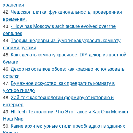
хранения
42.
Чешская плитка: функциональность, проверенная
временем.
43.
- How has Moscow's architecture evolved over the
centuries
44.
Творим шедевры из бумаги: как украсить комнату
своими руками
45.
Как сделать комнату красивее: DIY декор из цветной
бумаги
46.
Декор из остатков обоев: как красиво использовать
остатки
47.
Бумажное искусство: как превратить комнату в
уютное гнездо
48.
Хай-тек: как технологии формируют историю и
интерьер
49.
Hi-Tech Технологии: Что Это Такое и Как Они Меняют
Наш Мир
50.
Какие архитектурные стили преобладают в зданиях
Калуги