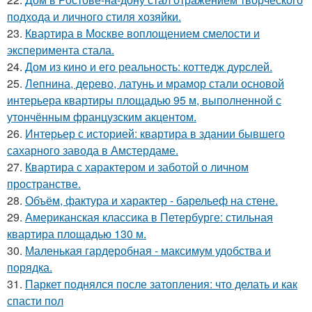
подхода и личного стиля хозяйки.
23.
Квартира в Москве воплощением смелости и
эксперимента стала.
24.
Дом из кино и его реальность: коттедж дурслей.
25.
Лепнина, дерево, латунь и мрамор стали основой
интерьера квартиры площадью 95 м, выполненной с
утончённым французским акцентом.
26.
Интерьер с историей: квартира в здании бывшего
сахарного завода в Амстердаме.
27.
Квартира с характером и заботой о личном
пространстве.
28.
Объём, фактура и характер - барельеф на стене.
29.
Американская классика в Петербурге: стильная
квартира площадью 130 м.
30.
Маленькая гардеробная - максимум удобства и
порядка.
31.
Паркет поднялся после затопления: что делать и как
спасти пол