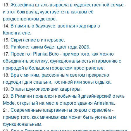
13.
Жозефина шталь выросла в художественной семье -
и этот бэкграунд чувствуется в каждом её
рождественском декоре.
14.
В память о баухаусе: цветная квартира в
Копенгагене.
15.
Скругление в интерьере.
16.
Pantone: каким будет цвет года 2026.
17.
Проект от Planka Buro - пример того, как можно
объединить эстетику, функциональность и гармонию с
природой в большом городском пространстве.
18.
Бра с мягким, рассеянным светом прекрасно
подходит для спальни, гостиной или зоны отдыха.
19.
Этапы шумоизоляции квартиры.
20.
В Римини появился необычный дизайнерский отель
Mode, открытый на месте старого здания Arlesiana.
21.
Современные апартаменты рядом с кремлём -
пример того, как минимализм может быть уютным и
функциональным.
22.
Дом в Ростове-на-дону стал отражением творческого