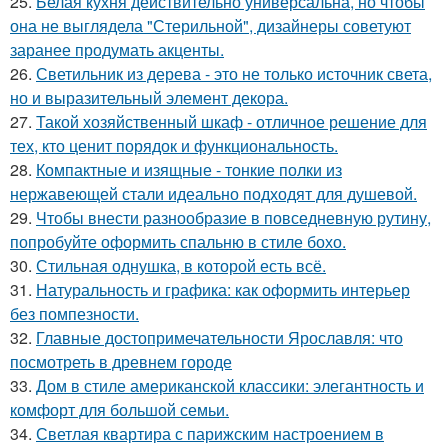
25.
Белая кухня действительно универсальна, но чтобы
она не выглядела "Стерильной", дизайнеры советуют
заранее продумать акценты.
26.
Светильник из дерева - это не только источник света,
но и выразительный элемент декора.
27.
Такой хозяйственный шкаф - отличное решение для
тех, кто ценит порядок и функциональность.
28.
Компактные и изящные - тонкие полки из
нержавеющей стали идеально подходят для душевой.
29.
Чтобы внести разнообразие в повседневную рутину,
попробуйте оформить спальню в стиле бохо.
30.
Стильная однушка, в которой есть всё.
31.
Натуральность и графика: как оформить интерьер
без помпезности.
32.
Главные достопримечательности Ярославля: что
посмотреть в древнем городе
33.
Дом в стиле американской классики: элегантность и
комфорт для большой семьи.
34.
Светлая квартира с парижским настроением в