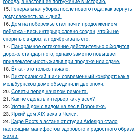
города, а настоящее погружение в историю.
15.
Генеральная уборка после нового года: как вернуть
дому свежесть за 7 дней.
16.
Дом на побережье стал почти продолжением
пейзажа - весь интерьер словно создан, чтобы не
спорить с видом, а подчёркивать его.
17.
Панорамное остекление действительно обходится
дороже стандартного, однако заметно повышает
привлекательность жилья при продаже или сдаче.
18.
Ёлка - это только начало.
19.
Викторианский шик и современный комфорт: как в
мельбурнском доме объединили две эпохи.
20.
Советы перед началом ремонта.
21.
Как не сделать интерьер как у всех?
22.
Уютный дом с видом на лес в Воронеже.
23.
Яркий дом XIX века в Челси.
24.
Кафе Roots в астане от студии Aidesign стало
настоящим манифестом здорового и радостного образа
жизни.