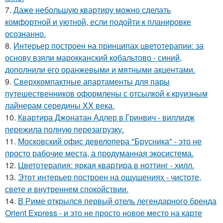
7.
Даже небольшую квартиру можно сделать
комфортной и уютной, если подойти к планировке
осознанно.
8.
Интерьер построен на принципах цветотерапии: за
основу взяли марокканский кобальтово - синий,
дополнили его оранжевыми и мятными акцентами.
9.
Сверхкомпактные апартаменты для пары
путешественников оформлены с отсылкой к круизным
лайнерам середины XX века.
10.
Квартира Джонатан Адлер в Гринвич - виллидж
пережила полную перезагрузку.
11.
Московский офис девелопера "Брусника" - это не
просто рабочие места, а продуманная экосистема.
12.
Цветотерапия: яркая квартира в ноттинг - хилл.
13.
Этот интерьер построен на ощущениях - чистоте,
свете и внутреннем спокойствии.
14.
В Риме открылся первый отель легендарного бренда
Orient Express - и это не просто новое место на карте