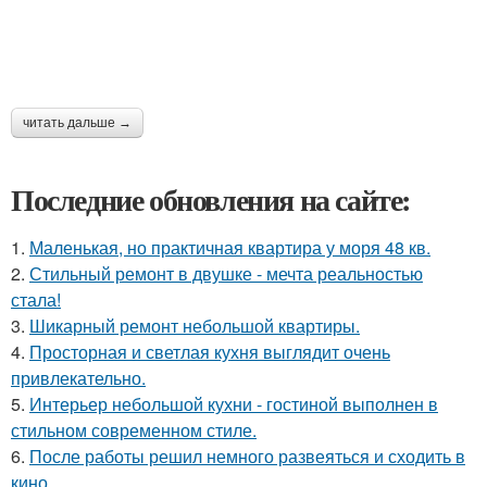
читать дальше →
Последние обновления на сайте:
1.
Маленькая, но практичная квартира у моря 48 кв.
2.
Стильный ремонт в двушке - мечта реальностью
стала!
3.
Шикарный ремонт небольшой квартиры.
4.
Просторная и светлая кухня выглядит очень
привлекательно.
5.
Интерьер небольшой кухни - гостиной выполнен в
стильном современном стиле.
6.
После работы решил немного развеяться и сходить в
кино.