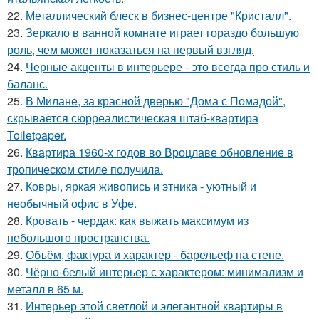
22.
Металлический блеск в бизнес-центре "Кристалл".
23.
Зеркало в ванной комнате играет гораздо большую
роль, чем может показаться на первый взгляд.
24.
Черные акценты в интерьере - это всегда про стиль и
баланс.
25.
В Милане, за красной дверью "Дома с Помадой",
скрывается сюрреалистическая штаб-квартира
Toiletpaper.
26.
Квартира 1960-х годов во Вроцлаве обновление в
тропическом стиле получила.
27.
Ковры, яркая живопись и этника - уютный и
необычный офис в Уфе.
28.
Кровать - чердак: как выжать максимум из
небольшого пространства.
29.
Объём, фактура и характер - барельеф на стене.
30.
Чёрно-белый интерьер с характером: минимализм и
металл в 65 м.
31.
Интерьер этой светлой и элегантной квартиры в