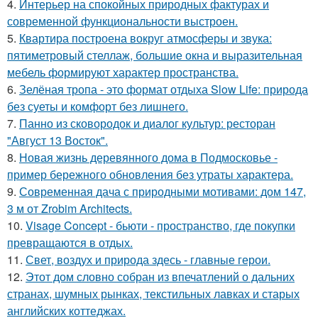
4.
Интерьер на спокойных природных фактурах и
современной функциональности выстроен.
5.
Квартира построена вокруг атмосферы и звука:
пятиметровый стеллаж, большие окна и выразительная
мебель формируют характер пространства.
6.
Зелёная тропа - это формат отдыха Slow Life: природа
без суеты и комфорт без лишнего.
7.
Панно из сковородок и диалог культур: ресторан
"Август 13 Восток".
8.
Новая жизнь деревянного дома в Подмосковье -
пример бережного обновления без утраты характера.
9.
Современная дача с природными мотивами: дом 147,
3 м от Zrobim Architects.
10.
Visage Concept - бьюти - пространство, где покупки
превращаются в отдых.
11.
Свет, воздух и природа здесь - главные герои.
12.
Этот дом словно собран из впечатлений о дальних
странах, шумных рынках, текстильных лавках и старых
английских коттеджах.