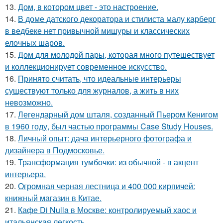
13.
Дом, в котором цвет - это настроение.
14.
В доме датского декоратора и стилиста малу карберг
в ведбеке нет привычной мишуры и классических
елочных шаров.
15.
Дом для молодой пары, которая много путешествует
и коллекционирует современное искусство.
16.
Принято считать, что идеальные интерьеры
существуют только для журналов, а жить в них
невозможно.
17.
Легендарный дом шталя, созданный Пьером Кенигом
в 1960 году, был частью программы Case Study Houses.
18.
Личный опыт: дача интерьерного фотографа и
дизайнера в Подмосковье.
19.
Трансформация тумбочки: из обычной - в акцент
интерьера.
20.
Огромная черная лестница и 400 000 кирпичей:
книжный магазин в Китае.
21.
Кафе Di Nulla в Москве: контролируемый хаос и
итальянская легкость.