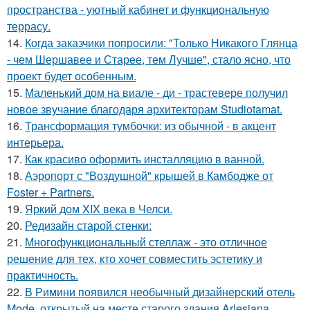
пространства - уютный кабинет и функциональную
террасу.
14.
Когда заказчики попросили: "Только Никакого Глянца
- чем Шершавее и Старее, тем Лучше", стало ясно, что
проект будет особенным.
15.
Маленький дом на виале - ди - трастевере получил
новое звучание благодаря архитекторам Studiotamat.
16.
Трансформация тумбочки: из обычной - в акцент
интерьера.
17.
Как красиво оформить инсталляцию в ванной.
18.
Аэропорт с "Воздушной" крышей в Камбодже от
Foster + Partners.
19.
Яркий дом XIX века в Челси.
20.
Редизайн старой стенки:
21.
Многофункциональный стеллаж - это отличное
решение для тех, кто хочет совместить эстетику и
практичность.
22.
В Римини появился необычный дизайнерский отель
Mode, открытый на месте старого здания Arlesiana.