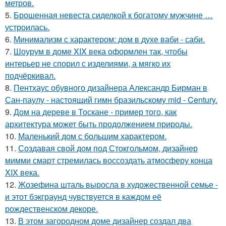
метров.
5.
Брошенная невеста сиделкой к богатому мужчине …
устроилась.
6.
Минимализм с характером: дом в духе ваби - саби.
7.
Шоурум в доме XIX века оформлен так, чтобы
интерьер не спорил с изделиями, а мягко их
подчёркивал.
8.
Пентхаус обувного дизайнера Александр Бирман в
Сан-паулу - настоящий гимн бразильскому mid - Century.
9.
Дом на дереве в Тоскане - пример того, как
архитектура может быть продолжением природы.
10.
Маленький дом с большим характером.
11.
Создавая свой дом под Стокгольмом, дизайнер
мимми смарт стремилась воссоздать атмосферу конца
XIX века.
12.
Жозефина шталь выросла в художественной семье -
и этот бэкграунд чувствуется в каждом её
рождественском декоре.
13.
В этом загородном доме дизайнер создал два