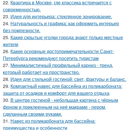
22.
Квартира в Москве, где классика встречается с
современностью.
23.
Идея для интерьера: стеклянное зонирование.
24.
Натуральность и графика: как оформить интерьер
без помпезности.
25.
Какие скрытые уголки города знают только местные
жители
26.
Какие основные достопримечательности Санкт-
Петербурга рекомендуют посетить туристам
27.
Минималистичный профильный карниз - тренд,
который работает на пространство.
28.
Идея для стильной гостиной: свет, фактуры и баланс.
29.
Компактный навес для бассейна из поликарбоната:
защита от осадков и комфорт для вашего отдыха
30.
В центре гостиной - небольшая картина с чёрным
фоном и приклеенным на неё макраме - пером,
сделанным своими руками.
31.
Навес из поликарбоната для бассейна:
преимущества и особенности