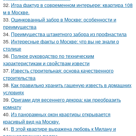
32.
Игра фактур в современном интерьере: квартира 108
м в Москве.
33.
Оцинкованный забор в Москве: особенности и
преимущества
34.
Преимущества штакетного забора из профнастила
35.
Интересные факты о Москве: что вы не знали о
столице
36.
Полное руководство по техническим
характеристикам и свойствам извести
37.
Известь строительная: основа качественного
строительства
38.
Как правильно хранить гашеную известь в домашних
условиях
39.
Оригами для весеннего декора: как преобразить
комнату
40.
Из панорамных окон квартиры открывается
красивый вид на Москву.
41.
В этой квартире выражена любовь к Милану и