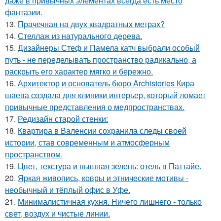
даже в привычных элементах всегда есть место
фантазии.
13.
Прачечная на двух квадратных метрах?
14.
Стеллаж из натурального дерева.
15.
Дизайнеры Стеф и Памела катч выбрали особый
путь - не переделывать пространство радикально, а
раскрыть его характер мягко и бережно.
16.
Архитектор и основатель бюро Archistories Кира
шаева создала для клиники интерьер, который ломает
привычные представления о медпространствах.
17.
Редизайн старой стенки:
18.
Квартира в Валенсии сохранила следы своей
истории, став современным и атмосферным
пространством.
19.
Цвет, текстура и пышная зелень: отель в Паттайе.
20.
Яркая живопись, ковры и этнические мотивы -
необычный и тёплый офис в Уфе.
21.
Минималистичная кухня. Ничего лишнего - только
свет, воздух и чистые линии.