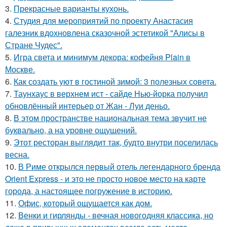
3.
Прекрасные варианты кухонь.
4.
Студия для мероприятий по проекту Анастасия
галезник вдохновлена сказочной эстетикой "Алисы в
Стране Чудес".
5.
Игра света и минимум декора: кофейня Plain в
Москве.
6.
Как создать уют в гостиной зимой: 3 полезных совета.
7.
Таунхаус в верхнем ист - сайде Нью-йорка получил
обновлённый интерьер от Жан - Луи деньо.
8.
В этом пространстве национальная тема звучит не
буквально, а на уровне ощущений.
9.
Этот ресторан выглядит так, будто внутри поселилась
весна.
10.
В Риме открылся первый отель легендарного бренда
Orient Express - и это не просто новое место на карте
города, а настоящее погружение в историю.
11.
Офис, который ощущается как дом.
12.
Венки и гирлянды - вечная новогодняя классика, но