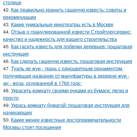
столице
42.
Как правильно хранить гашеную известь: советы и
рекомендации
43.
Какие уникальные кинотеатры есть в Москве
44.
Отзыв о гранулированной извести Стройторгсервис:
качество и надежность для вашего строительства
45.
Как гасить известь для побелки деревьев: пошаговая
инструкция
46.
Как сделать гашеную известь: пошаговая инструкция
47.
Туаль де жуи - ткань с одноцветным орнаментом,
получившая название от мануфактуры в деревне жуи -
ан - жоза, основанной в 1760 году.
48.
Украсить комнату своими руками из бумаги: легко и
просто
49.
Укрась комнату бумагой: пошаговая инструкция для
начинающих
50.
Какие менее известные достопримечательности
Москвы стоят посещения