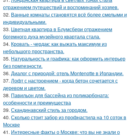
отражением путешествий и воспоминаний хозяев.
32.
Ванные комнаты становятся всё более смелыми и
индивидуальными.
33.
Цветная квартира в Блумсбери отражением
богемного духа музейного квартала стала.
34.
Кровать - чердак: как выжать максимум из
небольшого пространства.
35.
Натуральность и графика: как оформить интерьер
без помпезности.
36.
Диалог с природой: отель Montenotte в Ирландии.
37.
Лофт с настроением - когда бетон сочетается с
деревом и цветом.
38.
Павильон для бассейна из поликарбоната:
особенности и преимущества
39.
Скандинавский стиль за городом.
40.
Сколько стоит забор из профнастила на 10 соток в
Москве
41.
Интересные факты о Москве: что вы не знали о