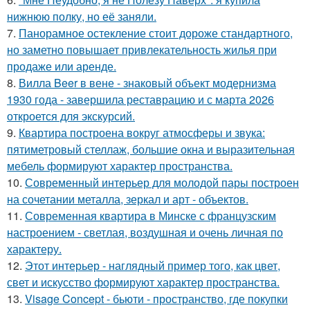
нижнюю полку, но её заняли.
7.
Панорамное остекление стоит дороже стандартного,
но заметно повышает привлекательность жилья при
продаже или аренде.
8.
Вилла Beer в вене - знаковый объект модернизма
1930 года - завершила реставрацию и с марта 2026
откроется для экскурсий.
9.
Квартира построена вокруг атмосферы и звука:
пятиметровый стеллаж, большие окна и выразительная
мебель формируют характер пространства.
10.
Современный интерьер для молодой пары построен
на сочетании металла, зеркал и арт - объектов.
11.
Современная квартира в Минске с французским
настроением - светлая, воздушная и очень личная по
характеру.
12.
Этот интерьер - наглядный пример того, как цвет,
свет и искусство формируют характер пространства.
13.
Visage Concept - бьюти - пространство, где покупки