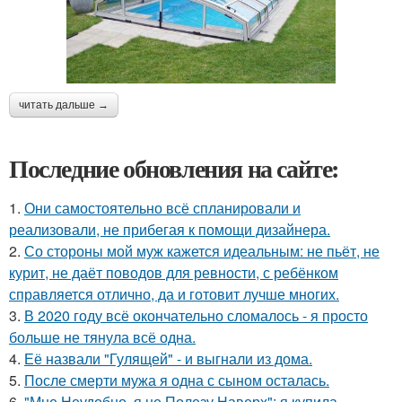
читать дальше →
Последние обновления на сайте:
1.
Они самостоятельно всё спланировали и
реализовали, не прибегая к помощи дизайнера.
2.
Со стороны мой муж кажется идеальным: не пьёт, не
курит, не даёт поводов для ревности, с ребёнком
справляется отлично, да и готовит лучше многих.
3.
В 2020 году всё окончательно сломалось - я просто
больше не тянула всё одна.
4.
Её назвали "Гулящей" - и выгнали из дома.
5.
После смерти мужа я одна с сыном осталась.
6.
"Мне Неудобно, я не Полезу Наверх": я купила