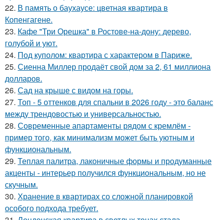
22.
В память о баухаусе: цветная квартира в
Копенгагене.
23.
Кафе "Три Орешка" в Ростове-на-дону: дерево,
голубой и уют.
24.
Под куполом: квартира с характером в Париже.
25.
Сиенна Миллер продаёт свой дом за 2, 61 миллиона
долларов.
26.
Сад на крыше с видом на горы.
27.
Топ - 5 оттенков для спальни в 2026 году - это баланс
между трендовостью и универсальностью.
28.
Современные апартаменты рядом с кремлём -
пример того, как минимализм может быть уютным и
функциональным.
29.
Теплая палитра, лаконичные формы и продуманные
акценты - интерьер получился функциональным, но не
скучным.
30.
Хранение в квартирах со сложной планировкой
особого подхода требует.
31.
Лондонская квартира в светлых тонах стала