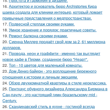
15.
Простота и гармония в дизайне.
16.
Архитектор и основатель бюро Archistories Кира
шаева создала для клиники интерьер, который ломает
привычные представления о медпространствах.
17.
Подвесной стеллаж своими руками.
18.
Умное хранение и порядок: практичные советы.
19.
Ремонт балкона своими руками.
20.
Сиенна Миллер продаёт свой дом за 2, 61 миллиона
долларов.
21.
Провода, неон и граффити - именно так выглядит
новое кафе в Перми, созданное бюро "Неарт".
22.
Топ - 10 цветов для маленькой комнаты.
23.
Дом Дениз байерн - это воплощение бережного
отношения к истории и личным эмоциям.
24.
Обзор двухкомнатной квартиры в стиле неоклассика.
25.
Пентхаус обувного дизайнера Александра Бирмана в
Сан-паулу - это настоящий гимн бразильскому mid -
Century.
26.
Скандинавский стиль в кухне - гостиной всегда