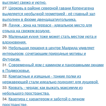
выглядит свежо и уютно.
27.
Церковь в районе северной гавани Копенгагена
выделяется необычной геометрией - её главный зал
выполнен в форме двенадцатиугольника.
28.
Лаунж - зона на террасе - идеальное место для
отдыха на свежем воздухе.
29.
Маленькая кухня тоже может стать местом уюта и
вдохновения.
30.
Небольшая пекарня в центре Мадрида удивляет
интерьером, сочетающим природные мотивы и
футуризм.
31.
Современный дом с камином и панорамными окнами
в Подмосковье.
32.
Компактные и изящные - тонкие полки из
нержавеющей стали идеально подходят для душевой.
33.
Кровать - чердак: как выжать максимум из
небольшого пространства.
34.
Квартира с характером и заботой о личном
пространстве.