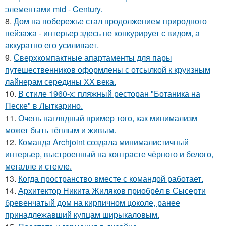
элементами mid - Century.
8.
Дом на побережье стал продолжением природного
пейзажа - интерьер здесь не конкурирует с видом, а
аккуратно его усиливает.
9.
Сверхкомпактные апартаменты для пары
путешественников оформлены с отсылкой к круизным
лайнерам середины XX века.
10.
В стиле 1960-х: пляжный ресторан "Ботаника на
Песке" в Лыткарино.
11.
Очень наглядный пример того, как минимализм
может быть тёплым и живым.
12.
Команда Archjoint создала минималистичный
интерьер, выстроенный на контрасте чёрного и белого,
металле и стекле.
13.
Когда пространство вместе с командой работает.
14.
Архитектор Никита Жиляков приобрёл в Сысерти
бревенчатый дом на кирпичном цоколе, ранее
принадлежавший купцам ширыкаловым.