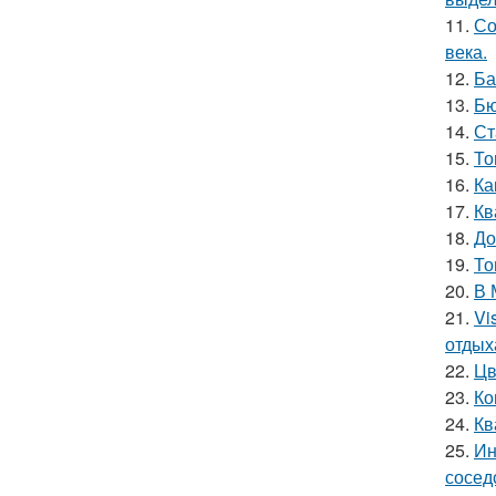
11.
Со
века.
12.
Ба
13.
Бю
14.
Ст
15.
То
16.
Ка
17.
Кв
18.
До
19.
То
20.
В 
21.
Vi
отдых
22.
Цв
23.
Ко
24.
Кв
25.
Ин
сосед