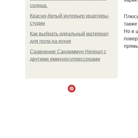
солнца.
Плюсы
Красно-белый интерьер квартиры-
также
студии
Но в 
Как выбрать идеальный материал
повер
для пола на кухне
прямы
Сравнение Сандиммун Неорал с
другими иммуносупрессорами