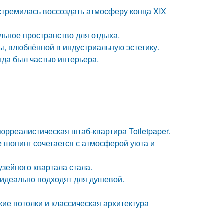
стремилась воссоздать атмосферу конца XIX
льное пространство для отдыха.
ы, влюблённой в индустриальную эстетику.
егда был частью интерьера.
юрреалистическая штаб-квартира Toiletpaper.
де шопинг сочетается с атмосферой уюта и
зейного квартала стала.
 идеально подходят для душевой.
ие потолки и классическая архитектура