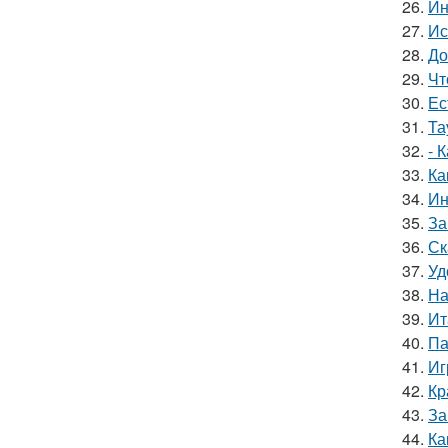
26.
Ин
27.
Ис
28.
До
29.
Чт
30.
Ес
31.
Та
32.
- 
33.
Ка
34.
Ин
35.
За
36.
Ск
37.
Уд
38.
На
39.
Ит
40.
Па
41.
Иг
42.
Кр
43.
За
44.
Ка