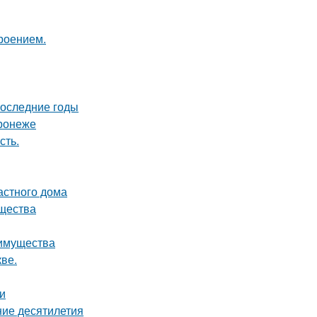
роением.
последние годы
ронеже
сть.
астного дома
ущества
еимущества
ве.
и
ние десятилетия