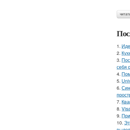
читат
Пос
1.
Иде
2.
Кух
3.
Пос
себя 
4.
Пом
5.
Uni
6.
Син
прост
7.
Ква
8.
Vis
9.
При
10.
Эт
выдел