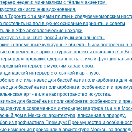
терьер недели: минимализм с тёплым акцентом.
кусство как источник вдохновения.
м в Торонто с 19 видами плитки и средиземноморским наст
о постелить на пол в кухне: основные варианты и советы
ть ли в Уфе археологические находки
унхаус в Сочи: свет, покой и функциональность.
Какие современные культурные объекты были построены в 
кие современные архитектурные проекты появляются в Во
терьер для продажи: сдержанность, стиль и функционально
городный интерьер с мужским характером.
андинавский интерьер с отсылкой к ар - нуво.
обство и стиль: навес для бассейна из поликарбоната для ч
вес для бассейна из поликарбоната: особенности и преим
альянская арт - вилла как пространство искусства.
вильон для бассейна из поликарбоната: особенности и пр
ра фактур в современном интерьере: квартира 108 м в Моск
асный дом в Мексике: архитектура, вписанная в природу.
бор из профнастила Премиум: Преимущества и особенност
кие изменения произошли в архитектуре Москвы за послед