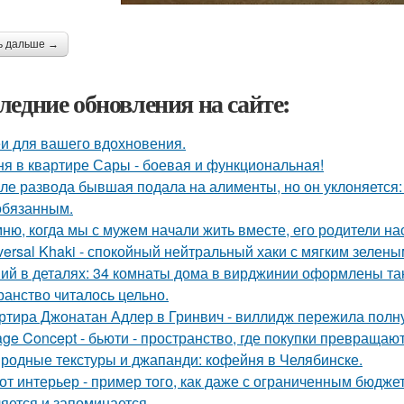
ь дальше →
ледние обновления на сайте:
и для вашего вдохновения.
ня в квартире Сары - боевая и функциональная!
ле развода бывшая подала на алименты, но он уклоняется: 
обязанным.
ню, когда мы с мужем начали жить вместе, его родители на
versal Khaki - спокойный нейтральный хаки с мягким зелен
ий в деталях: 34 комнаты дома в вирджинии оформлены так,
ранство читалось цельно.
ртира Джонатан Адлер в Гринвич - виллидж пережила полну
age Concept - бьюти - пространство, где покупки превращают
родные текстуры и джапанди: кофейня в Челябинске.
от интерьер - пример того, как даже с ограниченным бюдже
яется и запоминается.