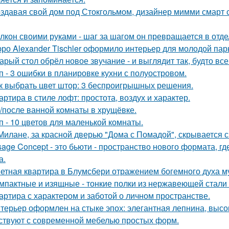
здавая свой дом под Стокгольмом, дизайнер мимми смарт 
лкон своими руками - шаг за шагом он превращается в отде
ро Alexander Tischler оформило интерьер для молодой пар
арый стол обрёл новое звучание - и выглядит так, будто вс
п - 3 ошибки в планировке кухни с полуостровом.
к выбрать цвет штор: 3 беспроигрышных решения.
артира в стиле лофт: простота, воздух и характер.
/после ванной комнаты в хрущёвке.
п - 10 цветов для маленькой комнаты.
Милане, за красной дверью "Дома с Помадой", скрывается с
sage Concept - это бьюти - пространство нового формата, г
а.
етная квартира в Блумсбери отражением богемного духа му
мпактные и изящные - тонкие полки из нержавеющей стали
артира с характером и заботой о личном пространстве.
терьер оформлен на стыке эпох: элегантная лепнина, высок
ствуют с современной мебелью простых форм.