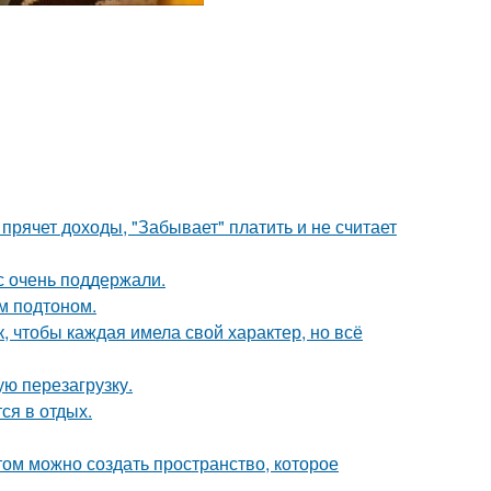
прячет доходы, "Забывает" платить и не считает
с очень поддержали.
ым подтоном.
 чтобы каждая имела свой характер, но всё
ю перезагрузку.
ся в отдых.
том можно создать пространство, которое