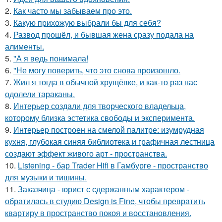
2.
Как часто мы забываем про это.
3.
Какую прихожую выбрали бы для себя?
4.
Развод прошёл, и бывшая жена сразу подала на
алименты.
5.
"А я ведь понимала!
6.
"Не могу поверить, что это снова произошло.
7.
Жил я тогда в обычной хрущёвке, и как-то раз нас
одолели тараканы.
8.
Интерьер создали для творческого владельца,
которому близка эстетика свободы и эксперимента.
9.
Интерьер построен на смелой палитре: изумрудная
кухня, глубокая синяя библиотека и графичная лестница
создают эффект живого арт - пространства.
10.
Listening - бар Trader Hifi в Гамбурге - пространство
для музыки и тишины.
11.
Заказчица - юрист с сдержанным характером -
обратилась в студию Design is Fine, чтобы превратить
квартиру в пространство покоя и восстановления.