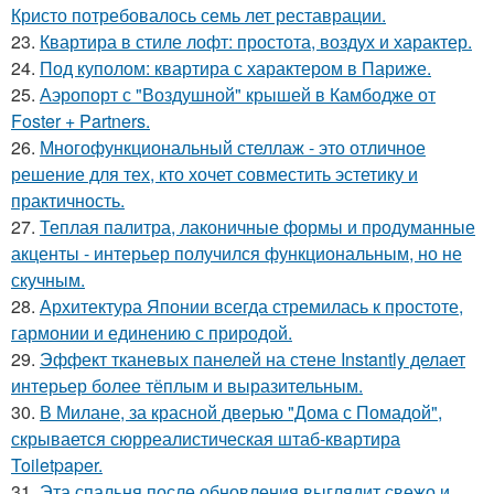
Кристо потребовалось семь лет реставрации.
23.
Квартира в стиле лофт: простота, воздух и характер.
24.
Под куполом: квартира с характером в Париже.
25.
Аэропорт с "Воздушной" крышей в Камбодже от
Foster + Partners.
26.
Многофункциональный стеллаж - это отличное
решение для тех, кто хочет совместить эстетику и
практичность.
27.
Теплая палитра, лаконичные формы и продуманные
акценты - интерьер получился функциональным, но не
скучным.
28.
Архитектура Японии всегда стремилась к простоте,
гармонии и единению с природой.
29.
Эффект тканевых панелей на стене Instantly делает
интерьер более тёплым и выразительным.
30.
В Милане, за красной дверью "Дома с Помадой",
скрывается сюрреалистическая штаб-квартира
Toiletpaper.
31.
Эта спальня после обновления выглядит свежо и