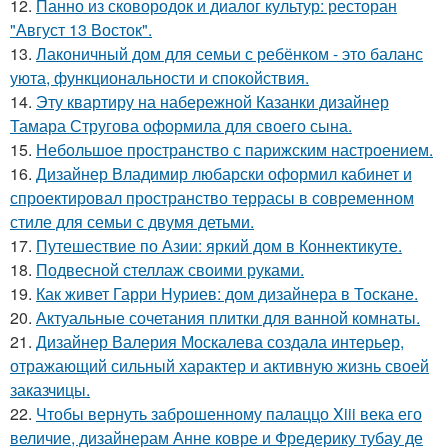
12.
Панно из сковородок и диалог культур: ресторан
"Август 13 Восток".
13.
Лаконичный дом для семьи с ребёнком - это баланс
уюта, функциональности и спокойствия.
14.
Эту квартиру на набережной Казанки дизайнер
Тамара Стругова оформила для своего сына.
15.
Небольшое пространство с парижским настроением.
16.
Дизайнер Владимир любарски оформил кабинет и
спроектировал пространство террасы в современном
стиле для семьи с двумя детьми.
17.
Путешествие по Азии: яркий дом в Коннектикуте.
18.
Подвесной стеллаж своими руками.
19.
Как живет Гарри Нуриев: дом дизайнера в Тоскане.
20.
Актуальные сочетания плитки для ванной комнаты.
21.
Дизайнер Валерия Москалева создала интерьер,
отражающий сильный характер и активную жизнь своей
заказчицы.
22.
Чтобы вернуть заброшенному палаццо Xiii века его
величие, дизайнерам Анне ковре и Фредерику тубау де