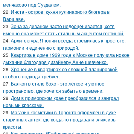
менчаково под Суздалем.
22.
Инста - остров: кухня кулинарного блогера в
Варшаве.
23.
Зона за диваном часто недооценивается, хотя
именно она может стать стильным акцентом гостиной.
24.
Архитектура Японии всегда стремилась к простоте,
гармонии и единению с природой.
25.
Квартира в доме 1929 года в Москве получила новое
дыхание благодаря дизайнеру Анне шевченко.
26.
Хранение в квартирах со сложной планировкой
особого подхода требует.
27.
Балкон в стиле бохо - это лёгкое и уютное
пространство, где хочется забыть о времени.
28.
Дом в приморском крае преобразился и заиграл
новыми красками.
29.
Магазин косметики в Торонто оформлен в духе
старинных аптек, где когда-то продавали эликсиры
красоты.
30.
Как превратить "Бабушкину" квартиру в