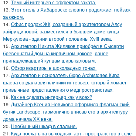
12.
Темный интерьер с эффектом заката.
13.
Этот отель в Хабаровске словно продолжает пейзаж
за окном.
14.
Офис продаж ЖК, созданный архитектором Алсу
хайрутдиновой, разместился в бывшем доме купца
Меркулова - здании второй половины Xviii века.
15.
Архитектор Никита Жиляков приобрёл в Сысерти
бревенчатый дом на кирпичном цоколе, ранее
принадлежавший купцам ширыкаловым.
16.
Обзор квартиры в шоколадных тонах.
17.
Архитектор и основатель бюро Archistories Кира
шаева создала для клиники интерьер, который ломает
привычные представления о медпространствах.
18.
Как не сделать интерьер как у всех?
19.
Дизайнер Ксения Новикова оформила флагманский
бутик Landscape, гармонично вписав его в архитектуру
дома начала ХХ века.
20.
Необычный шкаф в спальне.
21.
Куда поехать на выходных: арт - пространство в селе