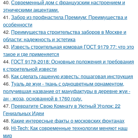
40.
Современный дом с французским настроением и
этническими акцентами.
41.
Забор из профнастила Премиум: Преимущества и
особенности
42.
Преимущества строительства заборов в Москве и
области: надежность и эстетика
43.
Известь строительная комовая ГОСТ 9179 77: что это
такое и где применяется
44.
ГОСТ 9179-2018: Основные положения и требования
к строительной извести
45.
Как сделать гашеную известь: пошаговая инструкция
46.
Туаль де жуи - ткань с одноцветным орнаментом,
получившая название от мануфактуры в деревне жуи -
ан - жоза, основанной в 1760 году.
47.
Превратите Свою Комнату в Уютный Уголок: 22
Гениальных Идеи
48.
Какие интересные факты о московских фонтанах
49.
Hi-Tech: Как современные технологии меняют наш
мир