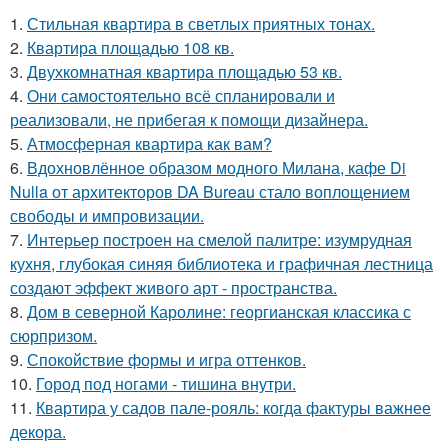
1.
Стильная квартира в светлых приятных тонах.
2.
Квартира площадью 108 кв.
3.
Двухкомнатная квартира площадью 53 кв.
4.
Они самостоятельно всё спланировали и
реализовали, не прибегая к помощи дизайнера.
5.
Атмосферная квартира как вам?
6.
Вдохновлённое образом модного Милана, кафе Di
Nulla от архитекторов DA Bureau стало воплощением
свободы и импровизации.
7.
Интерьер построен на смелой палитре: изумрудная
кухня, глубокая синяя библиотека и графичная лестница
создают эффект живого арт - пространства.
8.
Дом в северной Каролине: георгианская классика с
сюрпризом.
9.
Спокойствие формы и игра оттенков.
10.
Город под ногами - тишина внутри.
11.
Квартира у садов пале-рояль: когда фактуры важнее
декора.