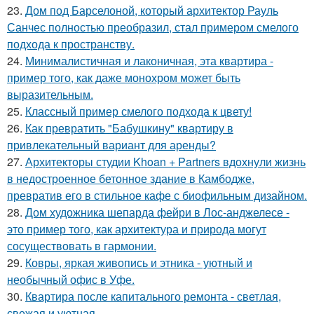
23.
Дом под Барселоной, который архитектор Рауль
Санчес полностью преобразил, стал примером смелого
подхода к пространству.
24.
Минималистичная и лаконичная, эта квартира -
пример того, как даже монохром может быть
выразительным.
25.
Классный пример смелого подхода к цвету!
26.
Как превратить "Бабушкину" квартиру в
привлекательный вариант для аренды?
27.
Архитекторы студии Khoan + Partners вдохнули жизнь
в недостроенное бетонное здание в Камбодже,
превратив его в стильное кафе с биофильным дизайном.
28.
Дом художника шепарда фейри в Лос-анджелесе -
это пример того, как архитектура и природа могут
сосуществовать в гармонии.
29.
Ковры, яркая живопись и этника - уютный и
необычный офис в Уфе.
30.
Квартира после капитального ремонта - светлая,
свежая и уютная.