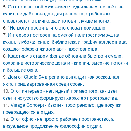
5.
Со стороны мой муж кажется идеальным: не пьёт, не
курит, не даёт поводов для ревности, с ребёнком
справляется отлично, да и готовит лучше многих.
6.
"Не могу поверить, что это снова произошло.
7.
Интерьер построен на смелой палитре: изумрудная
кухня, глубокая синяя библиотека и графичная лестница
создают эффект живого арт - пространства.
8.
Квартиру в старом фонде обновили быстро и смело,
сохранив исторические детали - кирпич, высокие потолки
и большие окна.
9.
Дом от Studia 54 в репино выглядит как роскошная
яхта, пришвартованная среди сосен.
10.
Этот интерьер - наглядный пример того, как цвет,
свет и искусство формируют характер пространства.
11.
Visage Concept - бьюти - пространство, где покупки
превращаются в отдых.
12.
Этот офис - не просто рабочее пространство, а
визуальное продолжение философии студии.