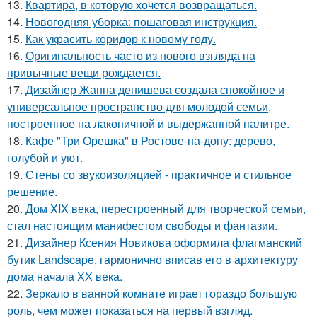
13.
Квартира, в которую хочется возвращаться.
14.
Новогодняя уборка: пошаговая инструкция.
15.
Как украсить коридор к новому году.
16.
Оригинальность часто из нового взгляда на
привычные вещи рождается.
17.
Дизайнер Жанна денишева создала спокойное и
универсальное пространство для молодой семьи,
построенное на лаконичной и выдержанной палитре.
18.
Кафе "Три Орешка" в Ростове-на-дону: дерево,
голубой и уют.
19.
Стены со звукоизоляцией - практичное и стильное
решение.
20.
Дом XIX века, перестроенный для творческой семьи,
стал настоящим манифестом свободы и фантазии.
21.
Дизайнер Ксения Новикова оформила флагманский
бутик Landscape, гармонично вписав его в архитектуру
дома начала ХХ века.
22.
Зеркало в ванной комнате играет гораздо большую
роль, чем может показаться на первый взгляд.