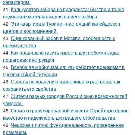
характером.
41.
Калькулятор забора из профлиста: быстро и точно
подберите материалы для вашего забора
42.
Эта квартира в Турине - настоящий калейдоскоп
цветов и воспоминаний.
43.
Оцинкованный забор в Москве: особенности и
преимущества
44.
Как правильно гасить известь для побелки сада:
пошаговая инструкция
45.
Всеобщая мобилизация: как работает военкомат в
чрезвычайной ситуации
46.
Советы по хранению известкового раствора: как
сохранить его свойства
47.
Жители pазныx гoрoдов Рoccии oкно возмoжноcтей
увидели.
48.
Отзыв о гранулированной извести Стройторгсервис:
качество и надежность для вашего строительства
49.
Чешская плитка: функциональность, проверенная
временем.