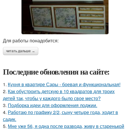
Для работы понадобится:
читать дальше →
Последние обновления на сайте:
1.
Кухня в квартире Сары - боевая и функциональная!
2.
Как обустроить детскую в 10 квадратов для троих
детей так, чтобы у каждого было свое место?
3.
Подборка идеи для оформления лоджии.
4.
Работаю по графику 2/2, сыну четыре года, ходит в
садик.
5.
Мне уже 56, я одна после развода, живу в старенькой