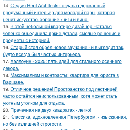
14.
Студия Heut Architects создала сдержанный,
продуманный интерьер для молодой пары, которая
ценит искусство, хорошие книги и вино.
15.
В этой небольшой квартире дизайнер Наталья
чопенко объединила яркие детали, смелые решения и
предметы с историей.
16.
Старый стол обрёл новое звучание - и выглядит так,
будто всегда был частью интерьера.
17.
Хэллоуин - 2025: пять идей для стильного осеннего
декора.
18.
Максимализм и контрасты: квартира для юриста в
Варшаве.
19.
Отличное решение! Пространство под лестницей
часто остаётся неиспользованным, хотя может стать
уютным уголком для отдыха.
20.
Прачечная на двух квадратах - легко!
21.
Классика, вдохновленная Петербургом, - изысканная,
но без излишней строгости.