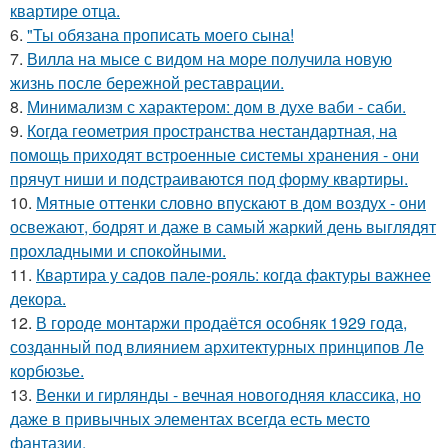
квартире отца.
6.
"Ты обязана прописать моего сына!
7.
Вилла на мысе с видом на море получила новую
жизнь после бережной реставрации.
8.
Минимализм с характером: дом в духе ваби - саби.
9.
Когда геометрия пространства нестандартная, на
помощь приходят встроенные системы хранения - они
прячут ниши и подстраиваются под форму квартиры.
10.
Мятные оттенки словно впускают в дом воздух - они
освежают, бодрят и даже в самый жаркий день выглядят
прохладными и спокойными.
11.
Квартира у садов пале-рояль: когда фактуры важнее
декора.
12.
В городе монтаржи продаётся особняк 1929 года,
созданный под влиянием архитектурных принципов Ле
корбюзье.
13.
Венки и гирлянды - вечная новогодняя классика, но
даже в привычных элементах всегда есть место
фантазии.