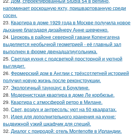
22.
Дом, спроектированный Studia 54 в репино,
напоминает роскошную яхту, пришвартованную среди
сосен.
23.
Квартира в доме 1929 года в Москве получила новое
дыхание благодаря дизайнеру Анне шевченко.
24.
Церковь в районе северной гавани Копенгагена
выделяется необычной геометрией - её главный зал
выполнен в форме двенадцатиугольника.
25.
Светлая кухня с подсветкой просторной и уютной
выглядит.
26.
Фермерский дом в Англии с трёхсотлетней историей
получил новую жизнь после реконструкции.
27.
Экологичный таунхаус в Бруклине.
28.
Модернистская квартира в доме Ле корбюзье.
29.
Квартира с атмосферой ретро в Милане.
30.
Свет, воздух и антресоль: уют на 50 квадратах.
31.
Идея для дополнительного хранения на кухне:
выдвижной узкий шкафчик для специй.
32.
Диалог с природой: отель Montenotte в Ирландии.