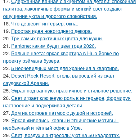
17.
Сдержанная ванная с акцентом на детали: спокойная
палитра, лаконичные формы и мягкий свет создают
ощущение уюта и дорогого спокойствия.
18.
Что дешевит интерьер: окна.
19.
Простая идея новогоднего декора.
20.
Три самых практичных цвета для кухни.
21.
Pantone: каким будет цвет года 2026.
22.
Больше цвета: яркая квартира в Нью-йорке по
проекту рэймана бузера.
23.
5 неочевидных мест для хранения в квартире.
24.
Desert Rock Resort: отель, выросший из скал
саудовской Аравии.
25.
Экран под ванную: практичное и стильное решение.
26.
Свет играет ключевую роль в интерьере, формируя
настроение и подчёркивая детали.
27.
Дом на острове патмос с душой и историей.
28.
Яркая живопись, ковры и этнические мотивы -
необычный и тёплый офис в Уфе.
29.
Свет, воздух и антресоль: уют на 50 квадратах.