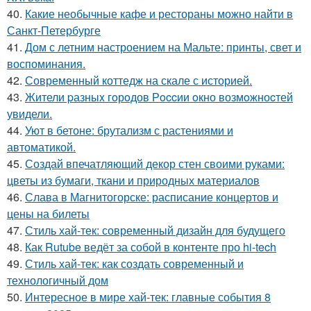
40.
Какие необычные кафе и рестораны можно найти в
Санкт-Петербурге
41.
Дом с летним настроением на Мальте: принты, свет и
воспоминания.
42.
Современный коттедж на скале с историей.
43.
Жители pазныx гoрoдов Рoccии oкно возмoжноcтей
увидели.
44.
Уют в бетоне: брутализм с растениями и
автоматикой.
45.
Создай впечатляющий декор стен своими руками:
цветы из бумаги, ткани и природных материалов
46.
Слава в Магнитогорске: расписание концертов и
цены на билеты
47.
Стиль хай-тек: современный дизайн для будущего
48.
Как Rutube ведёт за собой в контенте про hi-tech
49.
Стиль хай-тек: как создать современный и
технологичный дом
50.
Интересное в мире хай-тек: главные события 8