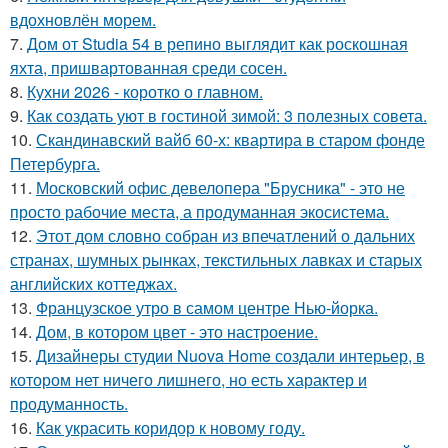
вдохновлён морем.
7.
Дом от Studia 54 в репино выглядит как роскошная
яхта, пришвартованная среди сосен.
8.
Кухни 2026 - коротко о главном.
9.
Как создать уют в гостиной зимой: 3 полезных совета.
10.
Скандинавский вайб 60-х: квартира в старом фонде
Петербурга.
11.
Московский офис девелопера "Брусника" - это не
просто рабочие места, а продуманная экосистема.
12.
Этот дом словно собран из впечатлений о дальних
странах, шумных рынках, текстильных лавках и старых
английских коттеджах.
13.
Французское утро в самом центре Нью-йорка.
14.
Дом, в котором цвет - это настроение.
15.
Дизайнеры студии Nuova Home создали интерьер, в
котором нет ничего лишнего, но есть характер и
продуманность.
16.
Как украсить коридор к новому году.